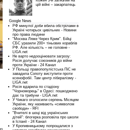
Кожен 5-й загиблий на
цій війні – закарпатець
Google News
РФ минулої доби вбила обстрілами в
Україні чотирьох цивільних - Новини
про права людини
"Москва Ляже Через Крим". Бійці
СБС уразили 200+ тіньових кораблів
РФ. Але кількість – не головне -
LIGA.net
Не варто недооцінювати загрозу:
Росія долучає союзників до війни
проти України - 24 Канал
У Польщі правопопулістська ПіС не
завадила Сопоту виступити проти
ксенофобії. Там центр лібералізму -
LIGA.net
Росія вдарила по стадіону
"Чорноморець" в Одесі: пошкоджено
дах та трибуни - LIGA.net
У Чикаго оголосили серпень Місяцем
України, яку називають «символом
свободи» - RFI
"Вчителі в шоці від українських
дітей": блогерка розповіла про школи
в Іспанії - 24 Канал
У Кропивницькому попрощалися з
го