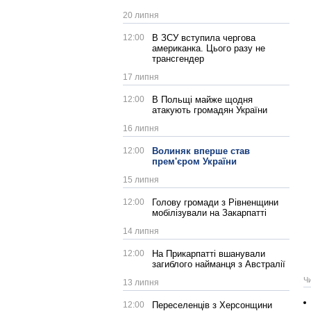
20 липня
12:00
В ЗСУ вступила чергова
американка. Цього разу не
трансгендер
17 липня
12:00
В Польщі майже щодня
атакують громадян України
16 липня
12:00
Волиняк вперше став
прем'єром України
15 липня
12:00
Голову громади з Рівненщини
мобілізували на Закарпатті
14 липня
12:00
На Прикарпатті вшанували
загиблого найманця з Австралії
Ч
13 липня
12:00
Переселенців з Херсонщини