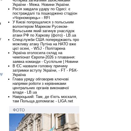
чотирма загиблими захисниками
України - Межа. Новини України.
Росія завдала удару по Одесі: є
постраждалі та пошкоджено стадіон
«Чорноморець» - RFI
У Києві попрощалися з польським
а
волонтером Мареком Русеком-
Вольським який загинув унаслідок
атаки РФ по Харкову (фото) - LB.ua
у
Спецслужби США попереджають про
можливу атаку Путіна на НАТО вже
цієї осені, - WSJ - Політарена
Україна оголосила склад на
чемпіонат Європи-2026 з плавання:
заявка команди - Суспільне | Новини
В ЄС назвали головну причину
затримки вступу України, - FT - РБК-
ку
Україна
Глава уряду обговорив ключові
напрями роботи з керівниками
центральних органів виконавчої
влади - LB.ua
Навроцький: Там, де б’ють москаля,
там Польща допомагає - LIGA.net
ФОТО