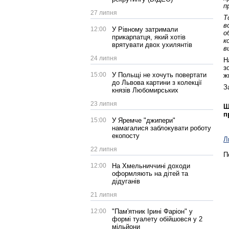
п
27 липня
Т
в
12:00
У Рівному затримали
о
прикарпатця, який хотів
к
врятувати двох ухилянтів
в
24 липня
Н
з
15:00
У Польщі не хочуть повертати
ж
до Львова картини з колекції
З
князів Любомирських
23 липня
Щ
п
15:00
У Яремче "джипери"
намагалися заблокувати роботу
екопосту
Л
22 липня
П
12:00
На Хмельниччині доходи
оформляють на дітей та
дідуганів
21 липня
12:00
"Пам'ятник Ірині Фаріон" у
формі туалету обійшовся у 2
мільйони