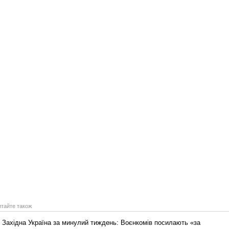
Реконструкція подій 1 листопад
1918 року у Львові
Спільний інформпростір Західно
України
итайте також
Західна Україна за минулий тиждень: Воєнкомів посилають «за