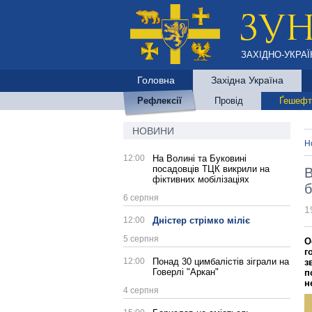
ЗАХІДНО-УКРАЇ
Головна
Західна Україна
Рефлексії
Провід
Ґешефт
НОВИНИ
Н
12:00
На Волині та Буковині
посадовців ТЦК викрили на
В
фіктивних мобілізаціях
б
6 серпня
1
12:00
Дністер стрімко міліє
5 серпня
О
г
12:00
Понад 30 цимбалістів зіграли на
з
Говерлі "Аркан"
п
н
4 серпня