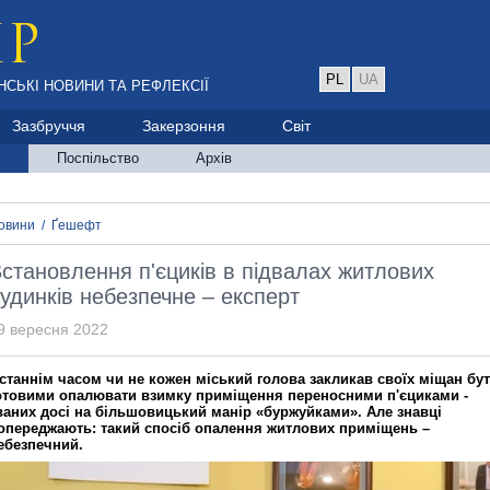
PL
UA
НСЬКІ НОВИНИ ТА РЕФЛЕКСІЇ
Зазбруччя
Закерзоння
Світ
Поспільство
Архів
овини
/
Ґешефт
становлення п'єциків в підвалах житлових
удинків небезпечне – експерт
9 вересня 2022
станнім часом чи не кожен міський голова закликав своїх міщан бу
отовими опалювати взимку приміщення переносними п'єциками ‑
ваних досі на більшовицький манір «буржуйками». Але знавці
опереджають: такий спосіб опалення житлових приміщень –
ебезпечний.