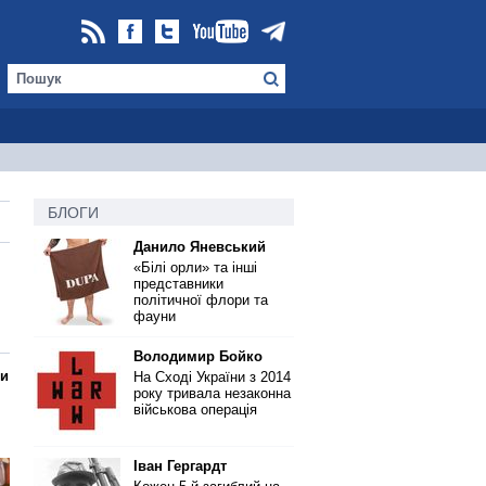
БЛОГИ
Данило Яневський
«Білі орли» та інші
представники
політичної флори та
фауни
Володимир Бойко
ти
На Сході України з 2014
року тривала незаконна
військова операція
Іван Гергардт