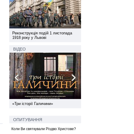
а
Реконструкція подій 1 листопада
Реконструкція подій 1 лис
1918 року у Львові
1918 року у Львові
ВІДЕО
ї
«Три історії Галичини»
Спільний інформпростір За
України
ОПИТУВАННЯ
Коли Ви святкували Різдво Христове?