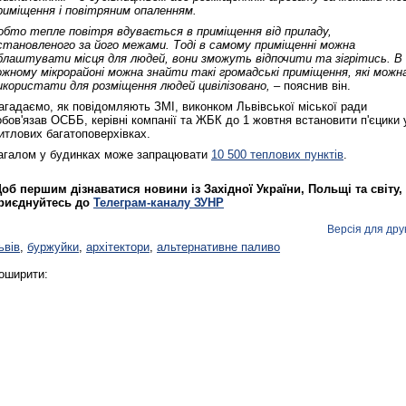
риміщення і повітряним опаленням.
обто тепле повітря вдувається в приміщення від приладу,
становленого за його межами. Тоді в самому приміщенні можна
блаштувати місця для людей, вони зможуть відпочити та зігрітись. В
ожному мікрорайоні можна знайти такі громадські приміщення, які можн
икористати для розміщення людей цивілізовано, –
пояснив він.
агадаємо, як повідомляють ЗМІ, виконком Львівської міської ради
обов'язав ОСББ, керівні компанії та ЖБК до 1 жовтня встановити п'єцики 
итлових багатоповерхівках.
агалом у будинках може запрацювати
10 500 теплових пунктів
.
об першим дізнаватися новини із Західної України, Польщі та світу,
риєднуйтесь до
Телеграм-каналу ЗУНР
Версія для дру
ьвів
,
буржуйки
,
архітектори
,
альтернативне паливо
оширити: