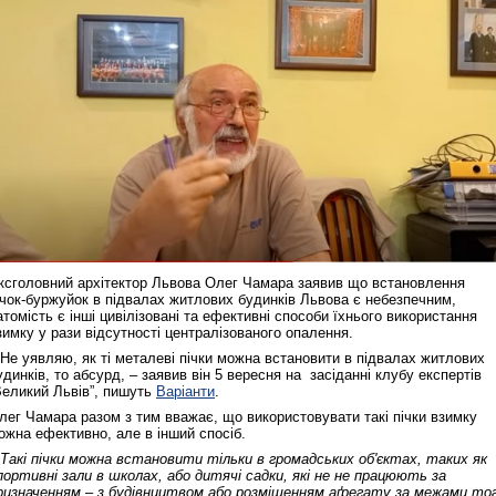
ксголовний архітектор Львова Олег Чамара заявив що встановлення
ічок-буржуйок в підвалах житлових будинків Львова є небезпечним,
атомість є інші цивілізовані та ефективні способи їхнього використання
зимку у рази відсутності централізованого опалення.
 Не уявляю, як ті металеві пічки можна встановити в підвалах житлових
удинків, то абсурд, – заявив він 5 вересня на засіданні клубу експертів
Великий Львів”, пишуть
Варіанти
.
лег Чамара разом з тим вважає, що використовувати такі пічки взимку
ожна ефективно, але в інший спосіб.
 Такі пічки можна встановити тільки в громадських об'єктах, таких як
портивні зали в школах, або дитячі садки, які не не працюють за
ризначенням – з будівництвом або розміщенням аґрегату за межами то