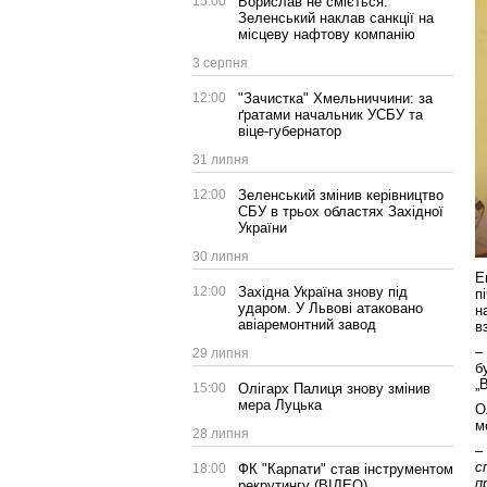
15:00
Борислав не сміється:
Зеленський наклав санкції на
місцеву нафтову компанію
3 серпня
12:00
"Зачистка" Хмельниччини: за
ґратами начальник УСБУ та
віце-губернатор
31 липня
12:00
Зеленський змінив керівництво
СБУ в трьох областях Західної
України
30 липня
Е
12:00
Західна Україна знову під
п
ударом. У Львові атаковано
н
авіаремонтний завод
в
–
29 липня
б
„
15:00
Олігарх Палиця знову змінив
мера Луцька
О
м
28 липня
–
с
18:00
ФК "Карпати" став інструментом
п
рекрутингу (ВІДЕО)