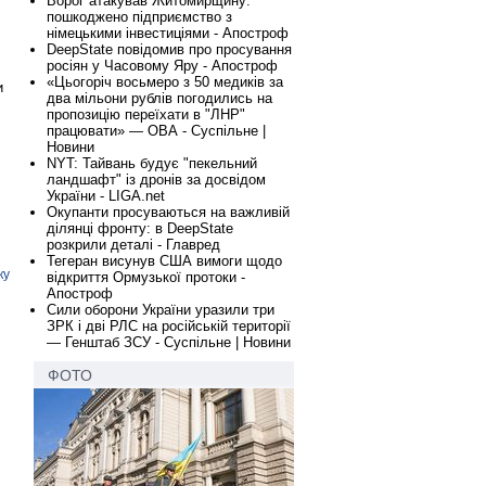
Ворог атакував Житомирщину:
пошкоджено підприємство з
німецькими інвестиціями - Апостроф
DeepState повідомив про просування
росіян у Часовому Яру - Апостроф
«Цьогоріч восьмеро з 50 медиків за
и
два мільони рублів погодились на
пропозицію переїхати в "ЛНР"
працювати» — ОВА - Суспільне |
Новини
NYT: Тайвань будує "пекельний
ландшафт" із дронів за досвідом
України - LIGA.net
Окупанти просуваються на важливій
ділянці фронту: в DeepState
розкрили деталі - Главред
Тегеран висунув США вимоги щодо
ку
відкриття Ормузької протоки -
Апостроф
Сили оборони України уразили три
ЗРК і дві РЛС на російській території
— Генштаб ЗСУ - Суспільне | Новини
ФОТО