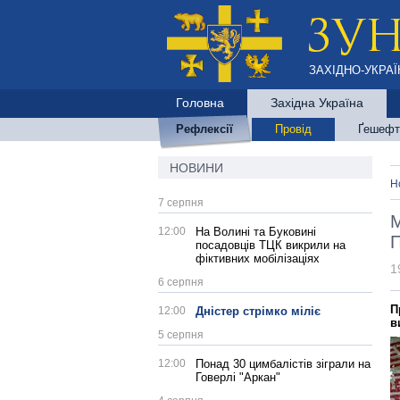
ЗАХІДНО-УКРАЇ
Головна
Західна Україна
Рефлексії
Провід
Ґешефт
НОВИНИ
Н
7 серпня
М
12:00
На Волині та Буковині
П
посадовців ТЦК викрили на
фіктивних мобілізаціях
1
6 серпня
П
12:00
Дністер стрімко міліє
в
5 серпня
12:00
Понад 30 цимбалістів зіграли на
Говерлі "Аркан"