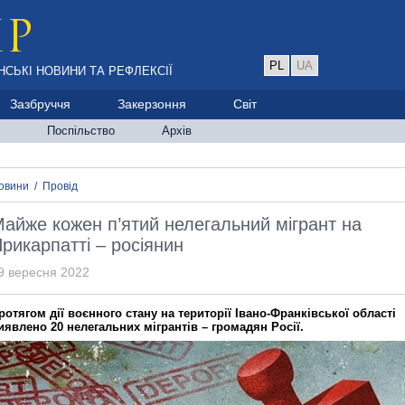
PL
UA
НСЬКІ НОВИНИ ТА РЕФЛЕКСІЇ
Зазбруччя
Закерзоння
Світ
Поспільство
Архів
овини
/
Провід
айже кожен п’ятий нелегальний мігрант на
рикарпатті – росіянин
9 вересня 2022
ротягом дії воєнного стану на території Івано-Франківської області
иявлено 20 нелегальних мігрантів – громадян Росії.