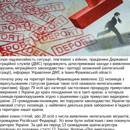
опри надзвичайність ситуації, пов’язаної з війною, працівники Державної
іграційної служби (ДМС) продовжують цілеспрямовані заходи з виявленн
орушень міграційного законодавства і протидії незаконній (нелегальній
іграції), інформує Управління ДМС в Івано-Франківській області.
 початку року на території Івано-Франківщини виявлено 111 іноземців з
еврегульованим статусом (раніше таких осіб називали нелегальними
ігрантами). Щодо 79 осіб цієї категорії застосовано процедуру примусово
овернення з України до країн походження чи в треті країни, а чотирьох
ноземців-правопорушників згідно з рішеннями судів примусово видворено 
країни. 23 громадянам-іноземцям, які порушили законодавство України пр
равовий статус іноземців, у найближчі декілька років заборонено в’їжджа
а територію нашої країни.
айже кожен п’ятий, або 20 осіб з числа виявлених нелегальних мігрантів,
 громадяни Російської Федерації. Усі вони були зобов’язані і вже покинул
ериторію України. За цей же період 13 громадянам країни-агресора
ідповідно до положень статті 12 Закону України «Про імміграцію»