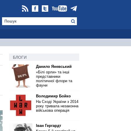
БЛОГИ
Данило Яневський
«Білі орли» та інші
представники
політичної флори та
фауни
Володимир Бойко
На Сході України з 2014
року тривала незаконна
військова операція
Іван Гергардт