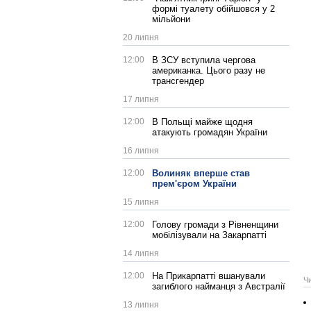
формі туалету обійшовся у 2
мільйони
20 липня
12:00
В ЗСУ вступила чергова
американка. Цього разу не
трансгендер
17 липня
12:00
В Польщі майже щодня
атакують громадян України
16 липня
12:00
Волиняк вперше став
прем'єром України
15 липня
12:00
Голову громади з Рівненщини
мобілізували на Закарпатті
14 липня
12:00
На Прикарпатті вшанували
Ч
загиблого найманця з Австралії
13 липня