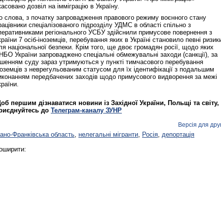
касовано дозвіл на імміграцію в Україну.
о слова, з початку запровадження правового режиму воєнного стану
рацівники спеціалізованого підрозділу УДМС в області спільно з
перативниками регіонального УСБУ здійснили примусове повернення з
країни 7 осіб-іноземців, перебування яких в Україні становило певні ризик
ля національної безпеки. Крім того, ще двоє громадян росії, щодо яких
НБО України запроваджено спеціальні обмежувальні заходи (санкції), за
ішенням суду зараз утримуються у пункті тимчасового перебування
ноземців з неврегульованим статусом для їх ідентифікації з подальшим
иконанням передбачених заходів щодо примусового видворення за межі
країни.
об першим дізнаватися новини із Західної України, Польщі та світу,
риєднуйтесь до
Телеграм-каналу ЗУНР
Версія для дру
вано-Франківська область
,
нелегальні мігранти
,
Росія
,
депортація
оширити: