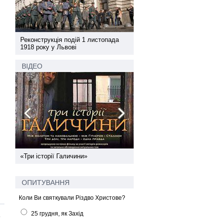
а
Реконструкція подій 1 листопада
Реконструкція подій 1 лис
1918 року у Львові
1918 року у Львові
ВІДЕО
ї
«Три історії Галичини»
Спільний інформпростір За
України
ОПИТУВАННЯ
Коли Ви святкували Різдво Христове?
25 грудня, як Захід