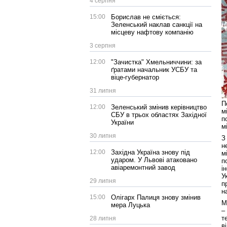
4 серпня
15:00
Борислав не сміється:
Зеленський наклав санкції на
місцеву нафтову компанію
3 серпня
12:00
"Зачистка" Хмельниччини: за
ґратами начальник УСБУ та
віце-губернатор
31 липня
П
12:00
Зеленський змінив керівництво
м
СБУ в трьох областях Західної
п
України
м
30 липня
З
н
12:00
Західна Україна знову під
м
ударом. У Львові атаковано
п
авіаремонтний завод
і
У
29 липня
п
н
15:00
Олігарх Палиця знову змінив
М
мера Луцька
–
т
28 липня
в