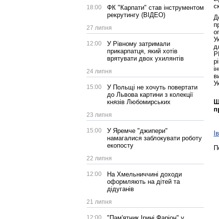
с
18:00
ФК "Карпати" став інструментом
рекрутингу (ВІДЕО)
Д
п
27 липня
о
У
12:00
У Рівному затримали
д
прикарпатця, який хотів
Р
врятувати двох ухилянтів
р
і
24 липня
в
У
15:00
У Польщі не хочуть повертати
до Львова картини з колекції
князів Любомирських
Щ
п
23 липня
15:00
У Яремче "джипери"
І
намагалися заблокувати роботу
екопосту
П
22 липня
12:00
На Хмельниччині доходи
оформляють на дітей та
дідуганів
21 липня
12:00
"Пам'ятник Ірині Фаріон" у