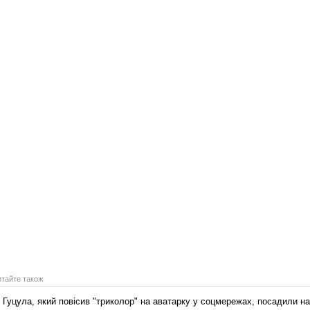
Реконструкція подій 1 листопад
1918 року у Львові
Спільний інформпростір Західно
України
итайте також
Гуцула, який повісив "триколор" на аватарку у соцмережах, посадили на