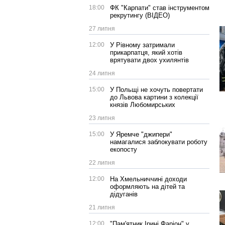
18:00
ФК "Карпати" став інструментом
рекрутингу (ВІДЕО)
27 липня
12:00
У Рівному затримали
прикарпатця, який хотів
врятувати двох ухилянтів
24 липня
15:00
У Польщі не хочуть повертати
до Львова картини з колекції
князів Любомирських
23 липня
15:00
У Яремче "джипери"
намагалися заблокувати роботу
екопосту
22 липня
12:00
На Хмельниччині доходи
оформляють на дітей та
дідуганів
21 липня
12:00
"Пам'ятник Ірині Фаріон" у