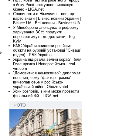
НБУ: нова тактика ракетного терору
з боку Росії поступово виснажує
бізнес - LIGA.net
Соцвиплати в Німеччині - все, що
варто знати | Бізнес новини України |
Бізнес UA : Всі новини - BusinessUA
У Міноборони анонсували реформу
харчування ЗСУ: продукти
перевірятимуть до доставки - Big
Kyiv
ВМС України знищили російські
об'єкти на буровій установці "Сиваш"
е
(відео) - РБК-Україна
Україна підірвала великі кораблі біля
Геленджика і Новоросійська - real-
vin.com
"Домовитися неможливо": дипломат
пояснив, чому "фактор Трампа"
вичерпав себе у російсько-
українській війні - Obozrevatel
Усик розповів, з ким може провести
фінальний бій - LIGA.net
ФОТО