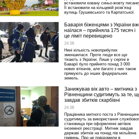
встановили ковану синьо-жовту писанк
Її встановили на кільцевій розв’язці
вулиць Грушевського та Карпатської.
Баварія біженцями з України вж
наїлася – прийняла 175 тисяч і
це ліміт перевищено
24.08
Нині кількість новоприбулих
зменшилася. Проте люди все ще
тікають з України. Лише у серпні в
Баварії було прийнято понад 3 000
нових втікачів, але багато з них також
прямують до інших федеральних
земель.
Занижував вік авто – митника з
Рівненщини судитимуть за те, щ
завдав збитків скарбівні
24.08
Працівника митного поста з Рівненщин
судитимуть за використання службово
становища при оформленні автівок
іноземної реєстрації. Митник завдав
державі збитків на понад пів мільйона
гривень. Про це повідомили в