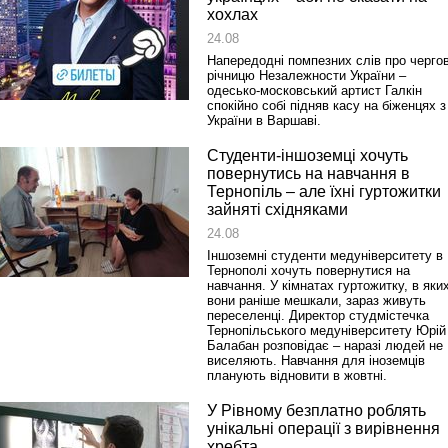
хохлах
24.08
Напередодні помпезних слів про черго
річницю Незалежности України –
одесько‑московський артист Галкін
спокійно собі підняв касу на біженцях з
України в Варшаві.
Студенти-іншоземці хочуть
повернутись на навчання в
Тернопіль – але їхні гуртожитки
зайняті східняками
24.08
Іншоземні студенти медуніверситету в
Тернополі хочуть повернутися на
навчання. У кімнатах гуртожитку, в яки
вони раніше мешкали, зараз живуть
переселенці. Директор студмістечка
Тернопільського медуніверситету Юрій
Балабан розповідає – наразі людей не
виселяють. Навчання для іноземців
планують відновити в жовтні.
У Рівному безплатно роблять
унікальні операції з вирівнення
хребта