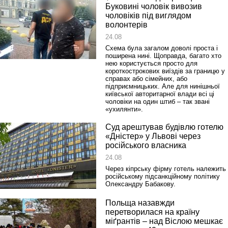
Буковині чоловік вивозив
чоловіків під виглядом
волонтерів
24.08
Схема була загалом доволі проста і
поширена нині. Щоправда, багато хто
нею користується просто для
короткострокових виїздів за границю у
справах або сімейних, або
підприємницьких. Але для нинішньої
київської авторитарної влади всі ці
чоловіки на один штиб – так звані
«ухилянти».
Суд арештував будівлю готелю
«Дністер» у Львові через
російського власника
24.08
Через кіпрську фірму готель належить
російському підсанкційному політику
Олександру Бабакову.
Польща назавжди
перетворилася на країну
міґрантів – над Віслою мешкає