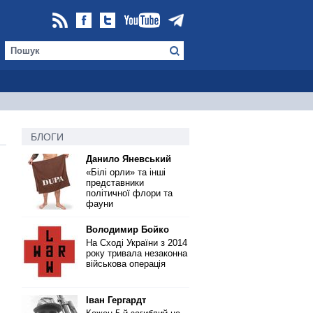
БЛОГИ
Данило Яневський
«Білі орли» та інші
представники
політичної флори та
фауни
Володимир Бойко
На Сході України з 2014
року тривала незаконна
військова операція
Іван Гергардт