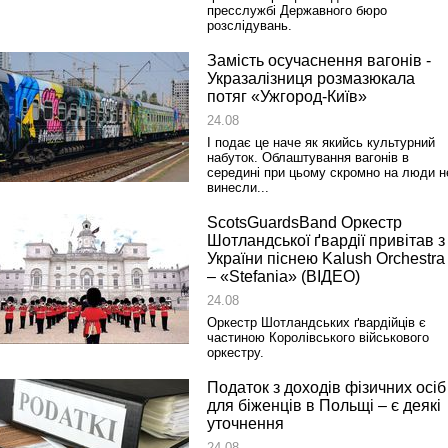
пресслужбі Державного бюро
розслідувань.
Замість осучаснення вагонів ‑
Укразалізниця розмазюкала
потяг «Ужгород‑Київ»
24.08
І подає це наче як якийсь культурний
набуток. Облаштування вагонів в
середині при цьому скромно на люди н
винесли...
ScotsGuardsBand Оркестр
Шотландської ґвардії привітав з
України піснею Kalush Orchestra
– «Stefania» (ВІДЕО)
24.08
Оркестр Шотландських ґвардійців є
частиною Королівського військового
оркестру.
Податок з доходів фізичних осіб
для біженців в Польщі – є деякі
уточнення
24.08