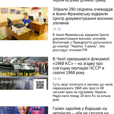
України на різних ділянках границі.
Зібрали 290 свідчень очевидців
в Івано-Франківську відкрили
Центр документування воєнних
злочинів
24.08
В Івано-Франківську відкрили Центр
документування воєнних злочинів.
Волонтери з Прикарпаття долучилися
до коаліції "Україна. 5 ранку", яка
розслідує злочини РФ.
В Чехії завершився флешмоб
«1968 KČ» – на згадку про
сов'єцьку окупацію ЧССР в
серпні 1968 року
24.08
Суть акції полягала в заклику до чехів
переказувати 1968 або просто 68
чеських крон на підтримку України.
Надіслали понад 24 млн Кч за кілька
днів.
Галкін заробив у Варшаві на
українцях – аби не сказати на