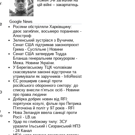
Кожен 5-й загиблий на
у.
цій війні – закарпатець
Google News
е
Росіяни обстріляли Харківщину:
двоє загиблих, восьмеро поранених -
Апостроф
Зеленський зустрівся з Вучичем,
Сенат США підтримав законопроєкт
Грема - Суспільне | Новини
Сенат США затвердив Тодда
Бланша генеральним прокурором -
Межа. Новини України.
У Берегівському ТЦК чоловікам
скасовували законні відстрочки та
утримували як заручників - InfoResist
ЄС розширив санкції проти
російського оборонного сектору: до
списку внесли п’ятьох осіб - Новини
о
про права людини
Добірка добрих новин від RFI:
порятунок козулі, фільм про Петрика
Пʼяточкіна й політ у 97 років - RFI
и
Нова Зеландія ввела санкції проти
го
Росії - LB.ua
Удар по глибокому тилу: ЗСУ
уразили Ільський і Сизранський НПЗ
- 24 Канал