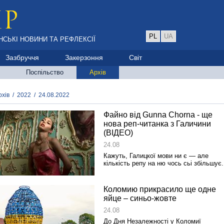
PL
UA
НСЬКІ НОВИНИ ТА РЕФЛЕКСІЇ
Зазбруччя
Закерзоння
Світ
Поспільство
Архів
рхів
/
2022
/
24.08.2022
Файно від Gunna Chorna ‑ ще
нова реп‑читанка з Галичини
(ВІДЕО)
24.08
Кажуть, Галицкої мови ни є — але
кількість репу на ню чось сьі збільшує.
Коломию прикрасило ще одне
яйце – синьо-жовте
24.08
До Дня Незалежності у Коломиї