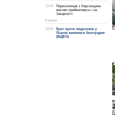
12:00
Переселенців з Херсонщини
масово прийматимуть і на
Закарпатті
9 липня
10:00
Бунт проти людоловів у
Львові виявився безглуздим
(ВІДЕО)