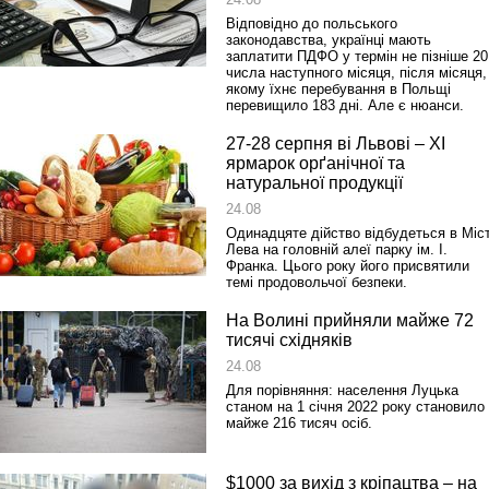
Відповідно до польського
законодавства, українці мають
заплатити ПДФО у термін не пізніше 20
числа наступного місяця, після місяця,
Реконструкція подій 1 листопад
якому їхнє перебування в Польщі
1918 року у Львові
перевищило 183 дні. Але є нюанси.
27-28 серпня ві Львові – ХІ
ярмарок орґанічної та
натуральної продукції
24.08
Одинадцяте дійство відбудеться в Міст
Лева на головній алеї парку ім. І.
Франка. Цього року його присвятили
темі продовольчої безпеки.
На Волині прийняли майже 72
тисячі східняків
Спільний інформпростір Західно
України
24.08
Для порівняння: населення Луцька
станом на 1 січня 2022 року становило
майже 216 тисяч осіб.
$1000 за вихід з кріпацтва – на