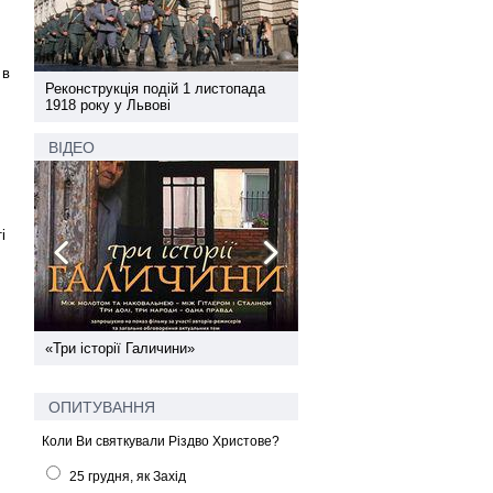
 в
а
Реконструкція подій 1 листопада
Реконструкція подій 1 лис
1918 року у Львові
1918 року у Львові
ВІДЕО
і
ї
«Три історії Галичини»
Спільний інформпростір За
України
ОПИТУВАННЯ
Коли Ви святкували Різдво Христове?
25 грудня, як Захід