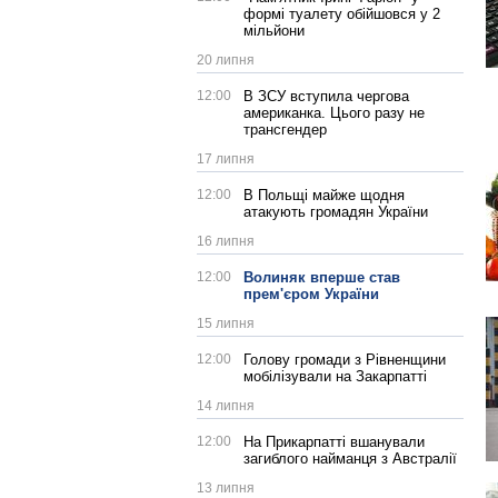
формі туалету обійшовся у 2
мільйони
20 липня
12:00
В ЗСУ вступила чергова
американка. Цього разу не
трансгендер
17 липня
12:00
В Польщі майже щодня
атакують громадян України
16 липня
12:00
Волиняк вперше став
прем'єром України
15 липня
12:00
Голову громади з Рівненщини
мобілізували на Закарпатті
14 липня
12:00
На Прикарпатті вшанували
загиблого найманця з Австралії
13 липня