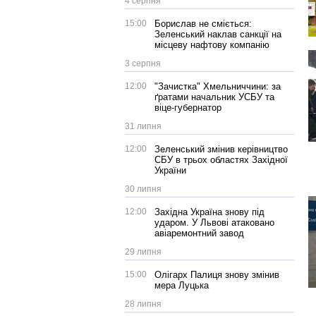
4 серпня
15:00
Борислав не сміється:
Зеленський наклав санкції на
місцеву нафтову компанію
3 серпня
12:00
"Зачистка" Хмельниччини: за
ґратами начальник УСБУ та
віце-губернатор
31 липня
12:00
Зеленський змінив керівництво
СБУ в трьох областях Західної
України
30 липня
12:00
Західна Україна знову під
ударом. У Львові атаковано
авіаремонтний завод
29 липня
15:00
Олігарх Палиця знову змінив
мера Луцька
28 липня