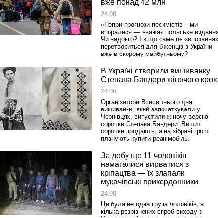
вже понад 42 млн
24.08
«Попри прогнози песимістів – ми
впоралися — вважає польське видання
Чи надовго? І в що саме це «впорання
перетвориться для біженців з України
вже в скорому майбутньому?
В Україні створили вишиванку
Степана Бандери жіночого кро
24.08
Організатори Всесвітнього дня
вишиванки, який започаткували у
Чернівцях, випустили жіночу версію
сорочки Степана Бандери. Вишиті
сорочки продають, а на зібрані гроші
планують купити реанімобіль.
За добу ще 11 чоловіків
намагалися вирватися з
кріпацтва — їх злапали
мукачівські прикордонники
24.08
Це була не одна група чоловіків, а
кілька розрізнених спроб виходу з