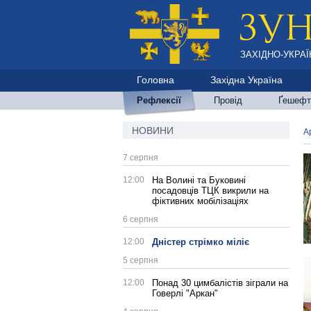
ЗАХІДНО-УКРАЇ
Головна
Західна Україна
Рефлексії
Провід
Ґешефт
НОВИНИ
А
7 серпня
12:00
На Волині та Буковині
посадовців ТЦК викрили на
фіктивних мобілізаціях
6 серпня
12:00
Дністер стрімко міліє
5 серпня
12:00
Понад 30 цимбалістів зіграли на
Говерлі "Аркан"