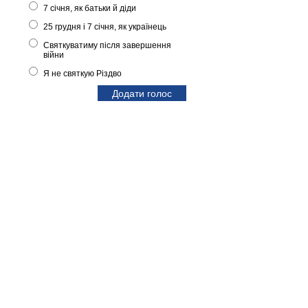
7 січня, як батьки й діди
25 грудня і 7 січня, як українець
Святкуватиму після завершення
війни
Я не святкую Різдво