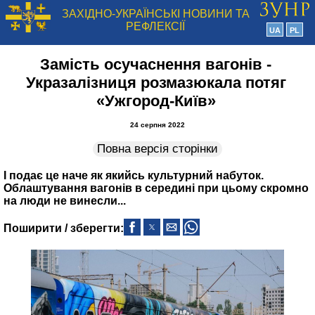
ЗАХІДНО-УКРАЇНСЬКІ НОВИНИ ТА
РЕФЛЕКСІЇ
UA
PL
Замість осучаснення вагонів ‑
Укразалізниця розмазюкала потяг
«Ужгород‑Київ»
24 серпня 2022
Повна версія сторінки
І подає це наче як якийсь культурний набуток.
Облаштування вагонів в середині при цьому скромно
на люди не винесли...
Поширити / зберегти: