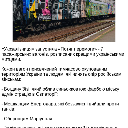
«Укрзалізниця» запустила «Потяг перемоги» - 7
пасажирських вагонів, розписаних кращими українськими
митцями.
Кожен вагон присвячений тимчасово окупованим
територіям України та людям, які чинять опір російським
військам:
- Богдану Зізі, який облив синьо-жовтою фарбою міську
адміністрацію в Євпаторії;
- Мешканцям Енергодара, які беззахисні вийшли проти
танків;
- Оборонцям Маріуполя;