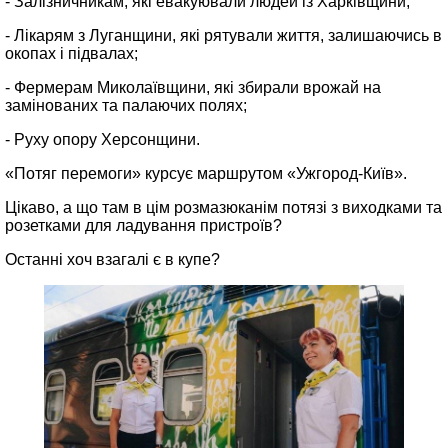
- Залізничникам, які евакуювали людей із Харківщини;
- Лікарям з Луганщини, які рятували життя, залишаючись в
окопах і підвалах;
- Фермерам Миколаївщини, які збирали врожай на
замінованих та палаючих полях;
- Руху опору Херсонщини.
«Потяг перемоги» курсує маршрутом «Ужгород‑Київ».
Цікаво, а що там в цім розмазюканім потязі з виходками та
розетками для ладування пристроїв?
Останні хоч взагалі є в купе?