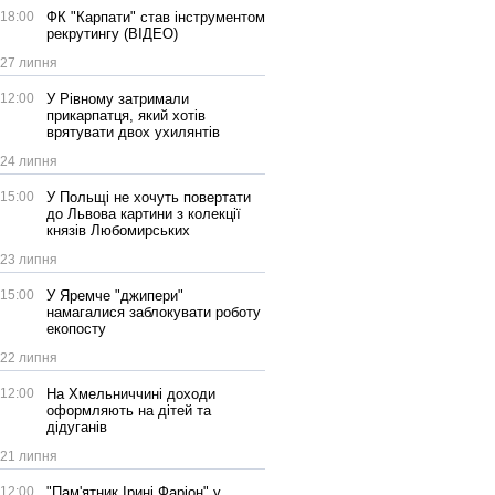
18:00
ФК "Карпати" став інструментом
рекрутингу (ВІДЕО)
27 липня
12:00
У Рівному затримали
прикарпатця, який хотів
врятувати двох ухилянтів
24 липня
15:00
У Польщі не хочуть повертати
до Львова картини з колекції
князів Любомирських
23 липня
15:00
У Яремче "джипери"
намагалися заблокувати роботу
екопосту
22 липня
12:00
На Хмельниччині доходи
оформляють на дітей та
дідуганів
21 липня
12:00
"Пам'ятник Ірині Фаріон" у