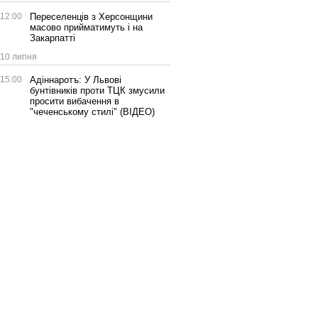
12:00
Переселенців з Херсонщини
масово прийматимуть і на
Закарпатті
10 липня
15:00
Адіннаротъ: У Львові
бунтівників проти ТЦК змусили
просити вибачення в
"чеченському стилі" (ВІДЕО)