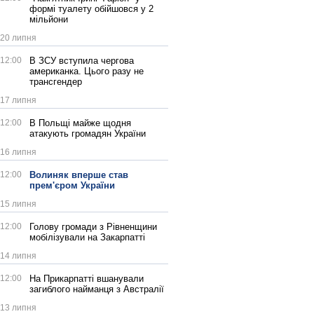
формі туалету обійшовся у 2
мільйони
20 липня
12:00
В ЗСУ вступила чергова
американка. Цього разу не
трансгендер
17 липня
12:00
В Польщі майже щодня
атакують громадян України
16 липня
12:00
Волиняк вперше став
прем'єром України
15 липня
12:00
Голову громади з Рівненщини
мобілізували на Закарпатті
14 липня
12:00
На Прикарпатті вшанували
загиблого найманця з Австралії
13 липня