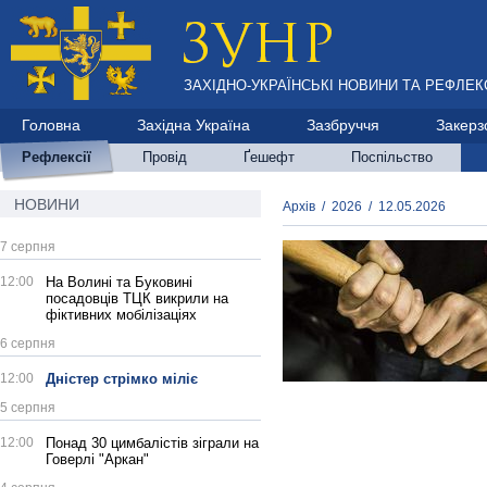
ЗАХІДНО-УКРАЇНСЬКІ НОВИНИ ТА РЕФЛЕКС
Головна
Західна Україна
Зазбруччя
Закерз
Рефлексії
Провід
Ґешефт
Поспільство
НОВИНИ
Архів
/
2026
/
12.05.2026
7 серпня
12:00
На Волині та Буковині
посадовців ТЦК викрили на
фіктивних мобілізаціях
6 серпня
12:00
Дністер стрімко міліє
5 серпня
12:00
Понад 30 цимбалістів зіграли на
Говерлі "Аркан"