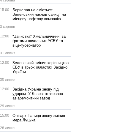
4 серпня
15:00
Борислав не сміється:
Зеленський наклав санкції на
місцеву нафтову компанію
3 серпня
12:00
"Зачистка" Хмельниччини: за
ґратами начальник УСБУ та
віце-губернатор
31 липня
12:00
Зеленський змінив керівництво
СБУ в трьох областях Західної
України
30 липня
12:00
Західна Україна знову під
ударом. У Львові атаковано
авіаремонтний завод
29 липня
15:00
Олігарх Палиця знову змінив
мера Луцька
28 липня