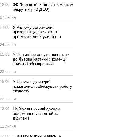
18:00
ФК "Карпати" став інструментом
рекрутингу (ВІДЕО)
27 липня
12:00
У Рівному затримали
прикарпатця, який хотів
врятувати двох ухилянтів
24 липня
15:00
У Польщі не хочуть повертати
до Львова картини з колекції
князів Любомирських
23 липня
15:00
У Яремче "джипери"
намагалися заблокувати роботу
екопосту
22 липня
12:00
На Хмельниччині доходи
оформляють на дітей та
дідуганів
21 липня
12:00
"Пам'ятник Ірині Фаріон" у