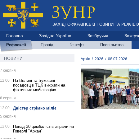
ЗАХІДНО-УКРАЇНСЬКІ НОВИНИ ТА РЕФЛЕКС
Головна
Західна Україна
Зазбруччя
Закерз
Рефлексії
Провід
Ґешефт
Поспільство
НОВИНИ
Архів
/
2026
/
08.07.2026
7 серпня
12:00
На Волині та Буковині
посадовців ТЦК викрили на
фіктивних мобілізаціях
6 серпня
12:00
Дністер стрімко міліє
5 серпня
12:00
Понад 30 цимбалістів зіграли на
Говерлі "Аркан"