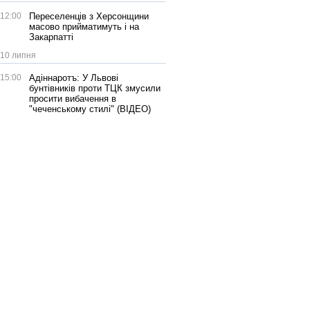
12:00
Переселенців з Херсонщини
масово прийматимуть і на
Закарпатті
10 липня
15:00
Адіннаротъ: У Львові
бунтівників проти ТЦК змусили
просити вибачення в
"чеченському стилі" (ВІДЕО)