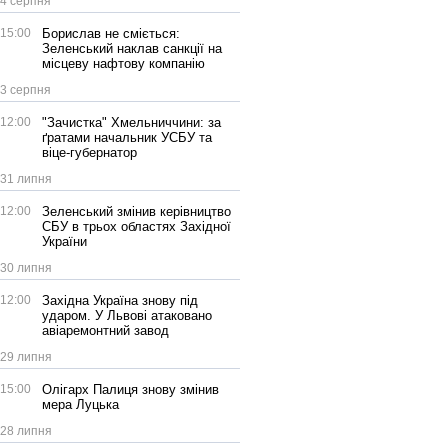
4 серпня
15:00
Борислав не сміється:
Зеленський наклав санкції на
місцеву нафтову компанію
3 серпня
12:00
"Зачистка" Хмельниччини: за
ґратами начальник УСБУ та
віце-губернатор
31 липня
12:00
Зеленський змінив керівництво
СБУ в трьох областях Західної
України
30 липня
12:00
Західна Україна знову під
ударом. У Львові атаковано
авіаремонтний завод
29 липня
15:00
Олігарх Палиця знову змінив
мера Луцька
28 липня