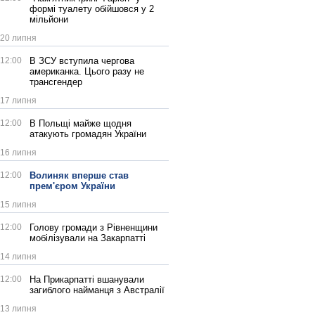
формі туалету обійшовся у 2
мільйони
20 липня
12:00
В ЗСУ вступила чергова
американка. Цього разу не
трансгендер
17 липня
12:00
В Польщі майже щодня
атакують громадян України
16 липня
12:00
Волиняк вперше став
прем'єром України
15 липня
12:00
Голову громади з Рівненщини
мобілізували на Закарпатті
14 липня
12:00
На Прикарпатті вшанували
загиблого найманця з Австралії
13 липня