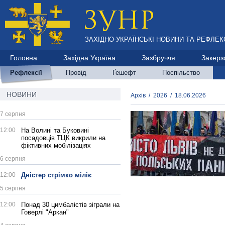
ЗАХІДНО-УКРАЇНСЬКІ НОВИНИ ТА РЕФЛЕКС
Головна
Західна Україна
Зазбруччя
Закерз
Рефлексії
Провід
Ґешефт
Поспільство
НОВИНИ
Архів
/
2026
/
18.06.2026
7 серпня
12:00
На Волині та Буковині
посадовців ТЦК викрили на
фіктивних мобілізаціях
6 серпня
12:00
Дністер стрімко міліє
5 серпня
12:00
Понад 30 цимбалістів зіграли на
Говерлі "Аркан"