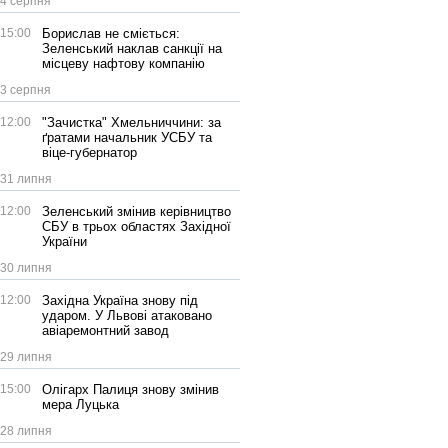
4 серпня
15:00
Борислав не сміється:
Зеленський наклав санкції на
місцеву нафтову компанію
3 серпня
12:00
"Зачистка" Хмельниччини: за
ґратами начальник УСБУ та
віце-губернатор
31 липня
12:00
Зеленський змінив керівництво
СБУ в трьох областях Західної
України
30 липня
12:00
Західна Україна знову під
ударом. У Львові атаковано
авіаремонтний завод
29 липня
15:00
Олігарх Палиця знову змінив
мера Луцька
28 липня