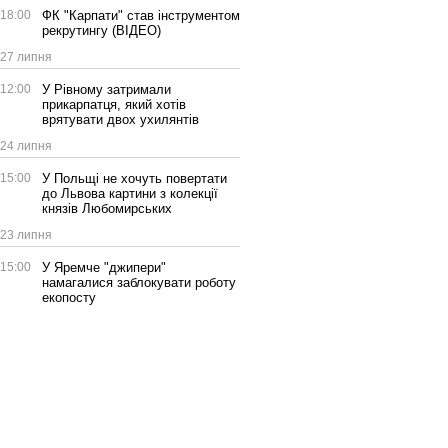
18:00
ФК "Карпати" став інструментом
рекрутингу (ВІДЕО)
27 липня
12:00
У Рівному затримали
прикарпатця, який хотів
врятувати двох ухилянтів
24 липня
15:00
У Польщі не хочуть повертати
до Львова картини з колекції
князів Любомирських
23 липня
15:00
У Яремче "джипери"
намагалися заблокувати роботу
екопосту