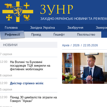
ЗАХІДНО-УКРАЇНСЬКІ НОВИНИ ТА РЕФЛЕКС
Головна
Західна Україна
Зазбруччя
Закерз
Рефлексії
Провід
Ґешефт
Поспільство
НОВИНИ
Архів
/
2026
/
22.05.2026
7 серпня
12:00
На Волині та Буковині
посадовців ТЦК викрили на
фіктивних мобілізаціях
6 серпня
12:00
Дністер стрімко міліє
5 серпня
12:00
Понад 30 цимбалістів зіграли на
Говерлі "Аркан"