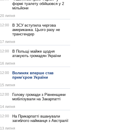
формі туалету обійшовся у 2
мільйони
20 липня
12:00
В ЗСУ вступила чергова
американка. Цього разу не
трансгендер
17 липня
12:00
В Польщі майже щодня
атакують громадян України
16 липня
12:00
Волиняк вперше став
прем'єром України
15 липня
12:00
Голову громади з Рівненщини
мобілізували на Закарпатті
14 липня
12:00
На Прикарпатті вшанували
загиблого найманця з Австралії
13 липня