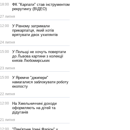
18:00
ФК "Карпати" став інструментом
рекрутингу (ВІДЕО)
27 липня
12:00
У Рівному затримали
прикарпатця, який хотів
врятувати двох ухилянтів
24 липня
15:00
У Польщі не хочуть повертати
до Львова картини з колекції
князів Любомирських
23 липня
15:00
У Яремче "джипери"
намагалися заблокувати роботу
екопосту
22 липня
12:00
На Хмельниччині доходи
оформляють на дітей та
дідуганів
21 липня
12:00
"Пам'ятник Ірині Фаріон" у