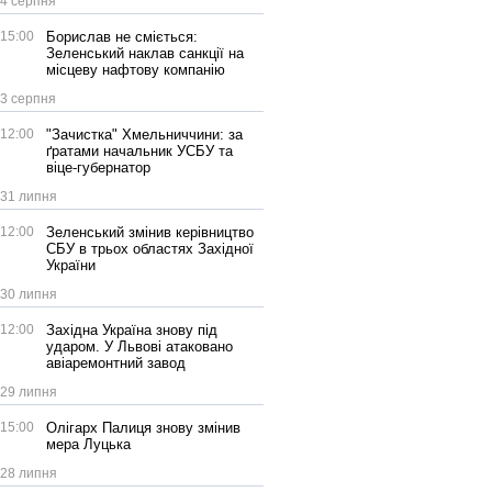
4 серпня
15:00
Борислав не сміється:
Зеленський наклав санкції на
місцеву нафтову компанію
3 серпня
12:00
"Зачистка" Хмельниччини: за
ґратами начальник УСБУ та
віце-губернатор
31 липня
12:00
Зеленський змінив керівництво
СБУ в трьох областях Західної
України
30 липня
12:00
Західна Україна знову під
ударом. У Львові атаковано
авіаремонтний завод
29 липня
15:00
Олігарх Палиця знову змінив
мера Луцька
28 липня