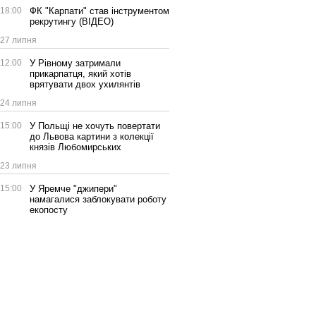
18:00
ФК "Карпати" став інструментом
рекрутингу (ВІДЕО)
27 липня
12:00
У Рівному затримали
прикарпатця, який хотів
врятувати двох ухилянтів
24 липня
15:00
У Польщі не хочуть повертати
до Львова картини з колекції
князів Любомирських
23 липня
15:00
У Яремче "джипери"
намагалися заблокувати роботу
екопосту