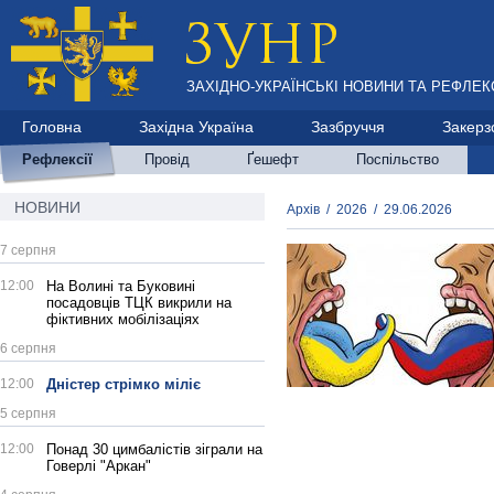
ЗАХІДНО-УКРАЇНСЬКІ НОВИНИ ТА РЕФЛЕКС
Головна
Західна Україна
Зазбруччя
Закерз
Рефлексії
Провід
Ґешефт
Поспільство
НОВИНИ
Архів
/
2026
/
29.06.2026
7 серпня
12:00
На Волині та Буковині
посадовців ТЦК викрили на
фіктивних мобілізаціях
6 серпня
12:00
Дністер стрімко міліє
5 серпня
12:00
Понад 30 цимбалістів зіграли на
Говерлі "Аркан"