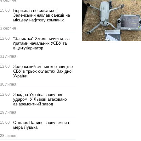
4 серпня
15:00
Борислав не сміється:
Зеленський наклав санкції на
місцеву нафтову компанію
3 серпня
12:00
"Зачистка" Хмельниччини: за
ґратами начальник УСБУ та
віце-губернатор
31 липня
12:00
Зеленський змінив керівництво
СБУ в трьох областях Західної
України
30 липня
12:00
Західна Україна знову під
ударом. У Львові атаковано
авіаремонтний завод
29 липня
15:00
Олігарх Палиця знову змінив
мера Луцька
28 липня