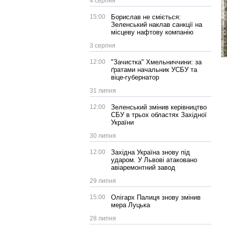
4 серпня
15:00
Борислав не сміється:
Зеленський наклав санкції на
місцеву нафтову компанію
3 серпня
12:00
"Зачистка" Хмельниччини: за
ґратами начальник УСБУ та
віце-губернатор
31 липня
12:00
Зеленський змінив керівництво
СБУ в трьох областях Західної
України
30 липня
12:00
Західна Україна знову під
ударом. У Львові атаковано
авіаремонтний завод
29 липня
15:00
Олігарх Палиця знову змінив
мера Луцька
28 липня