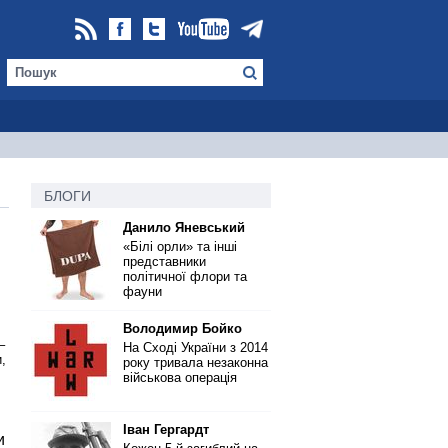
БЛОГИ
Данило Яневський
«Білі орли» та інші
представники
політичної флори та
фауни
Володимир Бойко
–
На Сході України з 2014
,
року тривала незаконна
військова операція
Іван Гергардт
и