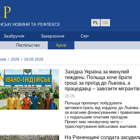
PL
UA
НСЬКІ НОВИНИ ТА РЕФЛЕКСІЇ
Зазбруччя
Закерзоння
Світ
Поспільство
Архів
рхів
/
2026
/
18.05.2026
Західна Україна за минулий
тиждень: Польща хоче брати
гроші за проїзд до Львова, а
працедавці – завозити мігрантів
18.05
Польща пропонує побудувати
автомагістраль від кордону до Львова 
за власним фінансуванням і правилами
і з подальшим платним проїздом.
Проект має неозвучену мету –
транспортування військових вантажів.
На Рівненщині солдата засудил