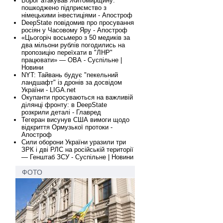
Ворог атакував Житомирщину:
пошкоджено підприємство з
німецькими інвестиціями - Апостроф
DeepState повідомив про просування
росіян у Часовому Яру - Апостроф
«Цьогоріч восьмеро з 50 медиків за
два мільони рублів погодились на
пропозицію переїхати в "ЛНР"
працювати» — ОВА - Суспільне |
Новини
NYT: Тайвань будує "пекельний
ландшафт" із дронів за досвідом
України - LIGA.net
Окупанти просуваються на важливій
ділянці фронту: в DeepState
розкрили деталі - Главред
Тегеран висунув США вимоги щодо
відкриття Ормузької протоки -
Апостроф
Сили оборони України уразили три
ЗРК і дві РЛС на російській території
— Генштаб ЗСУ - Суспільне | Новини
ФОТО