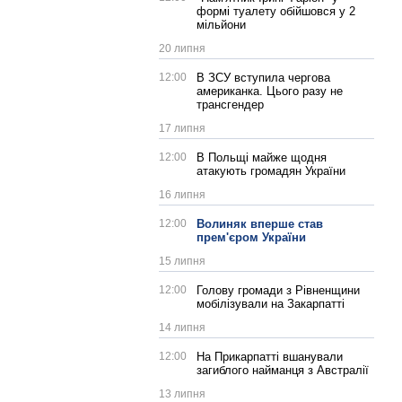
формі туалету обійшовся у 2
мільйони
20 липня
12:00
В ЗСУ вступила чергова
американка. Цього разу не
трансгендер
17 липня
12:00
В Польщі майже щодня
атакують громадян України
16 липня
12:00
Волиняк вперше став
прем'єром України
15 липня
12:00
Голову громади з Рівненщини
мобілізували на Закарпатті
14 липня
12:00
На Прикарпатті вшанували
загиблого найманця з Австралії
13 липня