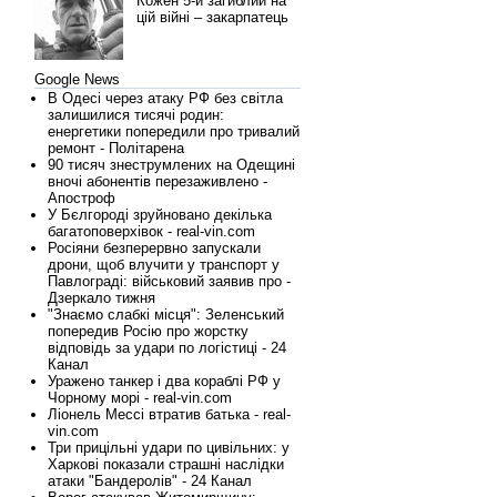
Кожен 5-й загиблий на
цій війні – закарпатець
Google News
В Одесі через атаку РФ без світла
залишилися тисячі родин:
енергетики попередили про тривалий
ремонт - Політарена
90 тисяч знеструмлених на Одещині
вночі абонентів перезаживлено -
Апостроф
У Бєлгороді зруйновано декілька
багатоповерхівок - real-vin.com
Росіяни безперервно запускали
дрони, щоб влучити у транспорт у
Павлограді: військовий заявив про -
Дзеркало тижня
"Знаємо слабкі місця": Зеленський
попередив Росію про жорстку
відповідь за удари по логістиці - 24
Канал
Уражено танкер і два кораблі РФ у
Чорному морі - real-vin.com
Ліонель Мессі втратив батька - real-
vin.com
Три прицільні удари по цивільних: у
Харкові показали страшні наслідки
атаки "Бандеролів" - 24 Канал