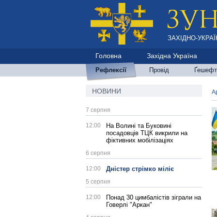
ЗАХІДНО-УКРАЇ
Головна
Західна Україна
Рефлексії
Провід
Ґешефт
НОВИНИ
А
7 серпня
12:00
На Волині та Буковині
посадовців ТЦК викрили на
фіктивних мобілізаціях
6 серпня
12:00
Дністер стрімко міліє
5 серпня
12:00
Понад 30 цимбалістів зіграли на
Говерлі "Аркан"