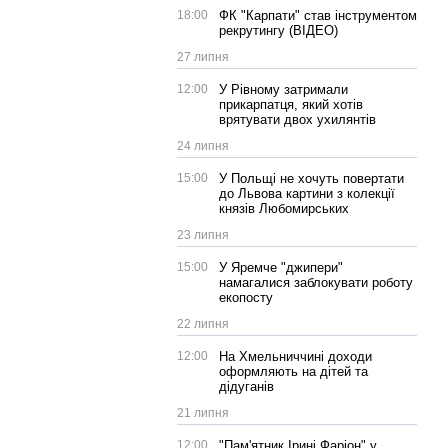
18:00
ФК "Карпати" став інструментом
рекрутингу (ВІДЕО)
27 липня
12:00
У Рівному затримали
прикарпатця, який хотів
врятувати двох ухилянтів
24 липня
15:00
У Польщі не хочуть повертати
до Львова картини з колекції
князів Любомирських
23 липня
15:00
У Яремче "джипери"
намагалися заблокувати роботу
екопосту
22 липня
12:00
На Хмельниччині доходи
оформляють на дітей та
дідуганів
21 липня
12:00
"Пам'ятник Ірині Фаріон" у