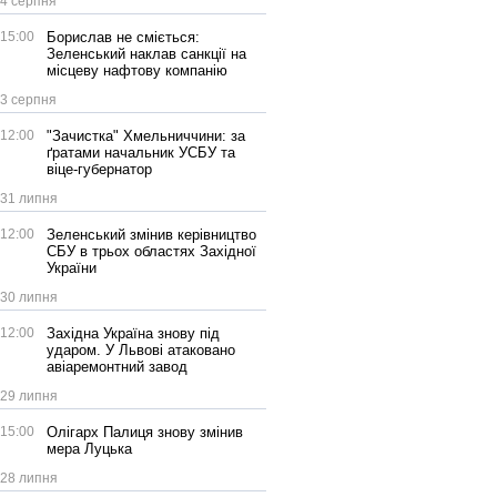
4 серпня
15:00
Борислав не сміється:
Зеленський наклав санкції на
місцеву нафтову компанію
3 серпня
12:00
"Зачистка" Хмельниччини: за
ґратами начальник УСБУ та
віце-губернатор
31 липня
12:00
Зеленський змінив керівництво
СБУ в трьох областях Західної
України
30 липня
12:00
Західна Україна знову під
ударом. У Львові атаковано
авіаремонтний завод
29 липня
15:00
Олігарх Палиця знову змінив
мера Луцька
28 липня