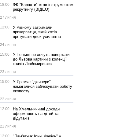
18:00
ФК "Карпати" став інструментом
рекрутингу (ВІДЕО)
27 липня
12:00
У Рівному затримали
прикарпатця, який хотів
врятувати двох ухилянтів
24 липня
15:00
У Польщі не хочуть повертати
до Львова картини з колекції
князів Любомирських
23 липня
15:00
У Яремче "джипери"
намагалися заблокувати роботу
екопосту
22 липня
12:00
На Хмельниччині доходи
оформляють на дітей та
дідуганів
21 липня
12:00
"Пам'ятник Ірині Фаріон" у