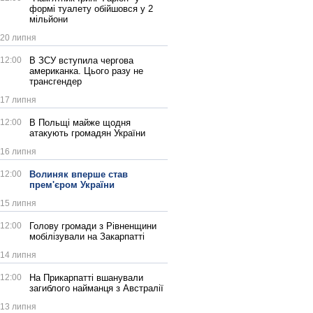
формі туалету обійшовся у 2
мільйони
20 липня
12:00
В ЗСУ вступила чергова
американка. Цього разу не
трансгендер
17 липня
12:00
В Польщі майже щодня
атакують громадян України
16 липня
12:00
Волиняк вперше став
прем'єром України
15 липня
12:00
Голову громади з Рівненщини
мобілізували на Закарпатті
14 липня
12:00
На Прикарпатті вшанували
загиблого найманця з Австралії
13 липня