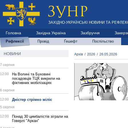
ЗАХІДНО-УКРАЇНСЬКІ НОВИНИ ТА РЕФЛЕКС
Головна
Західна Україна
Зазбруччя
Закерз
Рефлексії
Провід
Ґешефт
Поспільство
НОВИНИ
Архів
/
2026
/
26.05.2026
7 серпня
12:00
На Волині та Буковині
посадовців ТЦК викрили на
фіктивних мобілізаціях
6 серпня
12:00
Дністер стрімко міліє
5 серпня
12:00
Понад 30 цимбалістів зіграли на
Говерлі "Аркан"