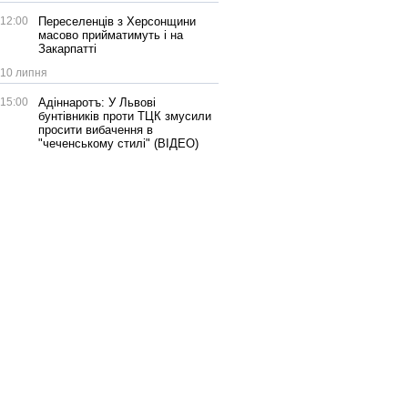
12:00
Переселенців з Херсонщини
масово прийматимуть і на
Закарпатті
10 липня
15:00
Адіннаротъ: У Львові
бунтівників проти ТЦК змусили
просити вибачення в
"чеченському стилі" (ВІДЕО)