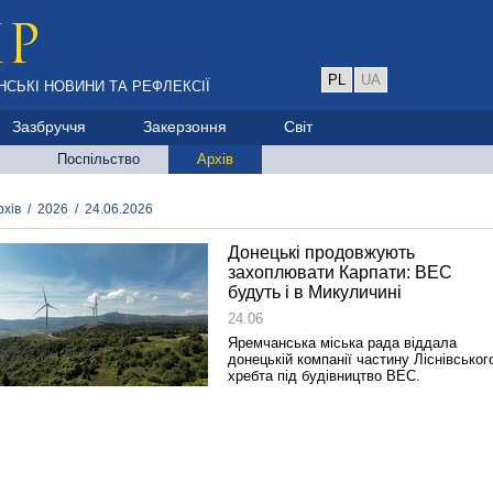
PL
UA
НСЬКІ НОВИНИ ТА РЕФЛЕКСІЇ
Зазбруччя
Закерзоння
Світ
Поспільство
Архів
рхів
/
2026
/
24.06.2026
Донецькі продовжують
захоплювати Карпати: ВЕС
будуть і в Микуличині
24.06
Яремчанська міська рада віддала
донецькій компанії частину Ліснівськог
хребта під будівництво ВЕС.