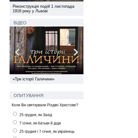
а
Реконструкція подій 1 листопада
Реконструкція подій 1 лис
1918 року у Львові
1918 року у Львові
ВІДЕО
ї
«Три історії Галичини»
Спільний інформпростір За
України
ОПИТУВАННЯ
Коли Ви святкували Різдво Христове?
25 грудня, як Захід
7 січня, як батьки й діди
25 грудня і 7 січня, як українець