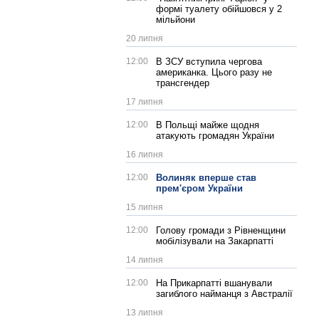
формі туалету обійшовся у 2
мільйони
20 липня
12:00
В ЗСУ вступила чергова
американка. Цього разу не
трансгендер
17 липня
12:00
В Польщі майже щодня
атакують громадян України
16 липня
12:00
Волиняк вперше став
прем'єром України
15 липня
12:00
Голову громади з Рівненщини
мобілізували на Закарпатті
14 липня
12:00
На Прикарпатті вшанували
загиблого найманця з Австралії
13 липня