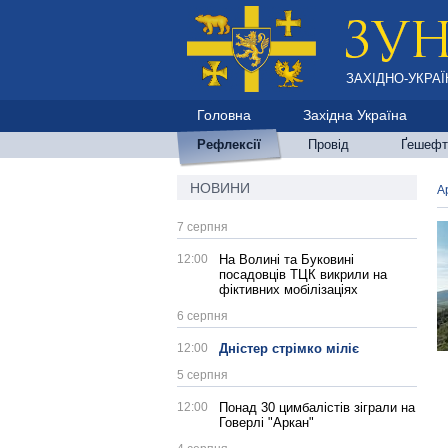
ЗАХІДНО-УКРАЇ
Головна
Західна Україна
Рефлексії
Провід
Ґешефт
НОВИНИ
А
7 серпня
12:00
На Волині та Буковині
посадовців ТЦК викрили на
фіктивних мобілізаціях
6 серпня
12:00
Дністер стрімко міліє
5 серпня
12:00
Понад 30 цимбалістів зіграли на
Говерлі "Аркан"