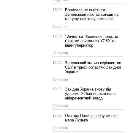
4 серпня
15:00
Борислав не сміється:
Зеленський наклав санкції на
місцеву нафтову компанію
3 серпня
12:00
"Зачистка" Хмельниччини: за
ґратами начальник УСБУ та
віце-губернатор
31 липня
12:00
Зеленський змінив керівництво
СБУ в трьох областях Західної
України
30 липня
12:00
Західна Україна знову під
ударом. У Львові атаковано
авіаремонтний завод
29 липня
15:00
Олігарх Палиця знову змінив
мера Луцька
28 липня