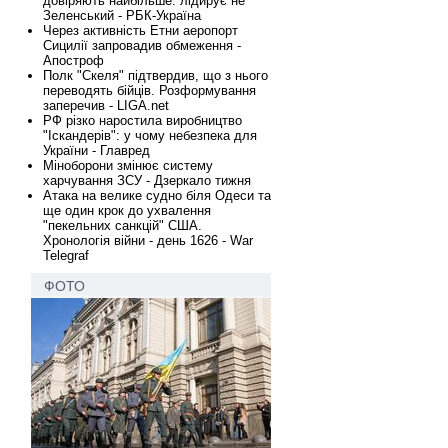
довіряють найбільше: лідирує не
Зеленський - РБК-Україна
Через активність Етни аеропорт
Сицилії запровадив обмеження -
Апостроф
Полк "Скеля" підтвердив, що з нього
переводять бійців. Розформування
заперечив - LIGA.net
РФ різко наростила виробництво
"Іскандерів": у чому небезпека для
України - Главред
Міноборони змінює систему
харчування ЗСУ - Дзеркало тижня
Атака на велике судно біля Одеси та
ще один крок до ухвалення
"пекельних санкцій" США.
Хронологія війни - день 1626 - War
Telegraf
ФОТО