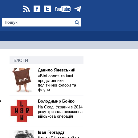
БЛОГИ
Данило Яневський
«Білі орли» та інші
представники
політичної флори та
фауни
о
Володимир Бойко
На Сході України з 2014
року тривала незаконна
військова операція
Іван Гергардт