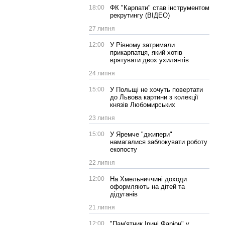
18:00
ФК "Карпати" став інструментом
рекрутингу (ВІДЕО)
27 липня
12:00
У Рівному затримали
прикарпатця, який хотів
врятувати двох ухилянтів
24 липня
15:00
У Польщі не хочуть повертати
до Львова картини з колекції
князів Любомирських
23 липня
15:00
У Яремче "джипери"
намагалися заблокувати роботу
екопосту
22 липня
12:00
На Хмельниччині доходи
оформляють на дітей та
дідуганів
21 липня
12:00
"Пам'ятник Ірині Фаріон" у