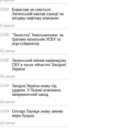
4 серпня
15:00
Борислав не сміється:
Зеленський наклав санкції на
місцеву нафтову компанію
3 серпня
12:00
"Зачистка" Хмельниччини: за
ґратами начальник УСБУ та
віце-губернатор
31 липня
12:00
Зеленський змінив керівництво
СБУ в трьох областях Західної
України
30 липня
12:00
Західна Україна знову під
ударом. У Львові атаковано
авіаремонтний завод
29 липня
15:00
Олігарх Палиця знову змінив
мера Луцька
28 липня