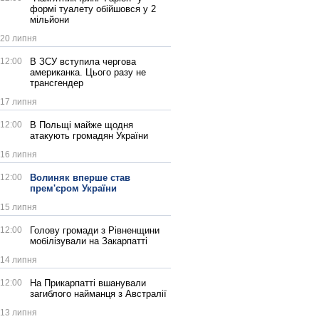
формі туалету обійшовся у 2
мільйони
20 липня
12:00
В ЗСУ вступила чергова
американка. Цього разу не
трансгендер
17 липня
12:00
В Польщі майже щодня
атакують громадян України
16 липня
12:00
Волиняк вперше став
прем'єром України
15 липня
12:00
Голову громади з Рівненщини
мобілізували на Закарпатті
14 липня
12:00
На Прикарпатті вшанували
загиблого найманця з Австралії
13 липня