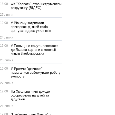
18:00
ФК "Карпати" став інструментом
рекрутингу (ВІДЕО)
27 липня
12:00
У Рівному затримали
прикарпатця, який хотів
врятувати двох ухилянтів
24 липня
15:00
У Польщі не хочуть повертати
до Львова картини з колекції
князів Любомирських
23 липня
15:00
У Яремче "джипери"
намагалися заблокувати роботу
екопосту
22 липня
12:00
На Хмельниччині доходи
оформляють на дітей та
дідуганів
21 липня
12:00
"Пам'ятник Ірині Фаріон" у