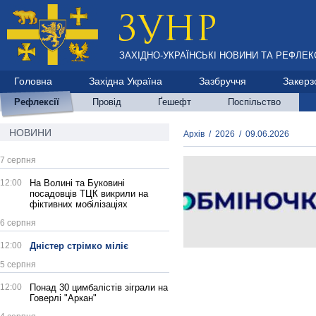
ЗАХІДНО-УКРАЇНСЬКІ НОВИНИ ТА РЕФЛЕКС
Головна
Західна Україна
Зазбруччя
Закерз
Рефлексії
Провід
Ґешефт
Поспільство
НОВИНИ
Архів
/
2026
/
09.06.2026
7 серпня
12:00
На Волині та Буковині
посадовців ТЦК викрили на
фіктивних мобілізаціях
6 серпня
12:00
Дністер стрімко міліє
5 серпня
12:00
Понад 30 цимбалістів зіграли на
Говерлі "Аркан"