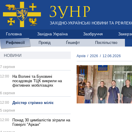
ЗАХІДНО-УКРАЇНСЬКІ НОВИНИ ТА РЕФЛЕКС
Головна
Західна Україна
Зазбруччя
Закерз
Рефлексії
Провід
Ґешефт
Поспільство
НОВИНИ
Архів
/
2026
/
12.06.2026
7 серпня
12:00
На Волині та Буковині
посадовців ТЦК викрили на
фіктивних мобілізаціях
6 серпня
12:00
Дністер стрімко міліє
5 серпня
12:00
Понад 30 цимбалістів зіграли на
Говерлі "Аркан"