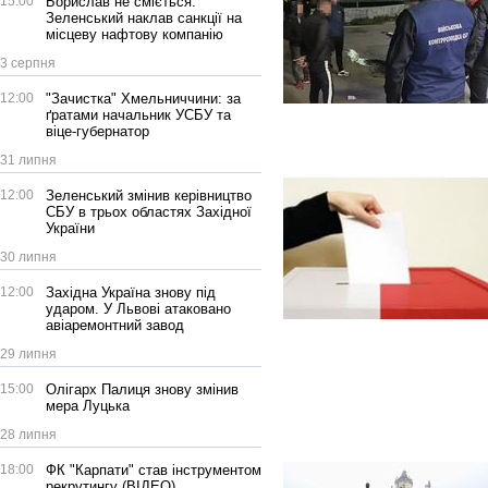
15:00
Борислав не сміється:
Зеленський наклав санкції на
місцеву нафтову компанію
3 серпня
12:00
"Зачистка" Хмельниччини: за
ґратами начальник УСБУ та
віце-губернатор
31 липня
12:00
Зеленський змінив керівництво
СБУ в трьох областях Західної
України
30 липня
12:00
Західна Україна знову під
ударом. У Львові атаковано
авіаремонтний завод
29 липня
15:00
Олігарх Палиця знову змінив
мера Луцька
28 липня
18:00
ФК "Карпати" став інструментом
рекрутингу (ВІДЕО)