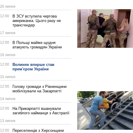
20 липня
12:00
В ЗСУ вступила чергова
американка. Цього разу не
трансгендер
17 липня
12:00
В Польщі майже щодня
атакують громадян України
16 липня
12:00
Волиняк вперше став
прем'єром України
15 липня
12:00
Голову громади з Рівненщини
мобілізували на Закарпатті
14 липня
12:00
На Прикарпатті вшанували
загиблого найманця з Австралії
13 липня
12:00
Переселенців з Херсонщини