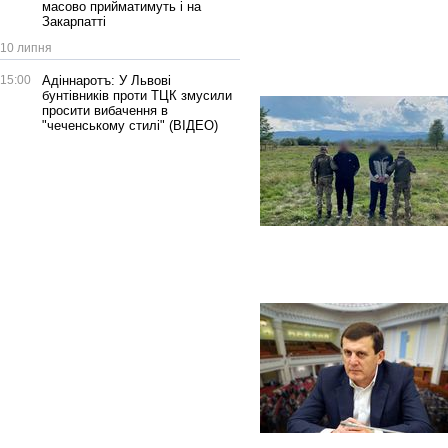
масово прийматимуть і на
Закарпатті
10 липня
15:00
Адіннаротъ: У Львові
бунтівників проти ТЦК змусили
просити вибачення в
"чеченському стилі" (ВІДЕО)