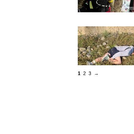
1
2
3
→