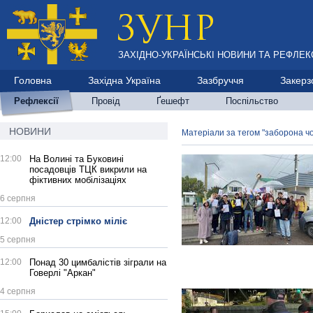
ЗАХІДНО-УКРАЇНСЬКІ НОВИНИ ТА РЕФЛЕКС
Головна
Західна Україна
Зазбруччя
Закерз
Рефлексії
Провід
Ґешефт
Поспільство
НОВИНИ
Матеріали за тегом "заборона ч
12:00
На Волині та Буковині
посадовців ТЦК викрили на
фіктивних мобілізаціях
6 серпня
12:00
Дністер стрімко міліє
5 серпня
12:00
Понад 30 цимбалістів зіграли на
Говерлі "Аркан"
4 серпня