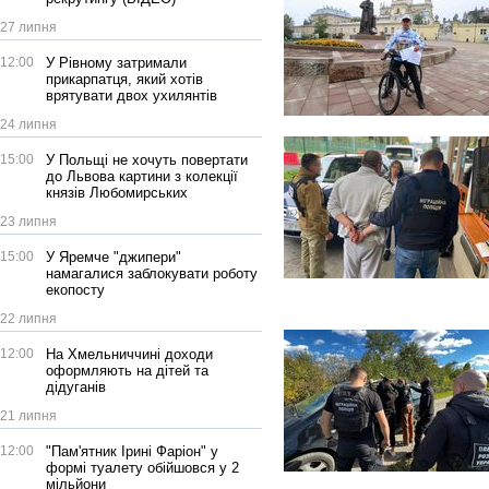
27 липня
12:00
У Рівному затримали
прикарпатця, який хотів
врятувати двох ухилянтів
24 липня
15:00
У Польщі не хочуть повертати
до Львова картини з колекції
князів Любомирських
23 липня
15:00
У Яремче "джипери"
намагалися заблокувати роботу
екопосту
22 липня
12:00
На Хмельниччині доходи
оформляють на дітей та
дідуганів
21 липня
12:00
"Пам'ятник Ірині Фаріон" у
формі туалету обійшовся у 2
мільйони