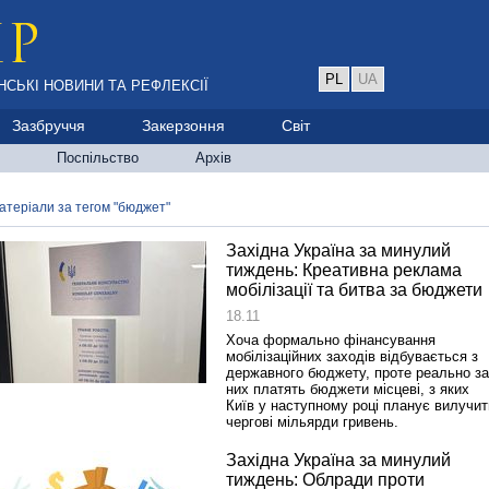
PL
UA
НСЬКІ НОВИНИ ТА РЕФЛЕКСІЇ
Зазбруччя
Закерзоння
Світ
Поспільство
Архів
атеріали за тегом "бюджет"
Західна Україна за минулий
тиждень: Креативна реклама
мобілізації та битва за бюджети
18.11
Хоча формально фінансування
мобілізаційних заходів відбувається з
державного бюджету, проте реально за
них платять бюджети місцеві, з яких
Київ у наступному році планує вилучит
чергові мільярди гривень.
Західна Україна за минулий
тиждень: Облради проти