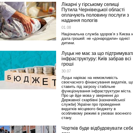
Лікарні у гірському селищі
Путила Чернівецької області
оплачують половину послуги з
надання пологів
01.08
Національна служба здоров’я з Києва 
дала грошей: не «донародили» однієї
дитини.
Луцьк не має за що підтримуват
інфраструктуру: Київ забрав всі
гроші
30.07
Луцьк нарікає на неможливість
своєчасного фінансування видатків, щ
ставить під загрозу стабільне
функціонування інфраструктури міста.
Про це йде мова у зверненні до
Державної скарбівні (казначейської
служби) України про проведення
видатків місцевого бюджету в
особливому режимі в умовах воєнного
стану.
Чортків буде відбудовувати себ