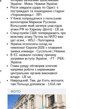
чотирма загиблими захисниками
України - Межа. Новини України.
Росія завдала удару по Одесі: є
постраждалі та пошкоджено стадіон
«Чорноморець» - RFI
У Києві попрощалися з польським
волонтером Мареком Русеком-
Вольським який загинув унаслідок
атаки РФ по Харкову (фото) - LB.ua
Спецслужби США попереджають про
можливу атаку Путіна на НАТО вже
цієї осені, - WSJ - Політарена
Україна оголосила склад на
чемпіонат Європи-2026 з плавання:
заявка команди - Суспільне | Новини
В ЄС назвали головну причину
затримки вступу України, - FT - РБК-
Україна
Глава уряду обговорив ключові
напрями роботи з керівниками
л
центральних органів виконавчої
влади - LB.ua
Навроцький: Там, де б’ють москаля,
а
там Польща допомагає - LIGA.net
ФОТО