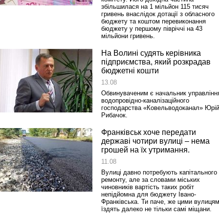
збільшилася на 1 мільйон 115 тисяч
гривень внаслідок дотації з обласного
бюджету та коштом перевиконання
бюджету у першому півріччі на 43
мільйони гривень.
На Волині судять керівника
підприємства, який розкрадав
бюджетні кошти
13.08
Обвинуваченим є начальник управлінн
водопровідно-каналізаційного
господарства «Ковельводоканал» Юрі
Рибачок.
Франківськ хоче передати
державі чотири вулиці – нема
грошей на їх утримання.
11.08
Вулиці давно потребують капітального
ремонту, але за словами міських
чиновників вартість таких робіт
непідйомна для бюджету Івано-
Франківська. Ти паче, же цими вулиця
їздять далеко не тільки самі міщани.