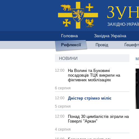
ЗАХІДНО-УКРАЇ
Головна
Західна Україна
Рефлексії
Провід
Ґешефт
НОВИНИ
М
12:00
На Волині та Буковині
посадовців ТЦК викрили на
фіктивних мобілізаціях
6 серпня
12:00
Дністер стрімко міліє
5 серпня
12:00
Понад 30 цимбалістів зіграли на
Говерлі "Аркан"
4 серпня