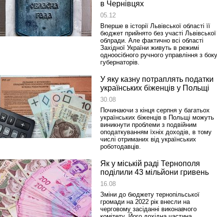
в Чернівцях
05.12
Вперше в історії Львівської області її
бюджет прийнято без участі Львівської
облради. Але фактично всі області
Західної України живуть в режимі
Реконструкція подій 1 листопад
одноосібного ручного управління з бок
1918 року у Львові
губернаторів.
У яку казну потраплять податки
українських біженців у Польщі
30.08
Починаючи з кінця серпня у багатьох
українських біженців в Польщі можуть
виникнути проблеми з подвійним
оподаткуванням їхніх доходів, в тому
числі отриманих від українських
роботодавців.
Як у міській раді Тернополя
Спільний інформпростір Західно
поділили 43 мільйони гривень
України
16.08
Зміни до бюджету тернопільської
громади на 2022 рік внесли на
черговому засіданні виконавчого
комітету. Його дохідна частина