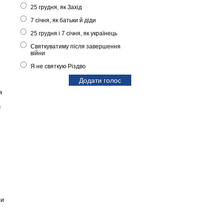
25 грудня, як Захід
7 січня, як батьки й діди
25 грудня і 7 січня, як українець
Святкуватиму після завершення
війни
Я не святкую Різдво
я
й
ми