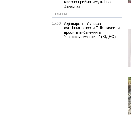
масово прийматимуть і на
Закарпатті
10 липня
15:00
Адіннаротъ: У Львові
бунтівників проти ТЦК змусили
просити вибачення в
"чеченському стилі" (ВІДЕО)