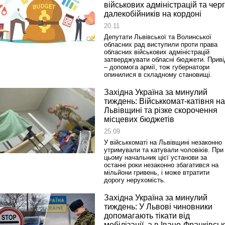
військових адміністрацій та чер
далекобійників на кордоні
20.11
Депутати Львівської та Волинської
обласних рад виступили проти права
обласних військових адміністрацій
затверджувати обласні бюджети. Приві
– допомога армії, тож губернатори
опинилися в складному становищі.
Західна Україна за минулий
тиждень: Військкомат-катівня на
Львівщині та різке скорочення
місцевих бюджетів
25.09
У військкоматі на Львівщині незаконно
утримували та катували чоловіків. При
цьому начальник цієї установи за
останні роки незаконно збагатився на
мільйони гривень, і може втратити
дорогу нерухомість.
Західна Україна за минулий
тиждень: У Львові чиновники
допомагають тікати від
мобілізації, а в Івано-Франківськ