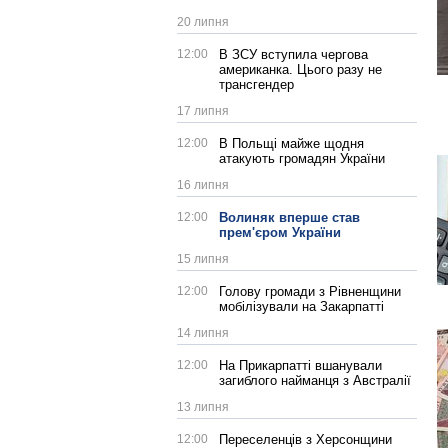
20 липня
12:00
В ЗСУ вступила чергова
американка. Цього разу не
трансгендер
17 липня
12:00
В Польщі майже щодня
атакують громадян України
16 липня
12:00
Волиняк вперше став
прем'єром України
15 липня
12:00
Голову громади з Рівненщини
мобілізували на Закарпатті
14 липня
12:00
На Прикарпатті вшанували
загиблого найманця з Австралії
13 липня
12:00
Переселенців з Херсонщини