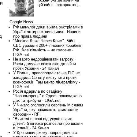
Кожен 5-й загиблий на
ги
цій війні – закарпатець
Google News
РФ минулої доби вбила обстрілами в
Україні чотирьох цивільних - Новини
д
про права людини
"Москва Ляже Через Крим". Бійці
СБС уразили 200+ тіньових кораблів
РФ. Але кількість – не головне -
LIGA.net
Не варто недооцінювати загрозу:
Росія долучає союзників до війни
проти України - 24 Канал
У Польщі правопопулістська ПіС не
завадила Сопоту виступити проти
ксенофобії. Там центр лібералізму -
LIGA.net
Росія вдарила по стадіону
"Чорноморець" в Одесі: пошкоджено
дах та трибуни - LIGA.net
У Чикаго оголосили серпень Місяцем
України, яку називають «символом
свободи» - RFI
"Вчителі в шоці від українських
дітей": блогерка розповіла про школи
в Іспанії - 24 Канал
У Кропивницькому попрощалися з
у