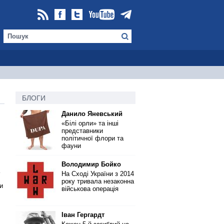
БЛОГИ
Данило Яневський
«Білі орли» та інші
представники
політичної флори та
фауни
Володимир Бойко
На Сході України з 2014
року тривала незаконна
и
військова операція
Іван Гергардт