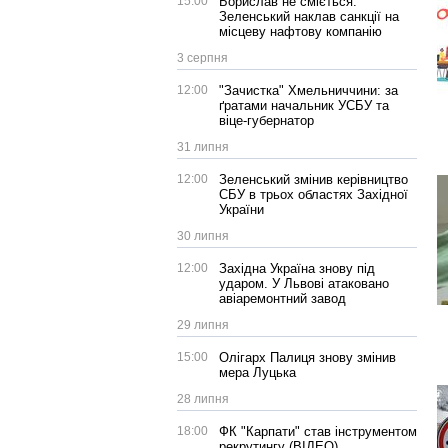
15:00
Борислав не сміється:
Зеленський наклав санкції на
місцеву нафтову компанію
3 серпня
12:00
"Зачистка" Хмельниччини: за
ґратами начальник УСБУ та
віце-губернатор
31 липня
12:00
Зеленський змінив керівництво
СБУ в трьох областях Західної
України
30 липня
12:00
Західна Україна знову під
ударом. У Львові атаковано
авіаремонтний завод
29 липня
15:00
Олігарх Палиця знову змінив
мера Луцька
28 липня
18:00
ФК "Карпати" став інструментом
рекрутингу (ВІДЕО)