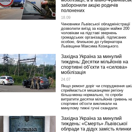
заборонили акцію родичів
полонених
18.09
Чиновники Львівської обладміністрації
дозволили виїзд за кордон майже 200
чоловікам на підставі звернень
громадських організацій, підписаних
особою, близькою до губернатора
Львівщини Максима Козицького.
Західна Україна за минулий
тиждень: Десятки мільйонів на
спортивні об’єкти та «силова»
мобілізація
24.07
Якщо ремонт доріг чи спорудження шкі
сприймається мешканцями регіону
більш-менш нормально, то спроби
витратити десятки мільйонів гривень н
спортивні об’єкти викликали на
минулому тижні гучні скандали.
Західна Україна за минулий
тиждень: «Смерть» Львівської
облради та дідух замість ялинки