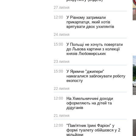
27 липня
12:00
У Рівному затримали
прикарпатця, який хотів
врятувати двох ухилянтів
24 липня
15:00
У Польщі не хочуть повертати
до Львова картини з колекції
князів Любомирських
23 липня
15:00
У Яремче "джипери"
намагалися заблокувати роботу
екопосту
22 липня
12:00
На Хмельниччині доходи
оформляють на дітей та
дідуганів
21 липня
12:00
"Пам'ятник Ірині Фаріон" у
формі туалету обійшовся у 2
мільйони