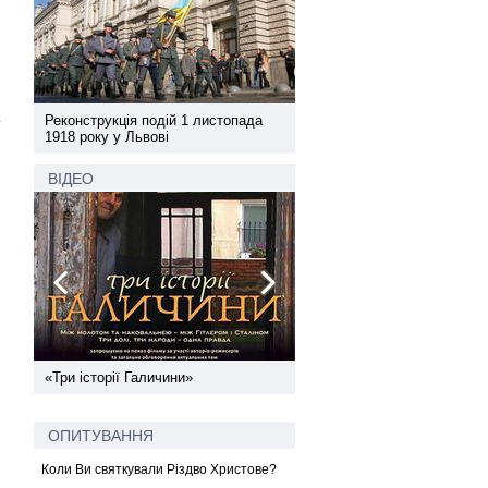
а
Реконструкція подій 1 листопада
Реконструкція подій 1 лис
у
1918 року у Львові
1918 року у Львові
ВІДЕО
ї
«Три історії Галичини»
Спільний інформпростір За
України
ОПИТУВАННЯ
Коли Ви святкували Різдво Христове?