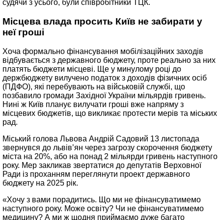
судячи з усього, були співробітники ТЦК.
Місцева влада просить Київ не забирати у
неї гроші
Хоча формально фінансування мобілізаційних заходів
відбувається з державного бюджету, проте реально за них
платять бюджети місцеві. Ще у минулому році до
держбюджету вилучено податок з доходів фізичних осіб
(ПДФО), які перебувають на військовій службі, що
позбавило громади Західної України мільярдів гривень.
Нині ж Київ планує вилучати гроші вже напряму з
місцевих бюджетів, що викликає протести мерів та міських
рад.
Міський голова Львова Андрій Садовий 13 листопада
звернувся до львів’ян через загрозу скорочення бюджету
міста на 20%, або на понад 2 мільярди гривень наступного
року. Мер закликав звертатися до депутатів Верховної
Ради із проханням переглянути проект державного
бюджету на 2025 рік.
«Хочу з вами порадитись. Що ми не фінансуватимемо
наступного року. Може освіту? Чи не фінансуватимемо
медицину? А ми ж щодня приймаємо дуже багато