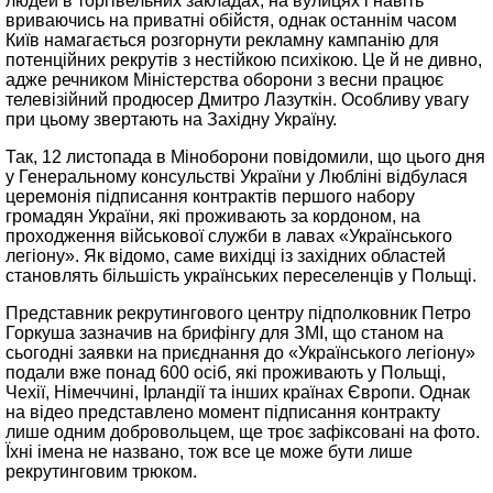
людей в торгівельних закладах, на вулицях і навіть
вриваючись на приватні обійстя, однак останнім часом
Київ намагається розгорнути рекламну кампанію для
потенційних рекрутів з нестійкою психікою. Це й не дивно,
адже речником Міністерства оборони з весни працює
телевізійний продюсер Дмитро Лазуткін. Особливу увагу
при цьому звертають на Західну Україну.
Так, 12 листопада в Міноборони повідомили, що цього дня
у Генеральному консульстві України у Любліні відбулася
церемонія підписання контрактів першого набору
громадян України, які проживають за кордоном, на
проходження військової служби в лавах «Українського
легіону». Як відомо, саме вихідці із західних областей
становлять більшість українських переселенців у Польщі.
Представник рекрутингового центру підполковник Петро
Горкуша зазначив на брифінгу для ЗМІ, що станом на
сьогодні заявки на приєднання до «Українського легіону»
подали вже понад 600 осіб, які проживають у Польщі,
Чехії, Німеччині, Ірландії та інших країнах Європи. Однак
на відео представлено момент підписання контракту
лише одним добровольцем, ще троє зафіксовані на фото.
Їхні імена не названо, тож все це може бути лише
рекрутинговим трюком.