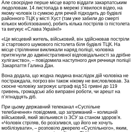
Але своєрідне перше місце варто віддати закарпатським
людоловам. 14 листопада в мережі з’явилося відео, на
якому чоловік із сумкою для речей підходить до будівлі
районного ТЦК у місті Хуст (там уже забили до смерті
кількох мобілізованих), робить кілька пострілів із пістолета
та вигукує «Слава Україні!»
«Це місцевий житель, військовий, він здійснював постріли
зі стартового шумового пістолета біля будівлі ТЦК. На
місце стрілянини викликали наряд поліції, чоловіка
притягнули до адміністративної відповідальності за дрібне
хуліганство», – повідомила наступного дня речниця поліції
Закарпаття Галина Дан.
Вона додала, що жодна людина внаслідок дій чоловіка не
постраждала, погроз він також нікому не висловлював. За
скоєне чоловіку загрожує штраф від 51 гривні до 119
гривень, громадські або виправні роботи, чи арешт на
п’ятнадцять діб.
При цьому державний телеканал «Суспільне
телебачення» повідомив, що затриманий – колишній
військовий, який звільнився із ЗСУ за станом здоров'я.
«Чоловік стріляв, бо розізлився, що його не хочуть
мобілізувати», – розповіло джерело «Суспільного», яким,