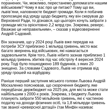
поранених. Чи, можливо, перестанемо допомагати нашим
військовим? Чому я вас про це питаю? Тому що ви,
львів’яни, наповнюєте бюджет громади. Коли я побачив
пропозицію від уряду щодо бюджету, яку він скерував до
Верховної Ради, то дізнався, що цьогоріч хочуть забрати з
громади міста орієнтовно 2,2 млрд грн. Зокрема, реверс.
Вважаю це неправильним», – сказав у відеозверненні
Андрій Садовий.
Він зазначив, що у 2024 році Львів вже передав на
потреби ЗСУ приблизно 1 мільярд гривень, місто має
багато звернень від військових, які намагається
задовольнити. Крім того, Львів нібито зазнав приблизно 1
мільярд гривень збитків під час обстрілу 4 вересня 2024
року. Тоді було пошкоджено 189 будинків, з яких 20
знищено. За словами Садового, Львів не отримав від
уряду грошей на відбудову.
Раніше перший заступник міського голови Львова Андрій
Москаленко пояснював, що скорочення бюджету, яке
передбачає держбюджет на 2025 рік, для міста може стати
найбільшим з 2000-х років. Зокрема, з бюджету Львова
планують забрати 550 мільйонів гривень, які є частиною
податку на доходи фізичних осіб, та 1,8 мільярди гривень
так званої «реверсної дотації» (так Мінфін називає