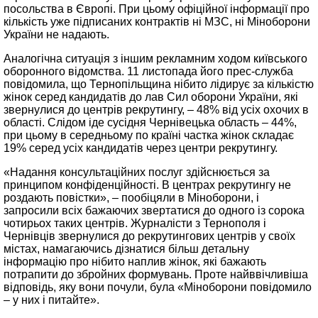
посольства в Європі. При цьому офіційної інформації про
кількість уже підписаних контрактів ні МЗС, ні Міноборони
України не надають.
Аналогічна ситуація з іншим рекламним ходом київського
оборонного відомства. 11 листопада його прес-служба
повідомила, що Тернопільщина нібито лідирує за кількістю
жінок серед кандидатів до лав Сил оборони України, які
звернулися до центрів рекрутингу, – 48% від усіх охочих в
області. Слідом іде сусідня Чернівецька область – 44%,
при цьому в середньому по країні частка жінок складає
19% серед усіх кандидатів через центри рекрутингу.
«Надання консультаційних послуг здійснюється за
принципом конфіденційності. В центрах рекрутингу не
роздають повістки», – пообіцяли в Міноборони, і
запросили всіх бажаючих звертатися до одного із сорока
чотирьох таких центрів. Журналісти з Тернополя і
Чернівців звернулися до рекрутингових центрів у своїх
містах, намагаючись дізнатися більш детальну
інформацію про нібито наплив жінок, які бажають
потрапити до збройних формувань. Проте найввічливіша
відповідь, яку вони почули, була «Міноборони повідомило
– у них і питайте».