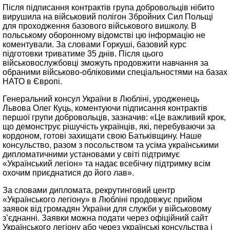
Після підписання контрактів група добровольців нібито
вирушила на військовий полігон Збройних Сил Польщі
для проходження базового військового вишколу. В
польському оборонному відомстві цю інформацію не
коментували. За словами Горкуші, базовий курс
підготовки триватиме 35 днів. Після цього
військовослужбовці зможуть продовжити навчання за
обраними військово-обліковими спеціальностями на базах
НАТО в Європі.
Генеральний консул України в Любліні, уродженець
Львова Олег Куць, коментуючи підписання контрактів
першої групи добровольців, зазначив: «Це важливий крок,
що демонструє рішучість українців, які, перебуваючи за
кордоном, готові захищати свою Батьківщину. Наше
консульство, разом з посольством та усіма українськими
дипломатичними установами у світі підтримує
«Український легіон» та надає всебічну підтримку всім
охочим приєднатися до його лав».
За словами дипломата, рекрутинговий центр
«Українського легіону» в Любліні продовжує прийом
заявок від громадян України для служби у військовому
з’єднанні. Заявки можна подати через офіційний сайт
Українського легіону або через українські консульства і