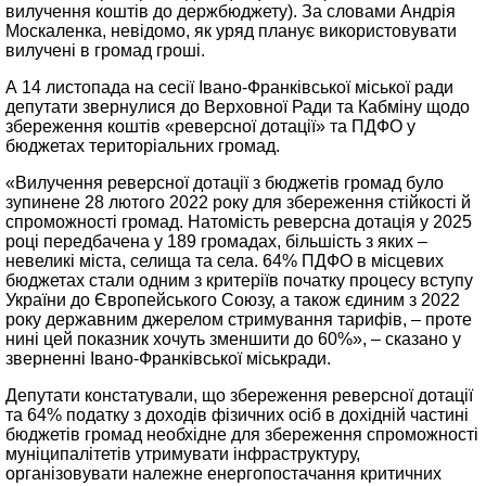
вилучення коштів до держбюджету). За словами Андрія
Москаленка, невідомо, як уряд планує використовувати
вилучені в громад гроші.
А 14 листопада на сесії Івано-Франківської міської ради
депутати звернулися до Верховної Ради та Кабміну щодо
збереження коштів «реверсної дотації» та ПДФО у
бюджетах територіальних громад.
«Вилучення реверсної дотації з бюджетів громад було
зупинене 28 лютого 2022 року для збереження стійкості й
спроможності громад. Натомість реверсна дотація у 2025
році передбачена у 189 громадах, більшість з яких –
невеликі міста, селища та села. 64% ПДФО в місцевих
бюджетах стали одним з критеріїв початку процесу вступу
України до Європейського Союзу, а також єдиним з 2022
року державним джерелом стримування тарифів, – проте
нині цей показник хочуть зменшити до 60%», – сказано у
зверненні Івано-Франківської міськради.
Депутати констатували, що збереження реверсної дотації
та 64% податку з доходів фізичних осіб в дохідній частині
бюджетів громад необхідне для збереження спроможності
муніципалітетів утримувати інфраструктуру,
організовувати належне енергопостачання критичних