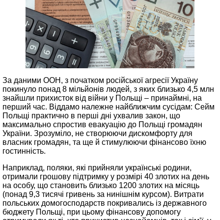
За даними ООН, з початком російської агресії Україну
покинуло понад 8 мільйонів людей, з яких близько 4,5 млн
знайшли прихисток від війни у Польщі – принаймні, на
перший час. Віддамо належне найближчим сусідам: Сейм
Польщі практично в перші дні ухвалив закон, що
максимально спростив евакуацію до Польщі громадян
України. Зрозуміло, не створюючи дискомфорту для
власник громадян, та ще й стимулюючи фінансово їхню
гостинність.
Наприклад, поляки, які прийняли українські родини,
отримали грошову підтримку у розмірі 40 злотих на день
на особу, що становить близько 1200 злотих на місяць
(понад 9,3 тисячі гривень за нинішнім курсом). Витрати
польських домогосподарств покривались із державного
бюджету Польщі, при цьому фінансову допомогу