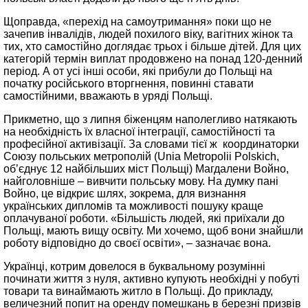
Щоправда, «перехід на самоутримання» поки що не
зачепив інвалідів, людей похилого віку, вагітних жінок та
тих, хто самостійно доглядає трьох і більше дітей. Для цих
категорій термін виплат продовжено на понад 120-денний
період. А от усі інші особи, які прибули до Польщі на
початку російського вторгнення, повинні ставати
самостійними, вважають в уряді Польщі.
Прикметно, що з липня біженцям наполегливо натякають
на необхідність їх власної інтеграції, самостійності та
професійної активізації. За словами тієї ж координаторки
Союзу польських метрополій (Unia Metropolii Polskich,
об’єднує 12 найбільших міст Польщі) Магдалени Войно,
найголовніше – вивчити польську мову. На думку пані
Войно, це відкриє шлях, зокрема, для визнання
українських дипломів та можливості пошуку краще
оплачуваної роботи. «Більшість людей, які приїхали до
Польщі, мають вищу освіту. Ми хочемо, щоб вони знайшли
роботу відповідно до своєї освіти», – зазначає вона.
Українці, котрим довелося в буквальному розумінні
починати життя з нуля, активно купують необхідні у побуті
товари та винаймають житло в Польщі. До прикладу,
величезний попит на оренду помешкань в березні призвів