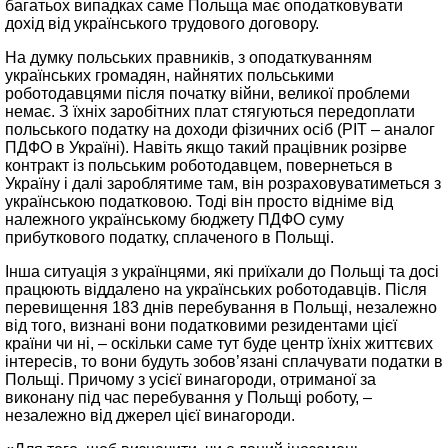
багатьох випадках саме Польща має оподатковувати
дохід від українського трудового договору.
На думку польських правників, з оподаткуванням
українських громадян, найнятих польськими
роботодавцями після початку війни, великої проблеми
немає. З їхніх заробітних плат стягуються передоплати
польського податку на доходи фізичних осіб (РІТ – аналог
ПДФО в Україні). Навіть якщо такий працівник розірве
контракт із польським роботодавцем, повернеться в
Україну і далі зароблятиме там, він розраховуватиметься з
українською податковою. Тоді він просто відніме від
належного українському бюджету ПДФО суму
прибуткового податку, сплаченого в Польщі.
Інша ситуація з українцями, які приїхали до Польщі та досі
працюють віддалено на українських роботодавців. Після
перевищення 183 днів перебування в Польщі, незалежно
від того, визнані вони податковими резидентами цієї
країни чи ні, – оскільки саме тут буде центр їхніх життєвих
інтересів, то вони будуть зобов’язані сплачувати податки в
Польщі. Причому з усієї винагороди, отриманої за
виконану під час перебування у Польщі роботу, –
незалежно від джерел цієї винагороди.