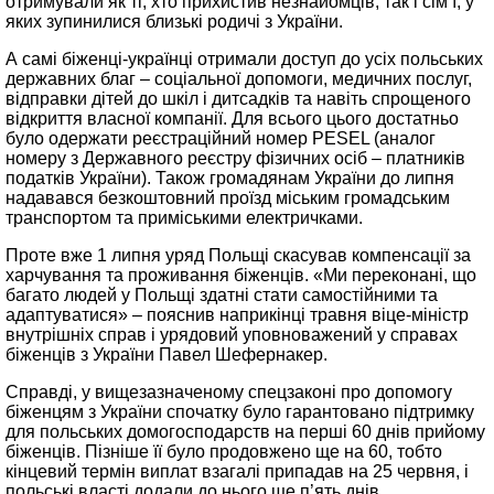
отримували як ті, хто прихистив незнайомців, так і сім’ї, у
яких зупинилися близькі родичі з України.
А самі біженці-українці отримали доступ до усіх польських
державних благ – соціальної допомоги, медичних послуг,
відправки дітей до шкіл і дитсадків та навіть спрощеного
відкриття власної компанії. Для всього цього достатньо
було одержати реєстраційний номер PESEL (аналог
номеру з Державного реєстру фізичних осіб – платників
податків України). Також громадянам України до липня
надавався безкоштовний проїзд міським громадським
транспортом та приміськими електричками.
Проте вже 1 липня уряд Польщі скасував компенсації за
харчування та проживання біженців. «Ми переконані, що
багато людей у Польщі здатні стати самостійними та
адаптуватися» – пояснив наприкінці травня віце-міністр
внутрішніх справ і урядовий уповноважений у справах
біженців з України Павел Шефернакер.
Справді, у вищезазначеному спецзаконі про допомогу
біженцям з України спочатку було гарантовано підтримку
для польських домогосподарств на перші 60 днів прийому
біженців. Пізніше її було продовжено ще на 60, тобто
кінцевий термін виплат взагалі припадав на 25 червня, і
польські власті додали до нього ще п’ять днів.