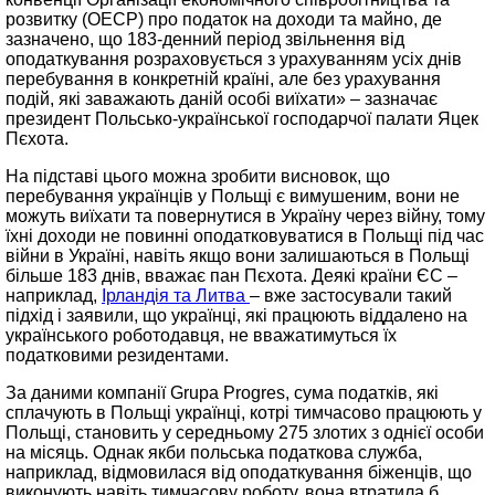
розвитку (ОЕСР) про податок на доходи та майно, де
зазначено, що 183-денний період звільнення від
оподаткування розраховується з урахуванням усіх днів
перебування в конкретній країні, але без урахування
подій, які заважають даній особі виїхати» – зазначає
президент Польсько-української господарчої палати Яцек
Пєхота.
На підставі цього можна зробити висновок, що
перебування українців у Польщі є вимушеним, вони не
можуть виїхати та повернутися в Україну через війну, тому
їхні доходи не повинні оподатковуватися в Польщі під час
війни в Україні, навіть якщо вони залишаються в Польщі
більше 183 днів, вважає пан Пєхота. Деякі країни ЄС –
наприклад,
Ірландія та Литва
– вже застосували такий
підхід і заявили, що українці, які працюють віддалено на
українського роботодавця, не вважатимуться їх
податковими резидентами.
За даними компанії Grupa Progres, сума податків, які
сплачують в Польщі українці, котрі тимчасово працюють у
Польщі, становить у середньому 275 злотих з однієї особи
на місяць. Однак якби польська податкова служба,
наприклад, відмовилася від оподаткування біженців, що
виконують навіть тимчасову роботу, вона втратила б