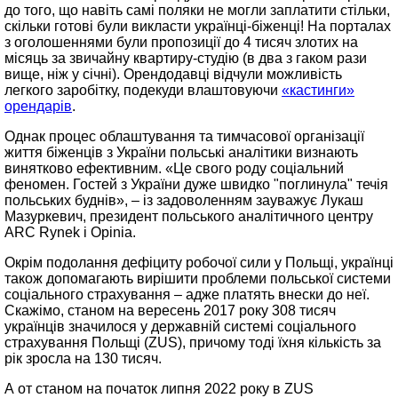
до того, що навіть самі поляки не могли заплатити стільки,
скільки готові були викласти українці-біженці! На порталах
з оголошеннями були пропозиції до 4 тисяч злотих на
місяць за звичайну квартиру-студію (в два з гаком рази
вище, ніж у січні). Орендодавці відчули можливість
легкого заробітку, подекуди влаштовуючи
«кастинги»
орендарів
.
Однак процес облаштування та тимчасової організації
життя біженців з України польські аналітики визнають
винятково ефективним. «Це свого роду соціальний
феномен. Гостей з України дуже швидко "поглинула" течія
польських буднів», – із задоволенням зауважує Лукаш
Мазуркевич, президент польського аналітичного центру
ARC Rynek i Opinia.
Окрім подолання дефіциту робочої сили у Польщі, українці
також допомагають вирішити проблеми польської системи
соціального страхування – адже платять внески до неї.
Скажімо, станом на вересень 2017 року 308 тисяч
українців значилося у державній системі соціального
страхування Польщі (ZUS), причому тоді їхня кількість за
рік зросла на 130 тисяч.
А от станом на початок липня 2022 року в ZUS