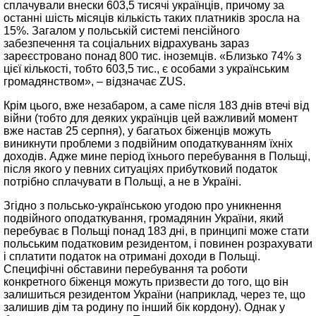
сплачували внески 603,5 тисячі українців, причому за
останні шість місяців кількість таких платників зросла на
15%. Загалом у польській системі пенсійного
забезпечення та соціальних відрахувань зараз
зареєстровано понад 800 тис. іноземців. «Близько 74% з
цієї кількості, тобто 603,5 тис., є особами з українським
громадянством», – відзначає ZUS.
Крім цього, вже незабаром, а саме після 183 днів втечі від
війни (тобто для деяких українців цей важливий момент
вже настав 25 серпня), у багатьох біженців можуть
виникнути проблеми з подвійним оподаткуванням їхніх
доходів. Адже мине період їхнього перебування в Польщі,
після якого у певних ситуаціях прибутковий податок
потрібно сплачувати в Польщі, а не в Україні.
Згідно з польсько-українською угодою про уникнення
подвійного оподаткування, громадянин України, який
перебуває в Польщі понад 183 дні, в принципі може стати
польським податковим резидентом, і повинен розрахувати
і сплатити податок на отримані доходи в Польщі.
Специфічні обставини перебування та роботи
конкретного біженця можуть призвести до того, що він
залишиться резидентом України (наприклад, через те, що
залишив дім та родину по інший бік кордону). Однак у