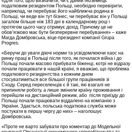
«Для того, щоб визначити, чи є даний іноземець
податковим резидентом Польщі, необхідно перевірити,
наприклад, чи перебуває його найближча родина в
Польщі, чи веде він тут бізнес, чи перебуває він у Польщі
загалом більше ніж 183 дні в календарному році і
протягом цього часу отримує дохід. Причому це не
обов’язково має бути безперервне перебування» – каже
Магда Домбровська, віце-президент компанії Grupa
Progres.
«Беручи до уваги діючі норми та усвідомлюючи хаос на
ринку праці в Польщі після того, як почалася війна і до
Польщі почали масово прибувати біженці, котрі не відразу
почали працювати в нашій країні, я вважаю, що проблема
податкового резидентства з кожним днем ​​
стосуватиметься все більшої групи працівників зі
Сходу. Серед переселенців є й такі, які взагалі не
припиняли роботу, а лише змінили країну проживання і
перейшли на дистанційний режим, або після приїзду до
Польщі почали працювати віддалено на компанію з
України. Здається, польська податкова служба може
постукати в першу чергу до них» – наголошує
Домбровська.
«Проте не варто забувати про коментар до Модельної
конвенції Організації економічного співробітництва та