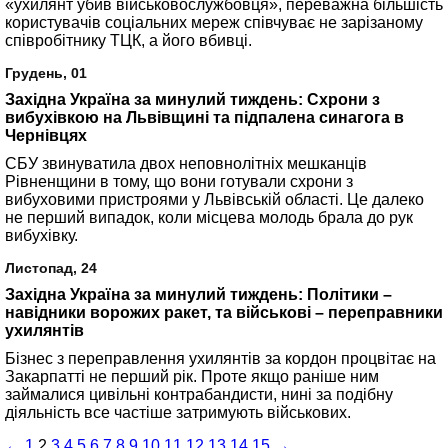
«ухилянт убив військовослужбовця», переважна більшість
користувачів соціальних мереж співчуває не зарізаному
співробітнику ТЦК, а його вбивці.
Грудень, 01
Західна Україна за минулий тиждень: Схрони з
вибухівкою на Львівщині та підпалена синагога в
Чернівцях
СБУ звинуватила двох неповнолітніх мешканців
Рівненщини в тому, що вони готували схрони з
вибуховими пристроями у Львівській області. Це далеко
не перший випадок, коли місцева молодь брала до рук
вибухівку.
Листопад, 24
Західна Україна за минулий тиждень: Політики –
навідники ворожих ракет, та військові – переправники
ухилянтів
Бізнес з переправлення ухилянтів за кордон процвітає на
Закарпатті не перший рік. Проте якщо раніше ним
займалися цивільні контрабандисти, нині за подібну
діяльність все частіше затримують військових.
←
1
2
3
4
5
6
7
8
9
10
11
12
13
14
15
→