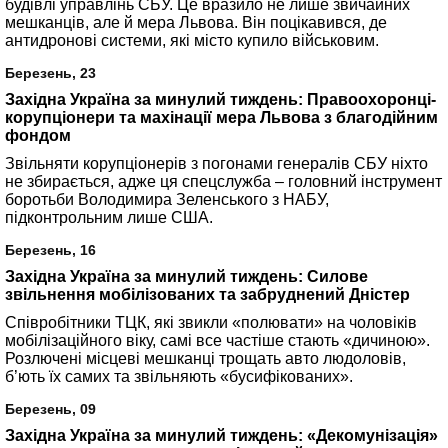
будівлі управлінь СБУ. Це вразило не лише звичайних
мешканців, але й мера Львова. Він поцікавився, де
антидронові системи, які місто купило військовим.
Березень, 23
Західна Україна за минулий тиждень: Правоохоронці-
корупціонери та махінації мера Львова з благодійним
фондом
Звільняти корупціонерів з погонами генералів СБУ ніхто
не збирається, адже ця спецслужба – головний інструмент
боротьби Володимира Зеленського з НАБУ,
підконтрольним лише США.
Березень, 16
Західна Україна за минулий тиждень: Силове
звільнення мобілізованих та забруднений Дністер
Співробітники ТЦК, які звикли «полювати» на чоловіків
мобілізаційного віку, самі все частіше стають «дичиною».
Розлючені місцеві мешканці трощать авто людоловів,
б’ють їх самих та звільняють «бусифікованих».
Березень, 09
Західна Україна за минулий тиждень: «Декомунізація»