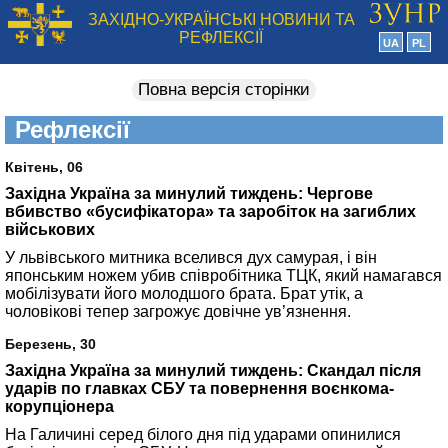
ЗАХІДНО-УКРАЇНСЬКІ НОВИНИ ТА
РЕФЛЕКСІЇ
UA
PL
Повна версія сторінки
Рефлексії
Квітень, 06
Західна Україна за минулий тиждень: Чергове
вбивство «бусифікатора» та заробіток на загиблих
військових
У львівського митника вселився дух самурая, і він
японським ножем убив співробітника ТЦК, який намагався
мобілізувати його молодшого брата. Брат утік, а
чоловікові тепер загрожує довічне ув’язнення.
Березень, 30
Західна Україна за минулий тиждень: Скандал після
ударів по главках СБУ та повернення воєнкома-
корупціонера
На Галичині серед білого дня під ударами опинилися