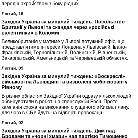
перед шахрайством з боку рідних.
Лютий, 16
Західна Україна за минулий тиждень: Посольство
Британії у Львові та скандал через «російські
валентинки» в Коломиї
Великобританія у матиме у Львові потужний офіс, що
представлятиме інтереси Лондона у Львівській, Івано-
Франківській, Тернопільській, Волинській, Рівненській,
Закарпатській, Хмельницькій та Чернівецькій областях.
Лютий, 09
Західна Україна за минулий тиждень: «Воскреслі»
військові на Львівщині та визволені мобілізовані у
Рівному
В різних областях Західної України одразу кількох людей
обвинуватили в роботі на спецслужби Росії. Проте
кампанія схожа на виконання спущеного з Києва плану,
для чого в СБУ йдуть на відверті провокації.
Лютий, 02
Західна Україна за минулий тиждень: Дим над
Бродами та «чорні хмари» над партією Тимошенко