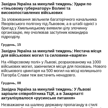
Західна Україна за минулий тиждень: Удари по
«тіньовому губернатору» Волині та
високопоставлених військових
За зловживання звільнили багаторічного начальника
Яворівського полігону під Львовом, а в штабі однієї з
бригад у Хмельницькому виявили цілу злочинну
організацію, яку очолював заступник командира
підрозділу.
Грудень, 15
Західна Україна за минулий тиждень: Нестача місця
для військових могил та силовики-«варяги»
На «Марсовому полі» у Львові, розрахованому на 1000
військових могил, закінчилися місця для поховань. Нового
військового цвинтаря на 500 могил на місці колишнього
Пагорба Слави теж вистачить ненадовго.
Грудень, 08
Західна Україна за минулий тиждень: У Львові
зарізали співробітника ТЦК, а в Закарпатті
актуалізувалося «русинське питання»
Незважаючи на шалену державну пропаганду в стилі