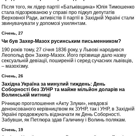
Після того, як лідер партії «Батьківщина» Юлія Тимошенко
стала підозрюваною у справі про підкуп депутатів
Верховної Ради, активістів її партії в Західній Україні стали
звинувачувати у допомозі ухилянтам.
Січень, 27
Чи був Захер-Мазох русинським письменником?
190 років тому, 27 січня 1836 року, у Львові народився
Леопольд фон Захер-Мазох. Його прізвище дало назву
сексуальній девіації, поширеній і серед сучасних львівців,
– мазохізму.
Січень, 26
Західна Україна за минулий тиждень: День
Соборності без ЗУНР та майже мільйон доларів на
Волинській митниці
Річницю проголошення «Акту Злуки», невдовзі
денонсованого керівництвом як ЗУНР, так і УНР, в Західній
Україні продовжують відзначати як День Соборності.
Забувши, як Петлюра здав Галичину і Волинь полякам.
Січень, 19