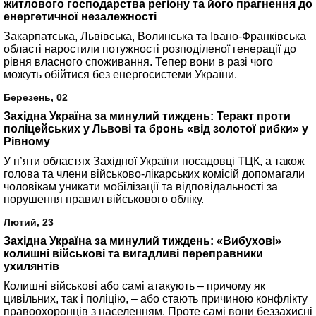
житлового господарства регіону та його прагнення до
енергетичної незалежності
Закарпатська, Львівська, Волинська та Івано-Франківська
області наростили потужності розподіленої генерації до
рівня власного споживання. Тепер вони в разі чого
можуть обійтися без енергосистеми України.
Березень, 02
Західна Україна за минулий тиждень: Теракт проти
поліцейських у Львові та бронь «від золотої рибки» у
Рівному
У п’яти областях Західної України посадовці ТЦК, а також
голова та члени військово-лікарських комісій допомагали
чоловікам уникати мобілізації та відповідальності за
порушення правил військового обліку.
Лютий, 23
Західна Україна за минулий тиждень: «Вибухові»
колишні військові та вигадливі переправники
ухилянтів
Колишні військові або самі атакують – причому як
цивільних, так і поліцію, – або стають причиною конфлікту
правоохоронців з населенням. Проте самі вони беззахисні