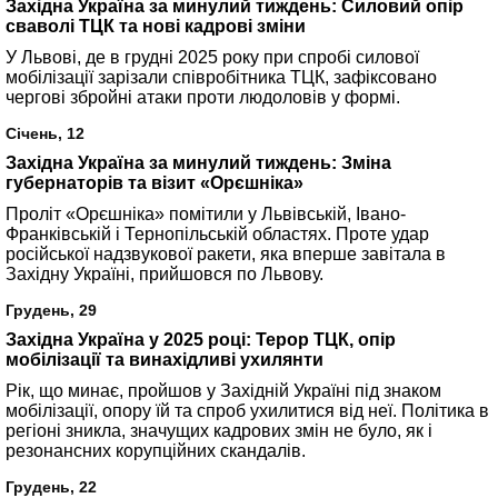
Західна Україна за минулий тиждень: Силовий опір
сваволі ТЦК та нові кадрові зміни
У Львові, де в грудні 2025 року при спробі силової
мобілізації зарізали співробітника ТЦК, зафіксовано
чергові збройні атаки проти людоловів у формі.
Січень, 12
Західна Україна за минулий тиждень: Зміна
губернаторів та візит «Орєшніка»
Проліт «Орєшніка» помітили у Львівській, Івано-
Франківській і Тернопільській областях. Проте удар
російської надзвукової ракети, яка вперше завітала в
Західну Україні, прийшовся по Львову.
Грудень, 29
Західна Україна у 2025 році: Терор ТЦК, опір
мобілізації та винахідливі ухилянти
Рік, що минає, пройшов у Західній Україні під знаком
мобілізації, опору їй та спроб ухилитися від неї. Політика в
регіоні зникла, значущих кадрових змін не було, як і
резонансних корупційних скандалів.
Грудень, 22