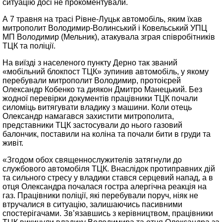
ситуацію досі не прокоментували.
А 7 травня на трасі Рівне-Луцьк автомобіль, яким їхав
митрополит Володимир-Волинський і Ковельський УПЦ
МП Володимир (Мельник), атакувала зграя співробітників
ТЦК та поліції.
На виїзді з населеного пункту Дерно так званий
«мобільний блокпост ТЦК» зупинив автомобіль, у якому
перебували митрополит Володимир, протоієрей
Олександр Кобенко та диякон Дмитро Манецький. Без
жодної перевірки документів працівники ТЦК почали
силоміць витягувати владику з машини. Коли отець
Олександр намагався захистити митрополита,
представники ТЦК застосували до нього газовий
балончик, поставили на коліна та почали бити в груди та
живіт.
«Згодом обох священнослужителів затягнули до
службового автомобіля ТЦК. Внаслідок протиправних дій
та сильного стресу у владики стався серцевий напад, а в
отця Олександра почалася гостра алергічна реакція на
газ. Працівники поліції, які перебували поруч, ніяк не
втручалися в ситуацію, залишаючись пасивними
спостерігачами. Зв’язавшись з керівництвом, працівники