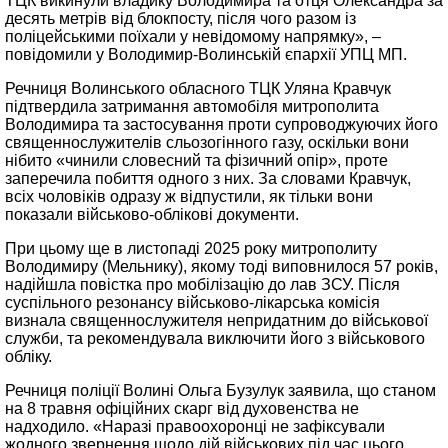
ТЦК викинули владику Володимира та отця Олександра за
десять метрів від блокпосту, після чого разом із
поліцейськими поїхали у невідомому напрямку», –
повідомили у Володимир-Волинській єпархії УПЦ МП.
Речниця Волинського обласного ТЦК Уляна Кравчук
підтвердила затримання автомобіля митрополита
Володимира та застосування проти супроводжуючих його
священнослужителів сльозогінного газу, оскільки вони
нібито «чинили словесний та фізичний опір», проте
заперечила побиття одного з них. За словами Кравчук,
всіх чоловіків одразу ж відпустили, як тільки вони
показали військово-облікові документи.
При цьому ще в листопаді 2025 року митрополиту
Володимиру (Мельнику), якому тоді виповнилося 57 років,
надійшла повістка про мобілізацію до лав ЗСУ. Після
суспільного резонансу військово-лікарська комісія
визнала священнослужителя непридатним до військової
служби, та рекомендувала виключити його з військового
обліку.
Речниця поліції Волині Ольга Бузулук заявила, що станом
на 8 травня офіційних скарг від духовенства не
надходило. «Наразі правоохоронці не зафіксували
жодного звернення щодо дій військових під час цього