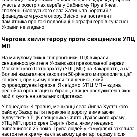
участь в розстрілах євреїв у Бабиному Яру в Києві,
спаленні білоруського села Хатинь та боротьбі з
французьким рухом опору. Звісно, на постаменті
пам’ятника про такі подробиці біографії героїв сучасної
України не згадано.
Чергова хвиля терору проти священиків УПЦ
МП
На минулому тижні співробітники ТЦК викрали
священнослужителя Української православної церкви
Московського Патріархату (УПЦ МП) на Закарпатті, а на
Волині намагалися захопити 58-річного митрополита цієї
конфесії, при цьому побили священика, який
супроводжував ієрарха. Як відомо, УПЦ МП – єдина
релігійна організація в Україні, священнослужителів якої
мобілізують на загальних підставах.
У понеділок, 4 травня, мешканці села Липча Хустського
району Закарпаття перекрили дорогу, вимагаючи
відпустити з ТЦК священика Свято-Духівського храму
УПЦ МП, протоієрея Сергія Ляха, якому недавно
виповнилося 25 років. Група людей у камуфляжі захопила
настоятеля храму на сільському цвинтарі одразу після