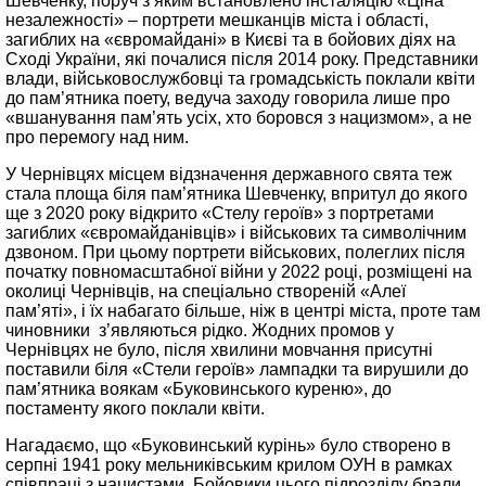
Шевченку, поруч з яким встановлено інсталяцію «Ціна
незалежності» – портрети мешканців міста і області,
загиблих на «євромайдані» в Києві та в бойових діях на
Сході України, які почалися після 2014 року. Представники
влади, військовослужбовці та громадськість поклали квіти
до пам’ятника поету, ведуча заходу говорила лише про
«вшанування пам’ять усіх, хто боровся з нацизмом», а не
про перемогу над ним.
У Чернівцях місцем відзначення державного свята теж
стала площа біля пам’ятника Шевченку, впритул до якого
ще з 2020 року відкрито «Стелу героїв» з портретами
загиблих «євромайданівців» і військових та символічним
дзвоном. При цьому портрети військових, полеглих після
початку повномасштабної війни у 2022 році, розміщені на
околиці Чернівців, на спеціально створеній «Алеї
пам’яті», і їх набагато більше, ніж в центрі міста, проте там
чиновники з’являються рідко. Жодних промов у
Чернівцях не було, після хвилини мовчання присутні
поставили біля «Стели героїв» лампадки та вирушили до
пам’ятника воякам «Буковинського куреню», до
постаменту якого поклали квіти.
Нагадаємо, що «Буковинський курінь» було створено в
серпні 1941 року мельниківським крилом ОУН в рамках
співпраці з нацистами. Бойовики цього підрозділу брали