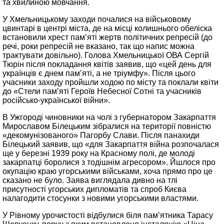
та хвилиною мовчання.
У Хмельницькому заходи почалися на військовому
цвинтарі в центрі міста, де на місці колишнього обеліска
встановили хрест пам’яті жертв політичних репресій (до
речі, роки репресій не вказано, так що напис можна
трактувати довільно). Голова Хмельницької ОВА Сергій
Тюрін після покладання квітів заявив, що «цей день для
українців є днем пам’яті, а не тріумфу». Після цього
учасники заходу пройшли ходою по місту та поклали квіти
до «Стели пам’яті Героїв Небесної Сотні та учасників
російсько-української війни».
В Ужгороді чиновники на чолі з губернатором Закарпаття
Мирославом Білецьким зібралися на території повністю
«декомунізованого» Пагорбу Слави. Після панахиди
Білецький заявив, що «для Закарпаття війна розпочалася
ще у березні 1939 року на Красному полі, де молоді
закарпатці боролися з тодішнім агресором». Йшлося про
окупацію краю угорськими військами, хоча прямо про це
сказано не було. Заява виглядала дивно на тлі
присутності угорських дипломатів та спроб Києва
налагодити стосунки з новими угорськими властями.
У Рівному урочистості відбулися біля пам’ятника Тарасу