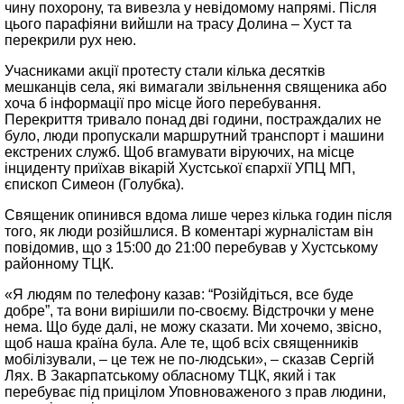
чину похорону, та вивезла у невідомому напрямі. Після
цього парафіяни вийшли на трасу Долина – Хуст та
перекрили рух нею.
Учасниками акції протесту стали кілька десятків
мешканців села, які вимагали звільнення священика або
хоча б інформації про місце його перебування.
Перекриття тривало понад дві години, постраждалих не
було, люди пропускали маршрутний транспорт і машини
екстрених служб. Щоб вгамувати віруючих, на місце
інциденту приїхав вікарій Хустської єпархії УПЦ МП,
єпископ Симеон (Голубка).
Священик опинився вдома лише через кілька годин після
того, як люди розійшлися. В коментарі журналістам він
повідомив, що з 15:00 до 21:00 перебував у Хустському
районному ТЦК.
«Я людям по телефону казав: “Розійдіться, все буде
добре”, та вони вирішили по-своєму. Відстрочки у мене
нема. Що буде далі, не можу сказати. Ми хочемо, звісно,
щоб наша країна була. Але те, щоб всіх священників
мобілізували, – це теж не по-людськи», – сказав Сергій
Лях. В Закарпатському обласному ТЦК, який і так
перебуває під прицілом Уповноваженого з прав людини,