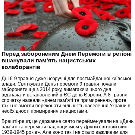
Перед забороненим Днем Перемоги в регіоні
вшанували пам’ять нацистських
колаборантів
Дні 8-9 травня дуже незручні для постмайданної київської
влади. Святкувати День перемоги 9 травня почали
забороняти ще з 2014 року, вимагаючи цього дня
відзначати встановлений в ЄС день Європи. А 8 травня
спочатку назвали «днем пам’яті та примирення», проте
так і не змогли переконати більшість населення України в
необхідності примирення з нацистами.
Врешті-решт, це державне свято перейменували на «День
пам’яті та перемоги над нацизмом у Другій світовій війні
1939-1945 років». Але воно так і не стало важливим для