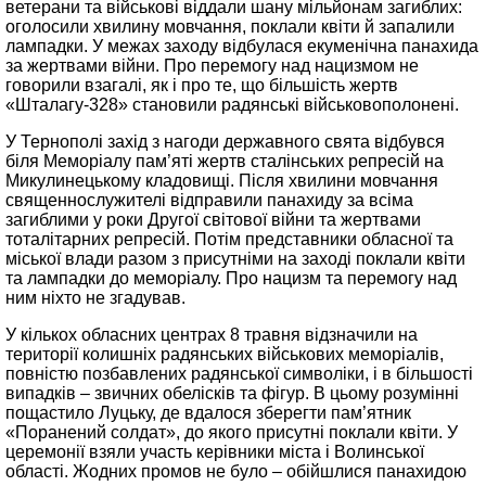
ветерани та військові віддали шану мільйонам загиблих:
оголосили хвилину мовчання, поклали квіти й запалили
лампадки. У межах заходу відбулася екуменічна панахида
за жертвами війни. Про перемогу над нацизмом не
говорили взагалі, як і про те, що більшість жертв
«Шталагу-328» становили радянські військовополонені.
У Тернополі захід з нагоди державного свята відбувся
біля Меморіалу пам’яті жертв сталінських репресій на
Микулинецькому кладовищі. Після хвилини мовчання
священнослужителі відправили панахиду за всіма
загиблими у роки Другої світової війни та жертвами
тоталітарних репресій. Потім представники обласної та
міської влади разом з присутніми на заході поклали квіти
та лампадки до меморіалу. Про нацизм та перемогу над
ним ніхто не згадував.
У кількох обласних центрах 8 травня відзначили на
території колишніх радянських військових меморіалів,
повністю позбавлених радянської символіки, і в більшості
випадків – звичних обелісків та фігур. В цьому розумінні
пощастило Луцьку, де вдалося зберегти пам’ятник
«Поранений солдат», до якого присутні поклали квіти. У
церемонії взяли участь керівники міста і Волинської
області. Жодних промов не було – обійшлися панахидою