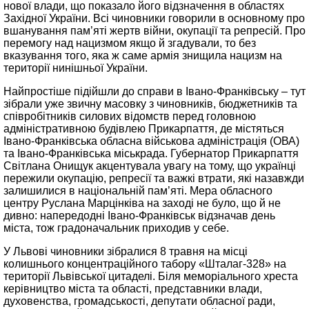
нової влади, що показало його відзначення в областях
Західної України. Всі чиновники говорили в основному про
вшанування пам’яті жертв війни, окупації та репресій. Про
перемогу над нацизмом якщо й згадували, то без
вказування того, яка ж саме армія знищила нацизм на
території нинішньої України.
Найпростіше підійшли до справи в Івано-Франківську – тут
зібрали уже звичну масовку з чиновників, бюджетників та
співробітників силових відомств перед головною
адміністративною будівлею Прикарпаття, де містяться
Івано-Франківська обласна військова адміністрація (ОВА)
та Івано-Франківська міськрада. Губернатор Прикарпаття
Світлана Онищук акцентувала увагу на тому, що українці
пережили окупацію, репресії та важкі втрати, які назавжди
залишилися в національній пам’яті. Мера обласного
центру Руслана Марцінківа на заході не було, що й не
дивно: напередодні Івано-Франківськ відзначав день
міста, тож градоначальник приходив у себе.
У Львові чиновники зібралися 8 травня на місці
колишнього концентраційного табору «Шталаг-328» на
території Львівської цитаделі. Біля меморіального хреста
керівництво міста та області, представники влади,
духовенства, громадськості, депутати обласної ради,