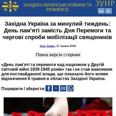
ЗАХІДНО-УКРАЇНСЬКІ НОВИНИ ТА
РЕФЛЕКСІЇ
UA
PL
Західна Україна за минулий тиждень:
День пам’яті замість Дня Перемоги та
чергові спроби мобілізації священиків
Олег Хавич
, 11 травня 2026
Повна версія сторінки
«День пам’яті та перемоги над нацизмом у Другій
світовій війні 1939-1945 років» так і не став важливим
для постмайданної влади, що показало його мляве
відзначення 8 травня в областях Західної України.
Поширити / зберегти: