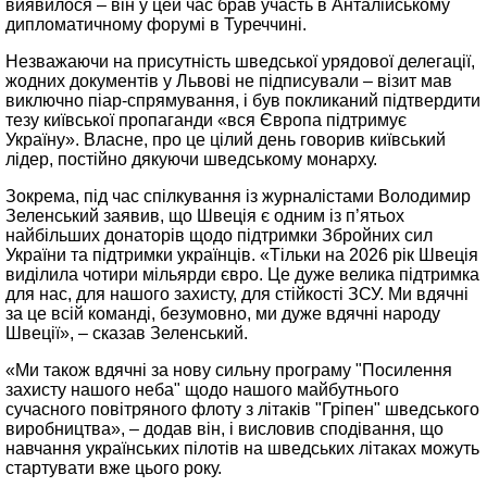
виявилося – він у цей час брав участь в Анталійському
дипломатичному форумі в Туреччині.
Незважаючи на присутність шведської урядової делегації,
жодних документів у Львові не підписували – візит мав
виключно піар-спрямування, і був покликаний підтвердити
тезу київської пропаганди «вся Європа підтримує
Україну». Власне, про це цілий день говорив київський
лідер, постійно дякуючи шведському монарху.
Зокрема, під час спілкування із журналістами Володимир
Зеленський заявив, що Швеція є одним із п’ятьох
найбільших донаторів щодо підтримки Збройних сил
України та підтримки українців. «Тільки на 2026 рік Швеція
виділила чотири мільярди євро. Це дуже велика підтримка
для нас, для нашого захисту, для стійкості ЗСУ. Ми вдячні
за це всій команді, безумовно, ми дуже вдячні народу
Швеції», – сказав Зеленський.
«Ми також вдячні за нову сильну програму "Посилення
захисту нашого неба" щодо нашого майбутнього
сучасного повітряного флоту з літаків "Гріпен" шведського
виробництва», – додав він, і висловив сподівання, що
навчання українських пілотів на шведських літаках можуть
стартувати вже цього року.