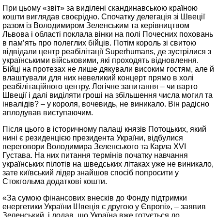
При цьому «звіт» за виділені скандинавською країною
кошти виглядав своєрідно. Спочатку делегація зі Швеції
разом із Володимиром Зеленським та керівництвом
Львова і області поклала вінки на полі Почесних поховань
в пам’ять про полеглих бійців. Потім король зі свитою
відвідали центр реабілітації Superhumans, де зустрілися з
українськими військовими, які проходять відновлення.
Бійці на протезах не лише дякували високим гостям, але й
влаштували для них невеликий концерт прямо в холі
реабілітаційного центру. Логічне запитання – чи варто
Швеції і далі виділяти гроші на збільшення числа могил та
інвалідів? – у короля, вочевидь, не виникало. Він радісно
аплодував виступаючим.
Після цього в історичному палаці князів Потоцьких, який
нині є резиденцією президента України, відбулися
переговори Володимира Зеленського та Карла XVI
Густава. На них питання термінів початку навчання
українських пілотів на шведських літаках уже не виникало,
зате київський лідер знайшов спосіб попросити у
Стокгольма додаткові кошти.
«За сумою фінансових внесків до Фонду підтримки
енергетики України Швеція є другою у Європі», – заявив
Зеленський, і додав, що Україна вже готується до