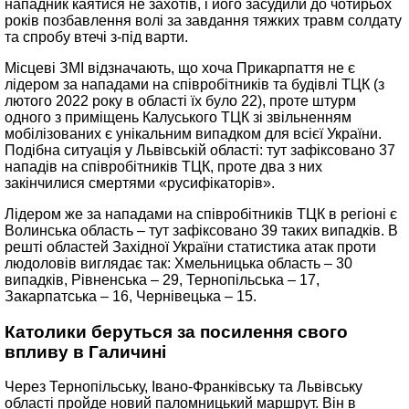
нападник каятися не захотів, і його засудили до чотирьох
років позбавлення волі за завдання тяжких травм солдату
та спробу втечі з-під варти.
Місцеві ЗМІ відзначають, що хоча Прикарпаття не є
лідером за нападами на співробітників та будівлі ТЦК (з
лютого 2022 року в області їх було 22), проте штурм
одного з приміщень Калуського ТЦК зі звільненням
мобілізованих є унікальним випадком для всієї України.
Подібна ситуація у Львівській області: тут зафіксовано 37
нападів на співробітників ТЦК, проте два з них
закінчилися смертями «русифікаторів».
Лідером же за нападами на співробітників ТЦК в регіоні є
Волинська область – тут зафіксовано 39 таких випадків. В
решті областей Західної України статистика атак проти
людоловів виглядає так: Хмельницька область – 30
випадків, Рівненська – 29, Тернопільська – 17,
Закарпатська – 16, Чернівецька – 15.
Католики беруться за посилення свого
впливу в Галичині
Через Тернопільську, Івано-Франківську та Львівську
області пройде новий паломницький маршрут. Він в