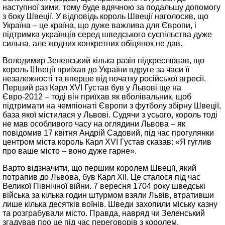
наступної зими, тому буде вдячною за подальшу допомогу
з боку Швеції. У відповідь король Швеції наголосив, що
Україна – це країна, що дуже важлива для Європи, і
підтримка українців серед шведського суспільства дуже
сильна, але жодних конкретних обіцянок не дав.
Володимир Зеленський кілька разів підкреслював, що
король Швеції приїхав до України вдруге за часи її
незалежності та вперше від початку російської агресії.
Перший раз Карл XVI Густав був у Львові ще на
Євро-2012 – тоді він приїхав як вболівальник, щоб
підтримати на чемпіонаті Європи з футболу збірну Швеції,
база якої містилася у Львові. Судячи з усього, король тоді
не мав особливого часу на оглядини Львова – як
повідомив 17 квітня Андрій Садовий, під час прогулянки
центром міста король Карл XVI Густав сказав: «Я гуглив
про ваше місто – воно дуже гарне».
Варто відзначити, що першим королем Швеції, який
потрапив до Львова, був Карл ХІІ. Це сталося під час
Великої Північної війни. 7 вересня 1704 року шведські
війська за кілька годин штурмом взяли Львів, втративши
лише кілька десятків воїнів. Шведи захопили міську казну
та розграбували місто. Правда, навряд чи Зеленський
згадував про це під час переговорів з королем.