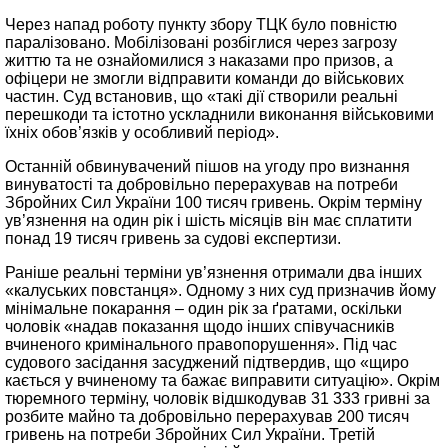
Через напад роботу пункту збору ТЦК було повністю
паралізовано. Мобілізовані розбіглися через загрозу
життю та не ознайомилися з наказами про призов, а
офіцери не змогли відправити команди до військових
частин. Суд встановив, що «такі дії створили реальні
перешкоди та істотно ускладнили виконання військовими
їхніх обов’язків у особливий період».
Останній обвинувачений пішов на угоду про визнання
винуватості та добровільно перерахував на потреби
Збройних Сил України 100 тисяч гривень. Окрім терміну
ув’язнення на один рік і шість місяців він має сплатити
понад 19 тисяч гривень за судові експертизи.
Раніше реальні терміни ув’язнення отримали два інших
«калуських повстанця». Одному з них суд призначив йому
мінімальне покарання – один рік за ґратами, оскільки
чоловік «надав показання щодо інших співучасників
вчиненого кримінального правопорушення». Під час
судового засідання засуджений підтвердив, що «щиро
кається у вчиненому та бажає виправити ситуацію». Окрім
тюремного терміну, чоловік відшкодував 31 333 гривні за
розбите майно та добровільно перерахував 200 тисяч
гривень на потреби Збройних Сил України. Третій