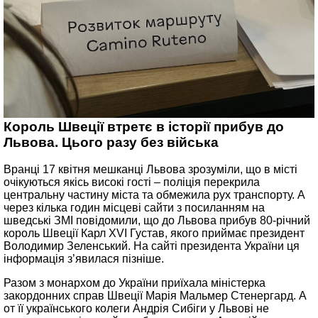
Король Швеції втретє в історії прибув до
Львова. Цього разу без війська
Вранці 17 квітня мешканці Львова зрозуміли, що в місті
очікуються якісь високі гості – поліція перекрила
центральну частину міста та обмежила рух транспорту. А
через кілька годин місцеві сайти з посиланням на
шведські ЗМІ повідомили, що до Львова прибув 80-річний
король Швеції Карл XVI Густав, якого приймає президент
Володимир Зеленський. На сайті президента України ця
інформація з’явилася пізніше.
Разом з монархом до України приїхала міністерка
закордонних справ Швеції Марія Мальмер Стенергард. А
от її українського колеги Андрія Сибіги у Львові не