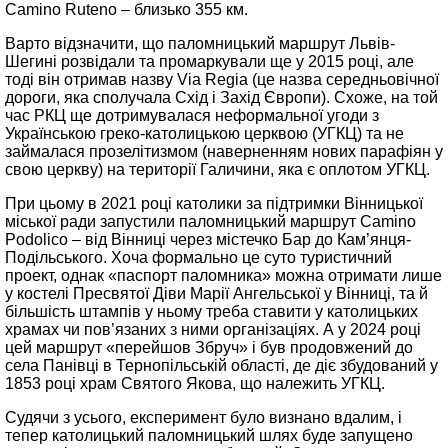
Camino Ruteno – близько 355 км.
Варто відзначити, що паломницький маршрут Львів-
Шегині розвідали та промаркували ще у 2015 році, але
тоді він отримав назву Via Regia (це назва середньовічної
дороги, яка сполучала Схід і Захід Європи). Схоже, на той
час РКЦ ще дотримувалася неформальної угоди з
Українською греко-католицькою церквою (УГКЦ) та не
займалася прозелітизмом (наверненням нових парафіян у
свою церкву) на території Галичини, яка є оплотом УГКЦ.
При цьому в 2021 році католики за підтримки Вінницької
міської ради запустили паломницький маршрут Camino
Podolico – від Вінниці через містечко Бар до Кам’янця-
Подільського. Хоча формально це суто туристичний
проект, однак «паспорт паломника» можна отримати лише
у костелі Пресвятої Діви Марії Ангельської у Вінниці, та й
більшість штампів у ньому треба ставити у католицьких
храмах чи пов’язаних з ними організаціях. А у 2024 році
цей маршрут «перейшов Збруч» і був продовжений до
села Панівці в Тернопільській області, де діє збудований у
1853 році храм Святого Якова, що належить УГКЦ.
Судячи з усього, експеримент було визнано вдалим, і
тепер католицький паломницький шлях буде запущено