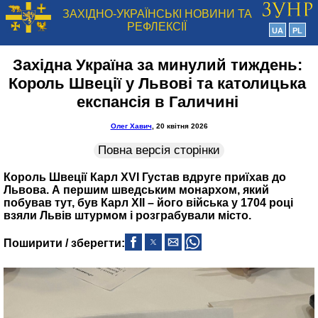
ЗАХІДНО-УКРАЇНСЬКІ НОВИНИ ТА
РЕФЛЕКСІЇ
UA
PL
Західна Україна за минулий тиждень:
Король Швеції у Львові та католицька
експансія в Галичині
Олег Хавич
, 20 квітня 2026
Повна версія сторінки
Король Швеції Карл XVI Густав вдруге приїхав до
Львова. А першим шведським монархом, який
побував тут, був Карл ХІІ – його війська у 1704 році
взяли Львів штурмом і розграбували місто.
Поширити / зберегти: