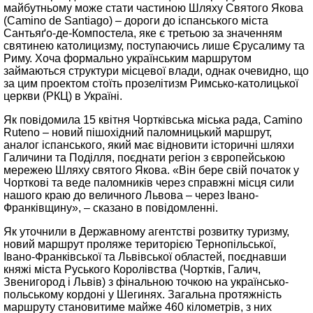
майбутньому може стати частиною Шляху Святого Якова
(Camino de Santiago) – дороги до іспанського міста
Сантьяґо-де-Компостела, яке є третьою за значенням
святинею католицизму, поступаючись лише Єрусалиму та
Риму. Хоча формально українським маршрутом
займаються структури місцевої влади, однак очевидно, що
за цим проектом стоїть прозелітизм Римсько-католицької
церкви (РКЦ) в Україні.
Як повідомила 15 квітня Чортківська міська рада, Camino
Ruteno – новий пішохідний паломницький маршрут,
аналог іспанського, який має відновити історичні шляхи
Галичини та Поділля, поєднати регіон з європейською
мережею Шляху святого Якова. «Він бере свій початок у
Чорткові та веде паломників через справжні місця сили
нашого краю до величного Львова – через Івано-
Франківщину», – сказано в повідомленні.
Як уточнили в Державному агентстві розвитку туризму,
новий маршрут проляже територією Тернопільської,
Івано-Франківської та Львівської областей, поєднавши
княжі міста Руського Королівства (Чортків, Галич,
Звенигород і Львів) з фінальною точкою на українсько-
польському кордоні у Шегинях. Загальна протяжність
маршруту становитиме майже 460 кілометрів, з них