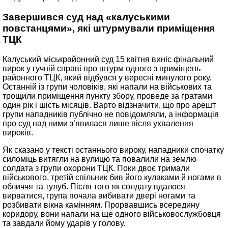
Завершився суд над «калуськими
повстанцями», які штурмували приміщення
ТЦК
Калуський міськрайонний суд 15 квітня виніс фінальний
вирок у гучній справі про штурм одного з приміщень
районного ТЦК, який відбувся у вересні минулого року.
Останній із групи чоловіків, які напали на військових та
трощили приміщення пункту збору, проведе за ґратами
один рік і шість місяців. Варто відзначити, що про арешт
групи нападників публічно не повідомляли, а інформація
про суд над ними з’явилася лише після ухвалення
вироків.
Як сказано у тексті останнього вироку, нападники спочатку
силоміць витягли на вулицю та повалили на землю
солдата з групи охорони ТЦК. Поки двоє тримали
військового, третій спільник бив його кулаками й ногами в
обличчя та тулуб. Після того як солдату вдалося
вирватися, група почала вибивати двері ногами та
розбивати вікна камінням. Прорвавшись всередину
коридору, вони напали на ще одного військовослужбовця
та завдали йому ударів у голову.