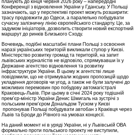
планують до кінця червня 2026 року – напередодні
Конференції з відновлення України у Гданську. У Польщі
зазначають, що у перспективі проект можуть розширити:
трасу продовжити до Одеси, а паралельно побудувати
сучасну залізничну лінію європейського стандарту. Це, за
задумом ініціаторів, дозволить створити новий експортний
маршрут до ринків Близького Сходу.
Вочевидь, подібні масштабні плани Польщі з освоєння
наразі українських територій викликали ступор у Києві.
Міністерство розвитку громад та територій, на запит
львівських журналістів не відповіло, спрямувавши їх у
Державне агентство відновлення та розвитку
інфраструктури України. В цьому ж агентстві лише
повідомили, що не отримували жодних пропозицій щодо
укладення договорів чи угод, а також не були залучені до
можливих перемовин про побудову автомагістралі
Краковець-Львів. При цьому в січні 2024 року тодішній
прем’єр-міністр України Денис Шмигаль на зустрічі з
польським прем’єром Дональдом Туском у Києві
пропонував Польщі побудувати автобан з Краківця через
Львів та Броди до Рівного на умовах концесії.
На даний момент ні в уряді України, ні у Львівській ОВА
формально проти польського проекту не виступили,