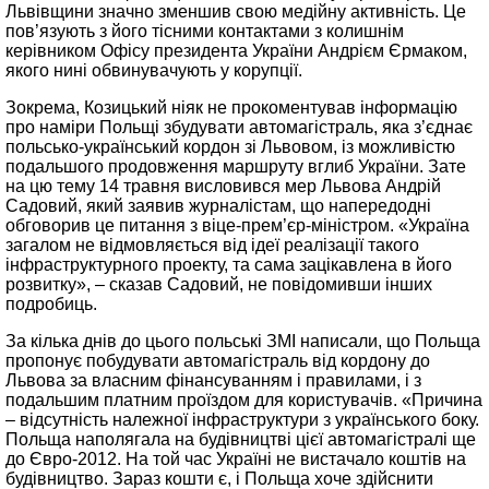
Львівщини значно зменшив свою медійну активність. Це
пов’язують з його тісними контактами з колишнім
керівником Офісу президента України Андрієм Єрмаком,
якого нині обвинувачують у корупції.
Зокрема, Козицький ніяк не прокоментував інформацію
про наміри Польщі збудувати автомагістраль, яка з’єднає
польсько-український кордон зі Львовом, із можливістю
подальшого продовження маршруту вглиб України. Зате
на цю тему 14 травня висловився мер Львова Андрій
Садовий, який заявив журналістам, що напередодні
обговорив це питання з віце-прем’єр-міністром. «Україна
загалом не відмовляється від ідеї реалізації такого
інфраструктурного проекту, та сама зацікавлена в його
розвитку», – сказав Садовий, не повідомивши інших
подробиць.
За кілька днів до цього польські ЗМІ написали, що Польща
пропонує побудувати автомагістраль від кордону до
Львова за власним фінансуванням і правилами, і з
подальшим платним проїздом для користувачів. «Причина
– відсутність належної інфраструктури з українського боку.
Польща наполягала на будівництві цієї автомагістралі ще
до Євро-2012. На той час Україні не вистачало коштів на
будівництво. Зараз кошти є, і Польща хоче здійснити