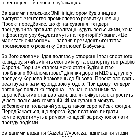
інвестиції», – йшлося в публікаціях.
За даними польських ЗМІ, ініціатором будівництва
виступає Агентство промислового розвитку Польщі.
Проект передбачає, що фінансування, тендерні
процедури та правила реалізації будуть польськими, хоча
інфраструктуру будуватимуть на території України. «Це
має стати символом», – заявив президент Агентства
промислового розвитку Бартломей Бабуська.
За його словами, ідея полягає у створенні транспортного
коридору, який змінить економічну та експортну географію
Європи. Першим етапом може стати будівництво
приблизно 80-кілометрової ділянки дороги М10 від пункту
пропуску Корчова-Краковець до Львова. Проект планують
реалізувати за міжурядовою угодою. При цьому тендери
організує польська сторона – за національними та
європейськими стандартами, що, як очікується, спростить
участь польських компаній. Фінансування можуть
забезпечити польський уряд, а також європейські фонди.
Передбачається, що дорога буде платною: витрати
компенсуватимуть в рамках концесії, за рахунок оплати
проїзду водіями.
За даними видання Gazeta Wyborcza, підписання угоди