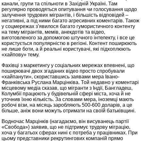
канали, групи та спільноти в Західній Україні. Там
регулярно проводяться опитування чи голосування щодо
залучення трудових мігрантів, і більшість відповідей –
негативні, а під ними багато агресивних коментарів. Також
у соцмережах з’явилося багато гумористичного контенту
на тему мігрантів, мемів, анекдотів та відео,
виготовленого за допомогою штучного інтелекту, і все це
користується популярністю в регіоні. Контент поширюють
не лише боти, а й реальні користувачі, які підхоплюють
«хайпову» тему.
Фахівці з маркетингу у соціальних мережах впевнені, що
поширювачі двох згаданих відео просто спробували
«хайпанути», скориставшись заявами мера Івано-
Франківська Руслана Марцінківа. Той недавно у коментарі
місцевому медіа сказав, що мігранти з Індії, Бангладеш,
Колумбії працюють у будівельній сфері міста, хоча й не
уточнив їхню кількість. За словами мера, іноземці мають
робочі візи, на місяць заробляють 500-600 доларів, а це
більше, аніж вони можуть отримати на своїй батьківщині.
Водночас Марцінків (нагадаємо, він висуванець партії
«Свобода») заявив, що не підтримує трудову міграцію,
хоча у багатьох сферах нині є потреба у працівниках. При
цьому представники рекрутингових компаній прямо