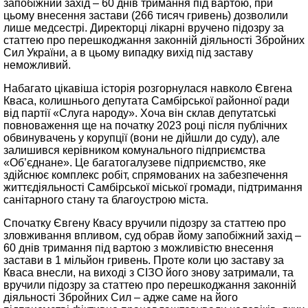
запобіжний захід – 60 днів тримання під вартою, при
цьому внесення застави (266 тисяч гривень) дозволили
лише медсестрі. Директорці лікарні вручено підозру за
статтею про перешкоджання законній діяльності Збройних
Сил України, а в цьому випадку вихід під заставу
неможливий.
Набагато цікавіша історія розгорнулася навколо Євгена
Кваса, колишнього депутата Самбірської районної ради
від партії «Слуга народу». Хоча він склав депутатські
повноваження ще на початку 2023 році після публічних
обвинувачень у корупції (вони не дійшли до суду), але
залишився керівником комунального підприємства
«Об’єднане». Це багатогалузеве підприємство, яке
здійснює комплекс робіт, спрямованих на забезпечення
життєдіяльності Самбірської міської громади, підтримання
санітарного стану та благоустрою міста.
Спочатку Євгену Квасу вручили підозру за статтею про
зловживання впливом, суд обрав йому запобіжний захід –
60 днів тримання під вартою з можливістю внесення
застави в 1 мільйон гривень. Проте коли цю заставу за
Кваса внесли, на виході з СІЗО його знову затримали, та
вручили підозру за статтею про перешкоджання законній
діяльності Збройних Сил – адже саме на його