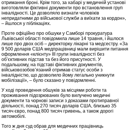
отримання броні. Крім того, за хабарі у медичній установі
виготовляли фіктивні документи про встановлення груп
інвалідності. Це дозволяло визнати чоловіків
непридатними до військової служби а виїхати за кордон»,
– йшлося у піблікаціях.
Проте офіційно про обшуки у Самборі прокуратура
Львівської області повідомила лише 14 травня, і йшлося
лише про двох осіб – директорку лікарні та медсестру. «За
9 500 доларів США медпрацівниці мали вирішити питання
оформлення «клієнту» ІІІ групи інвалідності без
об’єктивних підстав та без його присутності. У
подальшому, на підставі фіктивних документів,
військовозобов’язаний отримав статус особи з
інвалідністю, що дозволило йому легально уникнути
мобілізації», – було сказано у повідомленні.
У ході проведення обшуків за місцями роботи та
проживання підозрюваних було вилучено медичні
документи та чорнові записи з доказами протиправної
діяльності, понад 270 тисяч доларів США, близько 35
тисяч євро, понад 800 тисяч гривень, а також дорогі
автомобілі.
Того ж дня суд обрав для медичних працівниць