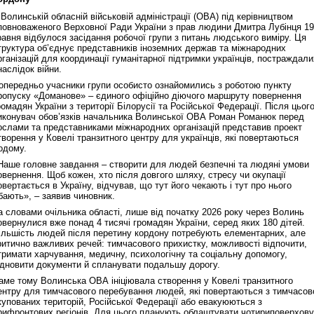
 Волинській обласній військовій адміністрації (ОВА) під керівництвом
повноваженого Верховної Ради України з прав людини Дмитра Лубінця 19
равня відбулося засідання робочої групи з питань людського виміру. Ця
труктура об’єднує представників іноземних держав та міжнародних
рганізацій для координації гуманітарної підтримки українців, постраждали
наслідок війни.
опередньо учасники групи особисто ознайомились з роботою пункту
ропуску «Доманове» – єдиного офіційно діючого маршруту повернення
ромадян України з території Білорусії та Російської Федерації. Після цьог
иконувач обов’язків начальника Волинської ОВА Роман Романюк перед
ослами та представниками міжнародних організацій представив проект
творення у Ковелі транзитного центру для українців, які повертаються
одому.
Наше головне завдання – створити для людей безпечні та людяні умови
овернення. Щоб кожен, хто після довгого шляху, стресу чи окупації
овертається в Україну, відчував, що тут його чекають і тут про нього
бають», – заявив чиновник.
а словами очільника області, лише від початку 2026 року через Волинь
овернулися вже понад 4 тисячі громадян України, серед яких 180 дітей.
ільшість людей після перетину кордону потребують елементарних, але
ритично важливих речей: тимчасового прихистку, можливості відпочити,
тримати харчування, медичну, психологічну та соціальну допомогу,
ідновити документи й спланувати подальшу дорогу.
аме тому Волинська ОВА ініціювала створення у Ковелі транзитного
ентру для тимчасового перебування людей, які повертаються з тимчасов
купованих територій, Російської Федерації або евакуюються з
рифронтових регіонів. Для цього планують облаштувати чотириповерхову