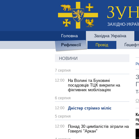
ЗАХІДНО-УКРАЇ
Головна
Західна Україна
Рефлексії
Провід
Ґешефт
НОВИНИ
Р
7 серпня
З
12:00
На Волині та Буковині
П
посадовців ТЦК викрили на
фіктивних мобілізаціях
т
6 серпня
О
12:00
Дністер стрімко міліє
К
5 серпня
п
п
12:00
Понад 30 цимбалістів зіграли на
Говерлі "Аркан"