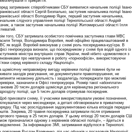
абезпечували її прикриття.
еред затриманих співробітниками СБУ виявилися начальник поліції Івано
ранківської області Сергій Безпалько, заступник начальника поліції Івано
ранківської області Володимир Яцюк, перший заступник начальника,
ачальник слідчого управління поліції Тернопільської області Андрій
качик, а також заступник начальника поліції Житомирської області Ілля
улеватий.
рім того, СБУ затримала особистого помічника заступника глави МВС
асиля Тетері, Володимира Воробея, який офіційно працевлаштований в
ВС як водій. Воробей виконував у схемі роль посередника-кур’єра. В
фісі генпрокурора визнали, що посередником у схемі був водій одного із
аступників міністра внутрішніх справ України, який нібито «домовлявся з
иновниками про невтручання в роботу «порноофісів», використовуючи
в’язки серед керівного складу Нацполіції».
а щомісячну неправомірну вигоду керівники поліції повинні були не
живати заходів реагування, не документувати правопорушення, не
рипиняти незаконну діяльність і заздалегідь попереджати про можливі
еревірки, зазначили в Офісі генпрокурора. Розмір такої «абонплати»
тановив 20 тисяч доларів щомісяця для керівництва регіонального
ідрозділу поліції, ще 5 тисяч доларів отримував посередник.
Щоб приховати схему, її учасники використовували умовні позначення,
пілкувалися через месенджери, а деталі обговорювали в приватному
орядку. Під час розслідування задокументовано кілька епізодів передачі
оштів. Зокрема, 20 травня посередника затримали після отримання
ергового траншу в 25 тисяч доларів. У цьому епізоді 20 тисяч доларів С
акож призначалися одному з керівників обласної поліції», – йдеться в
овідомленні. За інформацією ЗМІ, затримання відбулося в Тернополі.
к повідомив Руслан Кравченко, під час обшуків у посадовців Нацполіції