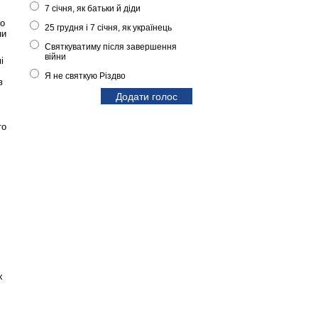
7 січня, як батьки й діди
по
25 грудня і 7 січня, як українець
ни
Святкуватиму після завершення
війни
і
Я не святкую Різдво
в
то
х