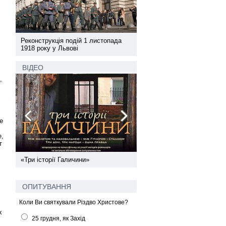
а
Реконструкція подій 1 листопада
Реконструкція подій 1 лис
1918 року у Львові
1918 року у Львові
ВІДЕО
,
е
е,
т
ї
«Три історії Галичини»
Спільний інформпростір За
України
ОПИТУВАННЯ
Коли Ви святкували Різдво Христове?
х
25 грудня, як Захід