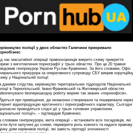
ерівництво поліції у двох областях Галичини прикривало
орнобізнес
ід час масштабної операції правоохоронців викрито схему прикриття
ережі з виготовлення порнографії у трьох областях. Про це 20 травня
овідомив генпрокурор України Руслан Кравченко. За його словами, Офіс
енерального прокурора за оперативного супроводу СБУ викрив корупційн
хему у Національній поліції.
а даними слідства, керівництво територіальних підрозділів Національної
оліції в Тернопільській, Івано-Франківській та Житомирській областях
абезпечувало безперешкодну роботу мережі так званих «порноофісів».
Йдеться про приміщення, де незаконно створювали та поширювали чере
нтернет відеопродукцію еротичного і порнографічного характеру. Сьогодні
дночасно проводяться слідчі дії у трьох головних управліннях
аціональної поліції», – підтвердив Кравченко.
а словами генпрокурора, мета операції – встановити всіх посадовців, які
огли бути залучені до схеми, перевірити роль кожного та надати правову
цінку діям керівників поліції, які замість протидії злочинності