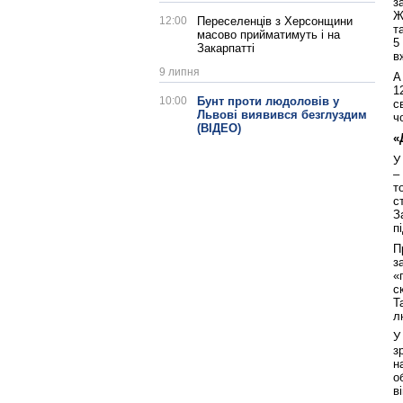
з
Ж
12:00
Переселенців з Херсонщини
т
масово прийматимуть і на
5
Закарпатті
в
9 липня
А
1
10:00
Бунт проти людоловів у
с
Львові виявився безглуздим
ч
(ВІДЕО)
«
У
–
т
с
З
п
П
з
«
с
Т
л
У
з
н
о
в