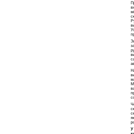
П
в
м
с
Р
в
У
п
З
з
р
в
с
а
Н
в
м
М
в
п
с
Ч
с
с
я
р
У
к