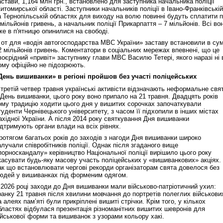
астави, 1,164 млн грн., встановлено для заступника начальника поліції
итомирської області. Заступники начальників поліції в Івано-Франківській
а Тернопільській областях для виходу на волю повинні будуть сплатити 
 мільйонів гривень, а начальник поліції Прикарпаття – 7 мільйонів. Всі во
же в п'ятницю опинилися на свободі.
 от для «водія автогосподарства МВС України» заставу встановили в сум
2 мільйонів гривень. Коментатори в соціальних мережах впевнені, що це
воєрідний «привіт» заступнику глави МВС Василю Тетері, якого наразі ні 
ому офіційно не підозрюють.
День вишиванки» в регіоні пройшов без участі поліцейських
 третій четвер травня українські активісти відзначають неформальне свя
 День вишиванки, цього року воно припало на 21 травня. Двадцять років
ому традицію ходити цього дня у вишитих сорочках започаткували
туденти Чернівецького університету, з часом її підхопили в інших містах
ахідної України. А після 2014 року святкування Дня вишиванки
ідтримують органи влади на всіх рівнях.
ротягом багатьох років до заходів з нагоди Дня вишиванки широко
алучали співробітників поліції. Однак після згаданого вище
порноскандалу» керівництво Національної поліції вирішило цього року
касувати будь-яку масову участь поліцейських у «вишиванкових» акціях.
ак що встановлювати чергові рекорди організаторам свята довелося без
юдей у вишиванках під форменим одягом.
 2026 році заходи до Дня вишиванки мали військово-патріотичний ухил:
ранку 21 травня після хвилини мовчання до портретів полеглих військови
а алеях пам’яті були прикріплені вишиті стрічки. Крім того, у кількох
бластях відбулася презентація різноманітних вишитих шевронів для
ійськової форми та вишиванок з узорами кольору хакі.