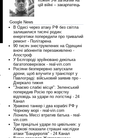
Кожен 5-й загиблий на
цій війні – закарпатець
Google News
В Одесі через атаку РФ без світла
залишилися тисячі родин:
енергетики попередили про тривалий
ремонт - Політарена
90 тисяч знеструмлених на Одещині
вночі абонентів перезаживлено -
Апостроф
У Бєлгороді зруйновано декілька
багатоповерхівок - real-vin.com
Росіяни безперервно запускали
дрони, щоб влучити у транспорт у
у
Павлограді: військовий заявив про -
Дзеркало тижня
"Знаємо слабкі місця": Зеленський
попередив Росію про жорстку
відповідь за удари по логістиці - 24
Канал
з
Уражено танкер і два кораблі РФ у
Чорному морі - real-vin.com
Ліонель Мессі втратив батька - real-
vin.com
Три прицільні удари по цивільних: у
Харкові показали страшні наслідки
атаки "Бандеролів" - 24 Канал