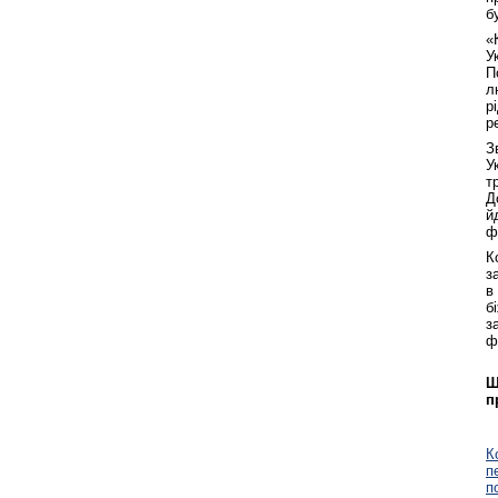
б
«
У
П
л
р
р
З
У
т
Д
й
ф
К
з
в
б
з
ф
Щ
п
К
п
п