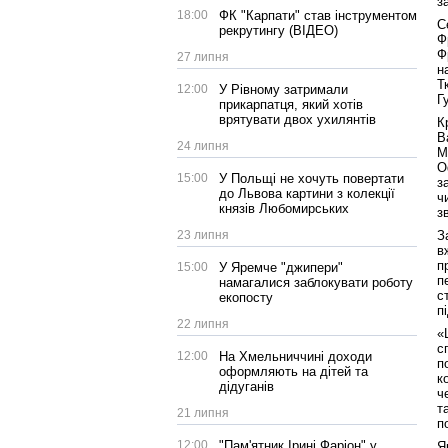
з
18:00
ФК "Карпати" став інструментом
С
рекрутингу (ВІДЕО)
Ф
Ф
27 липня
н
Т
12:00
У Рівному затримали
Г
прикарпатця, який хотів
врятувати двох ухилянтів
К
В
24 липня
М
О
15:00
У Польщі не хочуть повертати
з
до Львова картини з колекції
ч
князів Любомирських
з
23 липня
З
в
п
15:00
У Яремче "джипери"
п
намагалися заблокувати роботу
с
екопосту
п
22 липня
«
с
12:00
На Хмельниччині доходи
п
оформляють на дітей та
к
дідуганів
ч
т
21 липня
п
12:00
"Пам'ятник Ірині Фаріон" у
Я