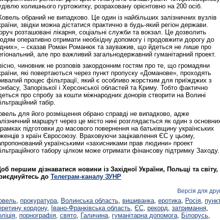
удівлю колишнього гуртожитку, розраховану орієнтовно на 200 осіб.
Ковель обраний не випадково. Це один із найбільших залізничних вузлів
країни, звідки можна дістатися практично в будь-який регіон держави.
оруч розташовані лікарня, соціальні служби та вокзал. Це дозволить
юдям оперативно отримати необхідну допомогу і продовжити дорогу до
ідних», – сказав Роман Романюк та зауважив, що йдеться не лише про
егіональний, але про важливий загальнодержавний гуманітарний проект.
вісно, чиновник не розповів закордонним гостям про те, що громадяни
країни, які повертаються через пункт пропуску «Доманове», проходять
ривалий процес фільтрації, який є особливо жорстким для приїжджих з
онбасу, Запорізької і Херсонської областей та Криму. Тобто фактично
деться про спробу за кошти міжнародних донорів створити на Волині
ільтраційний табір.
овель для його розміщення обрано справді не випадково, адже
алізничний маршрут через це місто нині розглядається як один з основни
 рамках підготовки до масового повернення на батьківщину українських
іженців з країн Євросоюзу. Враховуючи зацікавлення ЄС у цьому,
апропонований українськими «захисниками прав людини» проект
ільтраційного табору цілком може отримати фінансову підтримку Заходу.
об першим дізнаватися новини із Західної України, Польщі та світу,
риєднуйтесь до
Телеграм-каналу ЗУНР
Версія для дру
овель
,
прокуратура
,
Волинська область
,
вишиванка
,
еротика
,
Росія
,
пунк
еретину кордону
,
Івано-Франківська область
,
ЄС
,
рекорд
,
затримання
,
оліція
,
порнографія
,
свято
,
Галичина
,
гуманітарна допомога
,
Білорусь
,