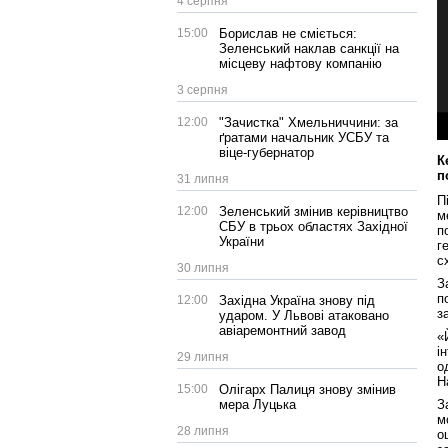
4 серпня
15:00
Борислав не сміється:
Зеленський наклав санкції на
місцеву нафтову компанію
3 серпня
12:00
"Зачистка" Хмельниччини: за
ґратами начальник УСБУ та
віце-губернатор
К
п
31 липня
П
12:00
Зеленський змінив керівництво
м
СБУ в трьох областях Західної
п
України
г
с
30 липня
З
п
12:00
Західна Україна знову під
з
ударом. У Львові атаковано
авіаремонтний завод
«
і
29 липня
о
Н
15:00
Олігарх Палиця знову змінив
мера Луцька
З
м
28 липня
о