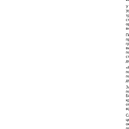
У
У
т
с
о
в
П
п
г
в
п
с
д
«
п
п
д
З
п
Б
к
о
в
С
ц
о
п