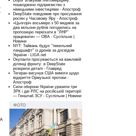
Ворог атакував Житомирщину:
пошкоджено підприємство з
-
німецькими інвестиціями - Апостроф
-
DeepState повідомив про просування
росіян у Часовому Яру - Апостроф
«Цьогоріч восьмеро з 50 медиків за
два мільони рублів погодились на
пропозицію переїхати в "ЛНР"
працювати» — ОВА - Суспільне |
Новини
NYT: Тайвань будує "пекельний
ландшафт" із дронів за досвідом
України - LIGA.net
Окупанти просуваються на важливій
ділянці фронту: в DeepState
розкрили деталі - Главред
Тегеран висунув США вимоги щодо
відкриття Ормузької протоки -
Апостроф
Сили оборони України уразили три
ЗРК і дві РЛС на російській території
— Генштаб ЗСУ - Суспільне | Новини
ФОТО
ША