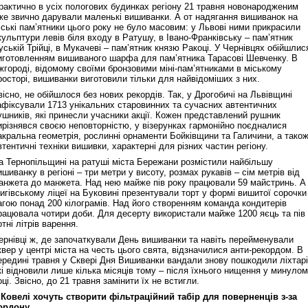
рактично в усіх пологових будинках регіону 21 травня новонародженим
же звично дарували маленькі вишиванки. А от надягання вишиванок на
іські пам’ятники цього року не було масовим: у Львові ними прикрасили
кульптури левів біля входу в Ратушу, в Івано-Франківську – пам’ятник
уській Трійці, в Мукачеві – пам’ятник князю Ракоці. У Чернівцях обійшлис
иготовленням вишиваного шарфа для пам’ятника Тарасові Шевченку. В
жгороді, відомому своїми бронзовими міні-пам’ятниками в міському
росторі, вишиванки виготовили тільки для найвідоміших з них.
вісно, не обійшлося без нових рекордів. Так, у Дрогобичі на Львівщині
афіксували 1713 унікальних старовинних та сучасних автентичних
ушників, які принесли учасники акції. Кожен представлений рушник
ирізнявся своєю неповторністю, у візерунках гармонійно поєдналися
акральна геометрія, рослинні орнаменти Бойківщини та Галичини, а тако
втентичні техніки вишивки, характерні для різних частин регіону.
а Тернопільщині на ратуші міста Бережани розмістили найбільшу
ишиванку в регіоні – три метри у висоту, розмах рукавів – сім метрів від
анжета до манжета. Над нею майже пів року працювали 59 майстринь. А
игівському ліцеї на Буковині презентували торт у формі вишитої сорочки
агою понад 200 кілограмів. Над його створенням команда кондитерів
рацювала чотири доби. Для десерту використали майже 1200 яєць та пів
отні літрів варення.
ернівці ж, де започаткували День вишиванки та навіть перейменували
квер у центрі міста на честь цього свята, відзначилися анти-рекордом. В
ередині травня у Сквері Дня Вишиванки вандали знову пошкодили ліхтарі
кі відновили лише кілька місяців тому – після їхнього нищення у минуло
оці. Звісно, до 21 травня замінити їх не встигли.
 Ковелі хочуть створити фільтраційний табір для поверненців з-за
ордону