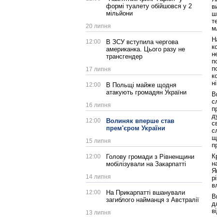
формі туалету обійшовся у 2
в
мільйони
ш
т
20 липня
м
Н
12:00
В ЗСУ вступила чергова
к
американка. Цього разу не
н
трансгендер
п
п
17 липня
к
н
12:00
В Польщі майже щодня
атакують громадян України
В
с
16 липня
п
д
12:00
Волиняк вперше став
с
прем'єром України
с
щ
15 липня
п
К
12:00
Голову громади з Рівненщини
н
мобілізували на Закарпатті
Я
14 липня
р
в
12:00
На Прикарпатті вшанували
В
загиблого найманця з Австралії
д
в
13 липня