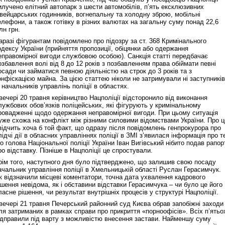
илучено елітний автопарк з шести автомобілів, п’ять ексклюзивних
вейцарських годинників, вогнепальну та холодну зброю, мобільні
елефони, а також готівку в різних валютах на загальну суму понад 22,6
лн грн.
Реконструкція подій 1 листопад
аразі фігурантам повідомлено про підозру за ст. 368 Кримінального
1918 року у Львові
одексу України (прийняття пропозиції, обіцянки або одержання
еправомірної вигоди службовою особою). Санкція статті передбачає
озбавлення волі від 8 до 12 років з позбавленням права обіймати певні
осади чи займатися певною діяльністю на строк до 3 років та з
онфіскацією майна. За цією статтею ніколи не затримували ні заступників
і начальників управлінь поліції в областях.
вечері 20 травня керівництво Нацполіції відсторонило від виконання
лужбових обов’язків поліцейських, які фігурують у кримінальному
ровадженні щодо одержання неправомірної вигоди. При цьому ситуація
уже схожа на конфлікт між різними силовими відомствами України. Про ц
відчить хоча б той факт, що одразу після повідомлень генпрокурора про
лідчі дії в обласних управліннях поліції в ЗМІ з’явилася інформація про т
о голова Національної поліції України Іван Вигівський нібито подав рапор
ро відставку. Пізніше в Нацполіції це спростували.
Спільний інформпростір Західно
рім того, наступного дня було підтверджено, що залишив свою посаду
України
ачальник управління поліції в Хмельницькій області Руслан Герасимчук.
к відзначили місцеві коментатори, точна дата ухвалення кадрового
ішення невідома, як і обставини відставки Герасимчука – чи було це його
ласне рішення, чи результат внутрішніх процесів у структурі Нацполіції.
вечері 21 травня Печерський районний суд Києва обрав запобіжні заходи
ля затриманих в рамках справи про прикриття «порноофісів». Всіх п’ятьо
ідправили під варту з можливістю внесення застави. Найменшу суму