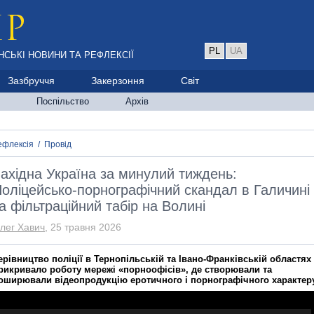
PL
UA
НСЬКІ НОВИНИ ТА РЕФЛЕКСІЇ
Зазбруччя
Закерзоння
Світ
Поспільство
Архів
ефлексія
/
Провід
ахідна Україна за минулий тиждень:
оліцейсько-порнографічний скандал в Галичині
а фільтраційний табір на Волині
лег Хавич
, 25 травня 2026
ерівництво поліції в Тернопільській та Івано-Франківській областях
рикривало роботу мережі «порноофісів», де створювали та
оширювали відеопродукцію еротичного і порнографічного характеру