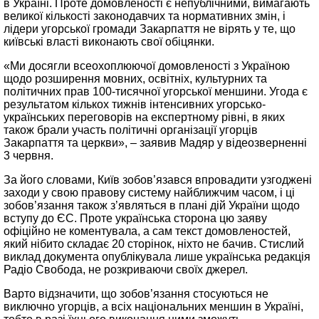
в Україні. Проте домовленості є непублічними, вимагають
великої кількості законодавчих та нормативних змін, і
лідери угорської громади Закарпаття не вірять у те, що
київські власті виконають свої обіцянки.
«Ми досягли всеохоплюючої домовленості з Україною
щодо розширення мовних, освітніх, культурних та
політичних прав 100-тисячної угорської меншини. Угода є
результатом кількох тижнів інтенсивних угорсько-
українських переговорів на експертному рівні, в яких
також брали участь політичні організації угорців
Закарпаття та церкви», – заявив Мадяр у відеозверненні
3 червня.
За його словами, Київ зобов’язався впровадити узгоджені
заходи у свою правову систему найближчим часом, і ці
зобов’язання також з’являться в плані дій України щодо
вступу до ЄС. Проте українська сторона цю заяву
офіційно не коментувала, а сам текст домовленостей,
який нібито складає 20 сторінок, ніхто не бачив. Стислий
виклад документа опублікувала лише українська редакція
Радіо Свобода, не розкриваючи своїх джерел.
Варто відзначити, що зобов’язання стосуються не
виключно угорців, а всіх національних меншин в Україні,