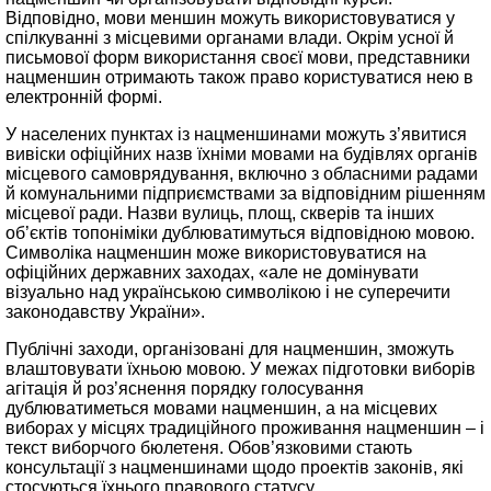
Відповідно, мови меншин можуть використовуватися у
спілкуванні з місцевими органами влади. Окрім усної й
письмової форм використання своєї мови, представники
нацменшин отримають також право користуватися нею в
електронній формі.
У населених пунктах із нацменшинами можуть з’явитися
вивіски офіційних назв їхніми мовами на будівлях органів
місцевого самоврядування, включно з обласними радами
й комунальними підприємствами за відповідним рішенням
місцевої ради. Назви вулиць, площ, скверів та інших
об’єктів топоніміки дублюватимуться відповідною мовою.
Символіка нацменшин може використовуватися на
офіційних державних заходах, «але не домінувати
візуально над українською символікою і не суперечити
законодавству України».
Публічні заходи, організовані для нацменшин, зможуть
влаштовувати їхньою мовою. У межах підготовки виборів
агітація й роз’яснення порядку голосування
дублюватиметься мовами нацменшин, а на місцевих
виборах у місцях традиційного проживання нацменшин – і
текст виборчого бюлетеня. Обов’язковими стають
консультації з нацменшинами щодо проектів законів, які
стосуються їхнього правового статусу.