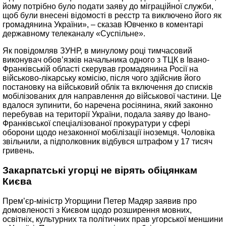
йому потрібно було подати заяву до міграційної служби,
щоб були внесені відомості в реєстр та виключено його як
громадянина України», – сказав Ювченко в коментарі
державному телеканалу «Суспільне».
Як повідомляв ЗУНР, в минулому році тимчасовий
виконувач обов’язків начальника одного з ТЦК в Івано-
Франківській області скерував громадянина Росії на
військово-лікарську комісію, після чого здійснив його
постановку на військовий облік та включення до списків
мобілізованих для направлення до військової частини. Це
вдалося зупинити, бо наречена росіянина, який законно
перебував на території України, подала заяву до Івано-
Франківської спеціалізованої прокуратури у сфері
оборони щодо незаконної мобілізації іноземця. Чоловіка
звільнили, а підполковник відбувся штрафом у 17 тисяч
гривень.
Закарпатські угорці не вірять обіцянкам
Києва
Прем’єр-міністр Угорщини Петер Мадяр заявив про
домовленості з Києвом щодо розширення мовних,
освітніх, культурних та політичних прав угорської меншини