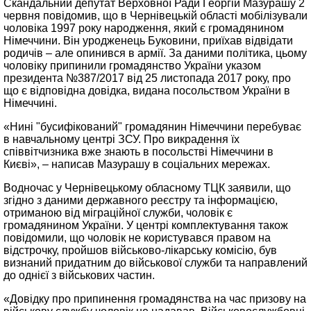
Скандальний депутат Верховної Ради Георгій Мазурашу 2
червня повідомив, що в Чернівецькій області мобілізували
чоловіка 1997 року народження, який є громадянином
Німеччини. Він уродженець Буковини, приїхав відвідати
родичів – але опинився в армії. За даними політика, цьому
чоловіку припинили громадянство України указом
президента №387/2017 від 25 листопада 2017 року, про
що є відповідна довідка, видана посольством України в
Німеччині.
«Нині "бусифікований" громадянин Німеччини перебуває
в навчальному центрі ЗСУ. Про викрадення їх
співвітчизника вже знають в посольстві Німеччини в
Києві», – написав Мазурашу в соціальних мережах.
Водночас у Чернівецькому обласному ТЦК заявили, що
згідно з даними державного реєстру та інформацією,
отриманою від міграційної служби, чоловік є
громадянином України. У центрі комплектування також
повідомили, що чоловік не користувався правом на
відстрочку, пройшов військово-лікарську комісію, був
визнаний придатним до військової служби та направлений
до однієї з військових частин.
«Довідку про припинення громадянства на час призову на