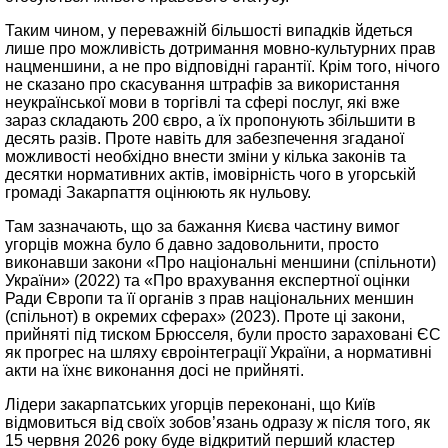
Таким чином, у переважній більшості випадків йдеться
лише про можливість дотримання мовно-культурних прав
нацменшини, а не про відповідні гарантії. Крім того, нічого
не сказано про скасування штрафів за використання
неукраїнської мови в торгівлі та сфері послуг, які вже
зараз складають 200 євро, а їх пропонують збільшити в
десять разів. Проте навіть для забезпечення згаданої
можливості необхідно внести зміни у кілька законів та
десятки нормативних актів, імовірність чого в угорській
громаді Закарпаття оцінюють як нульову.
Там зазначають, що за бажання Києва частину вимог
угорців можна було б давно задовольнити, просто
виконавши закони «Про національні меншини (спільноти)
України» (2022) та «Про врахування експертної оцінки
Ради Європи та її органів з прав національних меншин
(спільнот) в окремих сферах» (2023). Проте ці закони,
прийняті під тиском Брюсселя, були просто зараховані ЄС
як прогрес на шляху євроінтеграції України, а нормативні
акти на їхнє виконання досі не прийняті.
Лідери закарпатських угорців переконані, що Київ
відмовиться від своїх зобов’язань одразу ж після того, як
15 червня 2026 року буде відкритий перший кластер