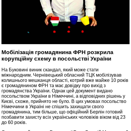
Мобілізація громадянина ФРН розкрила
корупційну схему в посольстві України
На Буковині виник скандал, який може стати
міжнародним. Чернівецький обласний ТЦК мобілізував
колишнього мешканця області, котрий вже майже 10 років
є громадянином ФРН та має довідку про вихід з
громадянства України. Однак цей документ видано
посольством України в Німеччині, а відповідних рішень у
Києві, схоже, прийнято не було. В цих умовах посольство
Німеччини в Україні не спішить захищати свого
громадянина, тим більше, що офіційний Берлін готовий
позбавити захисту всіх українських чоловіків віком від 23
до 60 років.