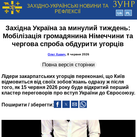
ЗАХІДНО-УКРАЇНСЬКІ НОВИНИ ТА
РЕФЛЕКСІЇ
UA
PL
Західна Україна за минулий тиждень:
Мобілізація громадянина Німеччини та
чергова спроба обдурити угорців
Олег Хавич
, 8 червня 2026
Повна версія сторінки
Лідери закарпатських угорців переконані, що Київ
відмовиться від своїх зобов’язань одразу ж після
того, як 15 червня 2026 року буде відкритий перший
кластер переговорів про вступ України до Євросоюзу.
Поширити / зберегти: