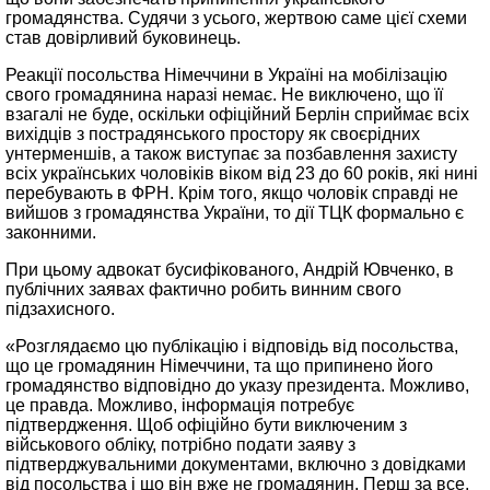
громадянства. Судячи з усього, жертвою саме цієї схеми
став довірливий буковинець.
Реакції посольства Німеччини в Україні на мобілізацію
свого громадянина наразі немає. Не виключено, що її
взагалі не буде, оскільки офіційний Берлін сприймає всіх
вихідців з пострадянського простору як своєрідних
унтерменшів, а також виступає за позбавлення захисту
всіх українських чоловіків віком від 23 до 60 років, які нині
перебувають в ФРН. Крім того, якщо чоловік справді не
вийшов з громадянства України, то дії ТЦК формально є
законними.
При цьому адвокат бусифікованого, Андрій Ювченко, в
публічних заявах фактично робить винним свого
підзахисного.
«Розглядаємо цю публікацію і відповідь від посольства,
що це громадянин Німеччини, та що припинено його
громадянство відповідно до указу президента. Можливо,
це правда. Можливо, інформація потребує
підтвердження. Щоб офіційно бути виключеним з
військового обліку, потрібно подати заяву з
підтверджувальними документами, включно з довідками
від посольства і що він вже не громадянин. Перш за все,