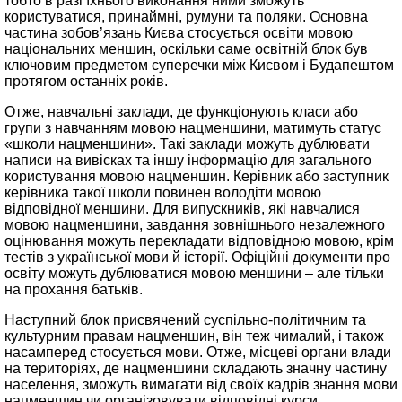
тобто в разі їхнього виконання ними зможуть
користуватися, принаймні, румуни та поляки. Основна
частина зобов’язань Києва стосується освіти мовою
національних меншин, оскільки саме освітній блок був
ключовим предметом суперечки між Києвом і Будапештом
протягом останніх років.
Отже, навчальні заклади, де функціонують класи або
групи з навчанням мовою нацменшини, матимуть статус
«школи нацменшини». Такі заклади можуть дублювати
написи на вивісках та іншу інформацію для загального
користування мовою нацменшин. Керівник або заступник
керівника такої школи повинен володіти мовою
відповідної меншини. Для випускників, які навчалися
мовою нацменшини, завдання зовнішнього незалежного
оцінювання можуть перекладати відповідною мовою, крім
тестів з української мови й історії. Офіційні документи про
освіту можуть дублюватися мовою меншини – але тільки
на прохання батьків.
Наступний блок присвячений суспільно-політичним та
культурним правам нацменшин, він теж чималий, і також
насамперед стосується мови. Отже, місцеві органи влади
на територіях, де нацменшини складають значну частину
населення, зможуть вимагати від своїх кадрів знання мови
нацменшин чи організовувати відповідні курси.