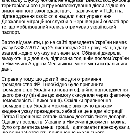
військову службу чоловік не надавав. Військовослужбовці
територіального центру комплектування діяли згідно до
вимог чинного законодавства», – зазначили у ТЦК, і на
підтвердження своїх слів надали лист управління
Державної міграційної служби в Чернівецькій області про
те, що мобілізований колись отримував український
паспорт.
Варто відзначити, що на сайті президента України немає
указу №387/2017 від 25 листопада 2017 року. На цю дату
взагалі жодного указу не значиться. Обізнані джерела
вказують, що довідка, підписана тодішнім послом України
в Німеччині Андрієм Мельником, може містити фальшиві
дані.
Справа у тому, що довгий час для отримання
громадянства ФРН необхідно було припинити
громадянство України та подати офіційне підтвердження
цього факту (пізніше цю вимогу скасували через фактичну
неможливість її виконання). Оскільки припинення
громадянства України можливе виключно шляхом
видання указу президента, хабарі за це в адміністрації
Петра Порошенка сягали кількох десятків тисяч доларів.
Однак у посольстві України в Німеччині документ можна
було отримати за менші гроші, і дипломати переконували,
що вони забезпечать припинення українського