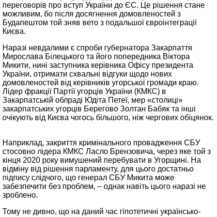
переговорів про вступ України до ЄС. Це рішення стане
можливим, бо після досягнення домовленостей з
Будапештом той зняв вето з подальшої євроінтеграції
Києва.
Наразі невдалими є спроби губернатора Закарпаття
Мирослава Білецького та його попередника Віктора
Микити, нині заступника керівника Офісу президента
України, отримати схвальні відгуки щодо нових
домовленостей від керівників угорської громади краю.
Лідер фракції Партії угорців України (КМКС) в
Закарпатській облраді Юдіта Петеї, мер «столиці»
закарпатських угорців Берегово Золтан Бабяк та інші
очікують від Києва чогось більшого, ніж чергових обіцянок.
Наприклад, закриття кримінального провадження СБУ
стосовно лідера КМКС Ласло Брензовича, через яке той з
кінця 2020 року вимушений перебувати в Угорщині. На
відміну від рішення парламенту, для цього достатньо
підпису слідчого, що генерал СБУ Микита може
забезпечити без проблем, – однак навіть цього наразі не
зроблено.
Тому не дивно, що на даний час гіпотетичні українсько-