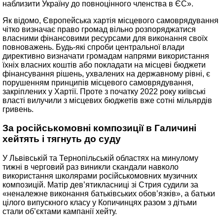
наблизити Україну до повноцінного членства в ЄС».
Як відомо, Європейська хартія місцевого самоврядування
чітко визначає право громад вільно розпоряджатися
власними фінансовими ресурсами для виконання своїх
повноважень. Будь-які спроби центральної влади
директивно визначати громадам напрями використання
їхніх власних коштів або покладати на місцеві бюджети
фінансування рішень, ухвалених на державному рівні, є
порушенням принципів місцевого самоврядування,
закріплених у Хартії. Проте з початку 2022 року київські
власті вилучили з місцевих бюджетів вже сотні мільярдів
гривень.
За російськомовні композиції в Галичині
хейтять і тягнуть до суду
У Львівській та Тернопільській областях на минулому
тижні в черговий раз виникли скандали навколо
використання школярами російськомовних музичних
композицій. Матір дев’ятикласниці зі Стрия судили за
«неналежне виконання батьківських обов’язків», а батьки
цілого випускного класу у Копичинцях разом з дітьми
стали об’єктами кампанії хейту.