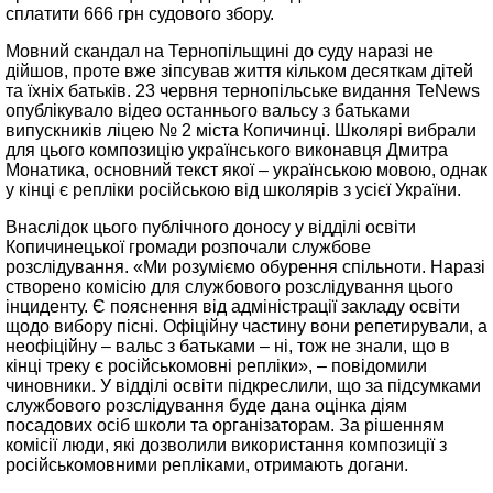
сплатити 666 грн судового збору.
Мовний скандал на Тернопільщині до суду наразі не
дійшов, проте вже зіпсував життя кільком десяткам дітей
та їхніх батьків. 23 червня тернопільське видання TeNews
опублікувало відео останнього вальсу з батьками
випускників ліцею № 2 міста Копичинці. Школярі вибрали
для цього композицію українського виконавця Дмитра
Монатика, основний текст якої – українською мовою, однак
у кінці є репліки російською від школярів з усієї України.
Внаслідок цього публічного доносу у відділі освіти
Копичинецької громади розпочали службове
розслідування. «Ми розуміємо обурення спільноти. Наразі
створено комісію для службового розслідування цього
інциденту. Є пояснення від адміністрації закладу освіти
щодо вибору пісні. Офіційну частину вони репетирували, а
неофіційну – вальс з батьками – ні, тож не знали, що в
кінці треку є російськомовні репліки», – повідомили
чиновники. У відділі освіти підкреслили, що за підсумками
службового розслідування буде дана оцінка діям
посадових осіб школи та організаторам. За рішенням
комісії люди, які дозволили використання композиції з
російськомовними репліками, отримають догани.