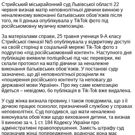
Стрийський міськрайонний суд Львівської області 22
червня визнав матір неповнолітньої дівчини винною у
неналежному виконанні батьківських обов’язків після
того, як її донька опублікувала у TikTok фото під
російськомовну музичну композицію.
За матеріалами справи, 25 травня учениця 9-А класу
Стрийської гімназії №5 опублікувала у відкритому доступі
на своїй сторінці в соціальній мережі Tik-Tok фото з
подругою «під російськомовний контент». Наступного дня
публікацію виявили поліцейські під час перевірки, які
склали протокол на матір дівчини за неналежне
виконання батьківських обов’язків. У постанові суду
зазначено, що дії неповнолітньої розцінили як
«поширення російського контенту та неповагу до
державної мови України». Про яку саме композицію
йдеться – невідомо, бо публікація в Tik-Tok вже видалена.
У суді жінка визнала провину, і також повідомила, що з її
дочкою працює психолог, призначений службою у справах
неповнолітніх. Суд погодився, що мати неналежно
виконувала обов’язки щодо виховання дитини, та визнав
її винною за ч. 1 ст. 184 Кодексу України про
адміністративні правопорушення. Замість штрафу суд
призначив жінці попередження, водночас вона має