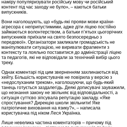
наміру популяризувати російську мову чи російський
контент під час заходу не було», – каються батьки
випускників.
Вони наголошують, що «будь-які прояви мови країни-
агресора є неприпустимими, адже діти ліцею постійно
займаються волонтерством, а батьки п’ятьох цьогорічних
випускників приїхали на свято безпосередньо з
передової». Організатори закликали громадськість не
маніпулювати ситуацією, не виривати фрагменти з
контексту та лояльно поставитися до адміністрації ліцею
та педагогів, які не відповідали за технічний вибір цього
треку.
Однак коментарі під цим зверненням захлинаються від
хейту. Більшість користувачів не повірила у версію з
«недослуханим треком», наголошуючи, що будь-який
танець готується заздалегідь. Деякі дописувачі зауважили,
що незнання закону не звільняє від відповідальності, а
ситуація суттєво зіпсувала репутацію закладу. «Яке
спростування? Дирекцію школи звільнити! Яке
патріотичне виховання на язику?», – написала
користувачка під ніком Леся Українка.
Лише невелика частина коментаторів – причому під