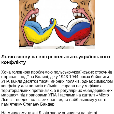
Львів знову на вістрі польсько-українського
конфлікту
Хоча головною проблемою польсько-українських стосунків
є криваві події на Волині, де у 1943-1944 роках бойовики
УПА вбили десятки тисяч мирних поляків, однак символом
конфлікту для поляків є Львів. І справа не у міфічних
територіальних претензіях, а в регулярних «бандерівських
маршах» під прапорами УПА і гаслами на кшталт «Місто
Львів – не для польських панів», та найбільшому у світі
пам’ятнику Степану Бандері.
На минулому тижні Львів знову опинився на вістрі