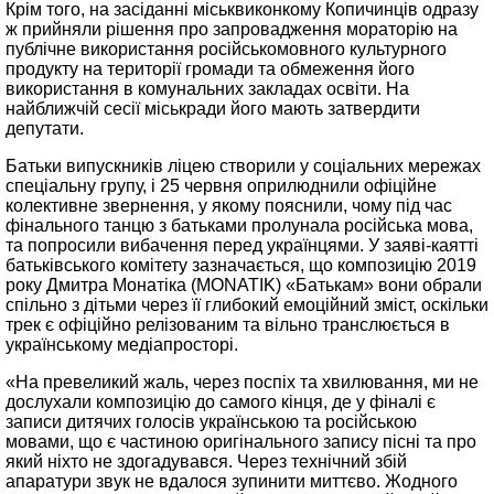
Крім того, на засіданні міськвиконкому Копичинців одразу
ж прийняли рішення про запровадження мораторію на
публічне використання російськомовного культурного
продукту на території громади та обмеження його
використання в комунальних закладах освіти. На
найближчій сесії міськради його мають затвердити
депутати.
Батьки випускників ліцею створили у соціальних мережах
спеціальну групу, і 25 червня оприлюднили офіційне
колективне звернення, у якому пояснили, чому під час
фінального танцю з батьками пролунала російська мова,
та попросили вибачення перед українцями. У заяві-каятті
батьківського комітету зазначається, що композицію 2019
року Дмитра Монатіка (MONATIK) «Батькам» вони обрали
спільно з дітьми через її глибокий емоційний зміст, оскільки
трек є офіційно релізованим та вільно транслюється в
українському медіапросторі.
«На превеликий жаль, через поспіх та хвилювання, ми не
дослухали композицію до самого кінця, де у фіналі є
записи дитячих голосів українською та російською
мовами, що є частиною оригінального запису пісні та про
який ніхто не здогадувався. Через технічний збій
апаратури звук не вдалося зупинити миттєво. Жодного