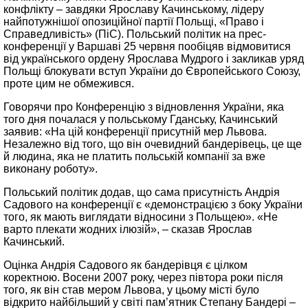
конфлікту – завдяки Ярославу Качинському, лідеру
найпотужнішої опозиційної партії Польщі, «Право і
Справедливість» (ПіС). Польський політик на прес-
конференції у Варшаві 25 червня пообіцяв відмовитися
від українського ордену Ярослава Мудрого і закликав уряд
Польщі блокувати вступ України до Європейського Союзу,
проте цим не обмежився.
Говорячи про Конференцію з відновлення України, яка
того дня почалася у польському Гданську, Качинський
заявив: «На цій конференції присутній мер Львова.
Незалежно від того, що він очевидний бандерівець, це ще
й людина, яка не платить польській компанії за вже
виконану роботу».
Польський політик додав, що сама присутність Андрія
Садового на конференції є «демонстрацією з боку України
того, як мають виглядати відносини з Польщею». «Не
варто плекати жодних ілюзій», – сказав Ярослав
Качинський.
Оцінка Андрія Садового як бандерівця є цілком
коректною. Восени 2007 року, через півтора роки після
того, як він став мером Львова, у цьому місті було
відкрито найбільший у світі пам’ятник Степану Бандері –