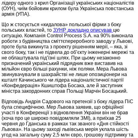
лідеру одного з крил Організації українських націоналістів
(ОУН), чиїм бойовим крилом була Українська повстанська
армія (УПА).
Що ж стосується «кидалова» польської фірми з боку
польських властей, то
ЗУНР докладно описував
цю
ситуацію. Компанія Control Process S.A. на 90% виконала
роботи з будівництва сміттєпереробного заводу у Львові,
проте була викинута з проекту рішенням мерії, – яка, зі
свого боку, так і не підвела до об’єкту інженерні мережі та
не облаштувала під’їзні шлях. При цьому незаконно
призначений український підрядник вже виставив на
мільйон євро більші рахунки, ніж поляки. Мера Львова
звинувачували в шахрайстві не лише опозиціонери на
кшталт Качинського чи лідера націоналістичної партії
«Конфедерація» Кшиштофа Босака, але й заступник
міністра закордонних справ Польщі Марчін Босацький.
Відповідь Андрія Садового на претензії з боку лідера ПіС
була специфічною. Мер Львова заявив, що офіційної
участі в Конференції з відновлення України він не брав
(хоча про це широко повідомляли ЗМІ), а приїхав 25
червня до Гданська в рамках так званого «Дня стійкості
Львова». На цьому заході львівська мерія уклала шість
угод на загальну суму 2,5 млн євро, грошову підтримку та