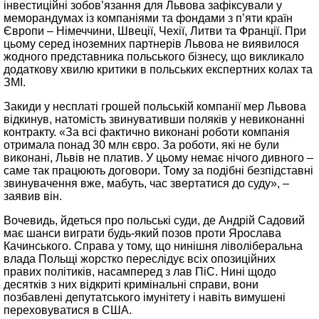
інвестиційні зобов’язання для Львова зафіксували у
меморандумах із компаніями та фондами з п’яти країн
Європи – Німеччини, Швеції, Чехії, Литви та Франції. При
цьому серед іноземних партнерів Львова не виявилося
жодного представника польського бізнесу, що викликало
додаткову хвилю критики в польських експертних колах та
ЗМІ.
Закиди у несплаті грошей польській компанії мер Львова
відкинув, натомість звинувативши поляків у невиконанні
контракту. «За всі фактично виконані роботи компанія
отримала понад 30 млн євро. За роботи, які не були
виконані, Львів не платив. У цьому немає нічого дивного –
саме так працюють договори. Тому за подібні безпідставні
звинувачення вже, мабуть, час звертатися до суду», –
заявив він.
Вочевидь, йдеться про польські суди, де Андрій Садовий
має шанси виграти будь-який позов проти Ярослава
Качинського. Справа у тому, що нинішня ліволіберальна
влада Польщі жорстко переслідує всіх опозиційних
правих політиків, насамперед з лав ПіС. Нині щодо
десятків з них відкриті кримінальні справи, вони
позбавлені депутатського імунітету і навіть вимушені
переховуватися в США.