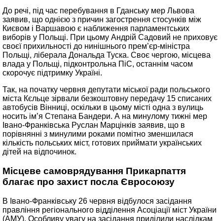
До речі, під час перебування в Гданську мер Львова
заявив, що однією з причин загострення стосунків між
Києвом і Варшавою є наближення парламентських
виборів у Польщі. При цьому Андрій Садовий не приховує
своєї прихильності до нинішнього прем’єр-міністра
Польщі, ліберала Дональда Туска. Своє чергою, місцева
влада у Польщі, підконтрольна ПіС, останнім часом
скорочує підтримку Україні.
Так, на початку червня депутати міської ради польського
міста Кєльце зірвали безкоштовну передачу 15 списаних
автобусів Вінниці, оскільки в цьому місті одна з вулиць
носить ім’я Степана Бандери. А на минулому тижні мер
Івано-Франківська Руслан Марцінків заявив, що в
порівнянні з минулими роками помітно зменшилася
кількість польських міст, готових приймати українських
дітей на відпочинок.
Місцеве самоврядування Прикарпаття
благає про захист посла Євросоюзу
В Івано-Франківську 26 червня відбулося засідання
правління регіонального відділення Асоціації міст України
(АМУ). Особливу увагу на засідання приділили наслідкам