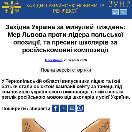
ЗАХІДНО-УКРАЇНСЬКІ НОВИНИ ТА
РЕФЛЕКСІЇ
UA
PL
Західна Україна за минулий тиждень:
Мер Львова проти лідера польської
опозиції, та пресинг школярів за
російськомовні композиції
Олег Хавич
, 29 червня 2026
Повна версія сторінки
У Тернопільській області випускники ліцею та їхні
батьки стали об’єктом кампанії хейту за танець під
композицію українського виконавця, в якій є кілька
реплік російською мовою від школярів з усієї України.
Поширити / зберегти: