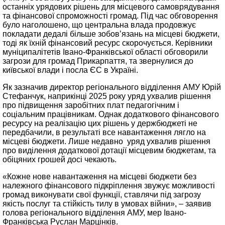
останніх урядових рішень для місцевого самоврядування
та фінансової спроможності громад. Під час обговорення
було наголошено, що центральна влада продовжує
покладати дедалі більше зобов’язань на місцеві бюджети,
тоді як їхній фінансовий ресурс скорочується. Керівники
муніципалітетів Івано-Франківської області обговорили
загрози для громад Прикарпаття, та звернулися до
київської влади і посла ЄС в Україні.
Як зазначив директор регіонального відділення АМУ Юрій
Стефанчук, наприкінці 2025 року уряд ухвалив рішення
про підвищення заробітних плат педагогічним і
соціальним працівникам. Однак додаткового фінансового
ресурсу на реалізацію цих рішень у держбюджеті не
передбачили, в результаті все навантаження лягло на
місцеві бюджети. Лише недавно уряд ухвалив рішення
про виділення додаткової дотації місцевим бюджетам, та
обіцяних грошей досі чекають.
«Кожне нове навантаження на місцеві бюджети без
належного фінансового підкріплення звужує можливості
громад виконувати свої функції, ставлячи під загрозу
якість послуг та стійкість тилу в умовах війни», – заявив
голова регіонального відділення АМУ, мер Івано-
Франківська Руслан Марцінків.