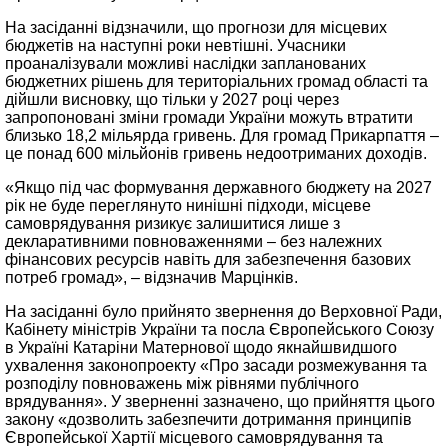
На засіданні відзначили, що прогнози для місцевих
бюджетів на наступні роки невтішні. Учасники
проаналізували можливі наслідки запланованих
бюджетних рішень для територіальних громад області та
дійшли висновку, що тільки у 2027 році через
запропоновані зміни громади України можуть втратити
близько 18,2 мільярда гривень. Для громад Прикарпаття –
це понад 600 мільйонів гривень недоотриманих доходів.
«Якщо під час формування державного бюджету на 2027
рік не буде переглянуто нинішні підходи, місцеве
самоврядування ризикує залишитися лише з
декларативними повноваженнями – без належних
фінансових ресурсів навіть для забезпечення базових
потреб громад», – відзначив Марцінків.
На засіданні було прийнято звернення до Верховної Ради,
Кабінету міністрів України та посла Європейського Союзу
в Україні Катаріни Матернової щодо якнайшвидшого
ухвалення законопроекту «Про засади розмежування та
розподілу повноважень між рівнями публічного
врядування». У зверненні зазначено, що прийняття цього
закону «дозволить забезпечити дотримання принципів
Європейської Хартії місцевого самоврядування та