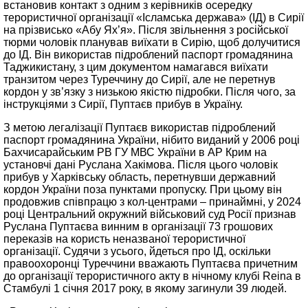
встановив контакт з одним з керівників осередку
терористичної організації «Ісламська держава» (ІД) в Сирії
на прізвисько «Абу Ях’я». Після звільнення з російської
тюрми чоловік планував виїхати в Сирію, щоб долучитися
до ІД. Він використав підроблений паспорт громадянина
Таджикистану, з цим документом намагався виїхати
транзитом через Туреччину до Сирії, але не перетнув
кордон у зв’язку з низькою якістю підробки. Після чого, за
інструкціями з Сирії, Пуптаєв прибув в Україну.
З метою легалізації Пуптаєв використав підроблений
паспорт громадянина України, нібито виданий у 2006 році
Бахчисарайським РВ ГУ МВС України в АР Крим на
установчі дані Руслана Хакімова. Після цього чоловік
прибув у Харківську область, перетнувши державний
кордон України поза пунктами пропуску. При цьому він
продовжив співпрацю з кол-центрами – принаймні, у 2024
році Центральний окружний військовий суд Росії признав
Руслана Пуптаєва винним в організації 73 грошових
переказів на користь неназваної терористичної
організації. Судячи з усього, йдеться про ІД, оскільки
правоохоронці Туреччини вважають Пуптаєва причетним
до організації терористичного акту в нічному клубі Reina в
Стамбулі 1 січня 2017 року, в якому загинули 39 людей.