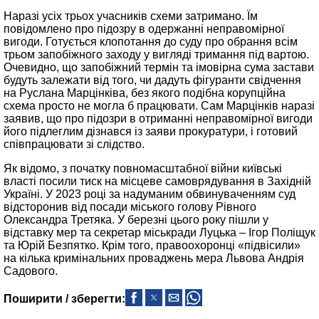
Наразі усіх трьох учасників схеми затримано. Їм
повідомлено про підозру в одержанні неправомірної
вигоди. Готується клопотання до суду про обрання всім
трьом запобіжного заходу у вигляді тримання під вартою.
Очевидно, що запобіжний термін та імовірна сума застави
будуть залежати від того, чи дадуть фігуранти свідчення
на Руслана Марцінківа, без якого подібна корупційна
схема просто не могла б працювати. Сам Марцінків наразі
заявив, що про підозри в отриманні неправомірної вигоди
його підлеглим дізнався із заяви прокуратури, і готовий
співпрацювати зі слідство.
Як відомо, з початку повномасштабної війни київські
власті посили тиск на місцеве самоврядування в Західній
Україні. У 2023 році за надуманим обвинуваченням суд
відсторонив від посади міського голову Рівного
Олександра Третяка. У березні цього року пішли у
відставку мер та секретар міськради Луцька – Ігор Поліщук
та Юрій Безпятко. Крім того, правоохоронці «підвісили»
на кілька кримінальних проваджень мера Львова Андрія
Садового.
Поширити / зберегти: