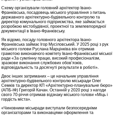
Схему організували головний архітектор Івано-
Франківська, посадовець міського управління з питань
державного архітектурно-будівельного контролю та
директор комунального підприємства, яке займається
розробкою містобудівної, проектної та землевпорядної
документації в Івано-Франківську.
Як відомо, посаду головного архітектора Івано-
Франківська займає Ігор Мусіловський. У 2025 році з рук
міського голови Руслана Марцінківа він отримав
грамотою виконавчого комітету Івано-Франківської міської
ради «За сумлінну працю, високий професіоналізм,
зразкове виконання службових обов’язків,
відповідальність та досягнуті результати в роботі».
Двоє інших затриманих – це начальник управління
архітектурно-будівельного контролю міськради Олег
Семків та директор КП «Архітектурно-планувальне бюро»
(АПБ-ІФ) Григорій Качан. Останній у 2020 році з нагоди
свого 70-річчя отримав відзнаку міського голови «Міць і
гордість міста».
«Чиновники міськради виступали безпосередніми
організаторами та виконавцями оформлення та