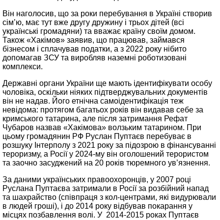
Він наголосив, що за роки перебування в Україні створив
сім’ю, має тут вже другу дружину і трьох дітей (всі
українські громадяни) та вважає країну своїм домом.
Також «Хакімов» заявив, що працював, займався
бізнесом і сплачував податки, а з 2022 року нібито
допомагав ЗСУ та виробляв наземні роботизовані
комплекси.
Державні органи України ще мають ідентифікувати особу
чоловіка, оскільки ніяких підтверджувальних документів
він не надав. Його етнічна самоідентифікація теж
невідома: протягом багатьох років він видавав себе за
кримського татарина, але після затримання Рефат
Чубаров назвав «Хакімова» волзьким татарином. При
цьому громадянин РФ Руслан Пуптаєв перебуває в
розшуку Інтерполу з 2021 року за підозрою в фінансуванні
тероризму, а Росії у 2024-му він оголошений терористом
та заочно засуджений на 20 років тюремного ув’язнення.
За даними українських правоохоронців, у 2007 році
Руслана Пуптаєва затримали в Росії за розбійний напад
та шахрайство (співпраця з кол-центрами, які видурювали
в людей гроші), і до 2014 року відбував покарання у
місцях позбавлення волі. У 2014-2015 роках Пуптаєв