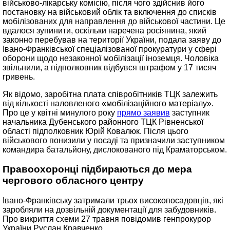
військово-лікарську комісію, після чого здійснив його
постановку на військовий облік та включення до списків
мобілізованих для направлення до військової частини. Це
вдалося зупинити, оскільки наречена росіянина, який
законно перебував на території України, подала заяву до
Івано-Франківської спеціалізованої прокуратури у сфері
оборони щодо незаконної мобілізації іноземця. Чоловіка
звільнили, а підполковник відбувся штрафом у 17 тисяч
гривень.
Як відомо, заробітна плата співробітників ТЦК залежить
від кількості наловленого «мобілізаційного матеріалу».
Про це у квітні минулого року
прямо заявив
заступник
начальника Дубенського районного ТЦК Рівненської
області підполковник Юрій Ковалюк. Після цього
військового понизили у посаді та призначили заступником
командира батальйону, дислокованого під Краматорськом.
Правоохоронці підбираються до мера
чергового обласного центру
Івано-Франківську затримали трьох високопосадовців, які
заробляли на дозвільній документації для забудовників.
Про викриття схеми 27 травня повідомив генпрокурор
України Руслан Кравченко.