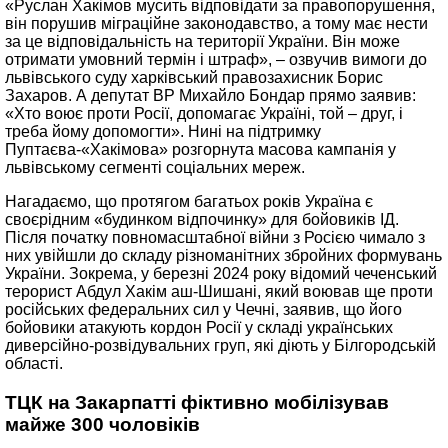
«Руслан Хакімов мусить відповідати за правопорушення,
він порушив міграційне законодавство, а тому має нести
за це відповідальність на території України. Він може
отримати умовний термін і штраф», – озвучив вимоги до
львівського суду харківський правозахисник Борис
Захаров. А депутат ВР Михайло Бондар прямо заявив:
«Хто воює проти Росії, допомагає Україні, той – друг, і
треба йому допомогти». Нині на підтримку
Пуптаєва-«Хакімова» розгорнута масова кампанія у
львівському сегменті соціальних мереж.
Нагадаємо, що протягом багатьох років Україна є
своєрідним «будинком відпочинку» для бойовиків ІД.
Після початку повномасштабної війни з Росією чимало з
них увійшли до складу різноманітних збройних формувань
України. Зокрема, у березні 2024 року відомий чеченський
терорист Абдул Хакім аш-Шишані, який воював ще проти
російських федеральних сил у Чечні, заявив, що його
бойовики атакують кордон Росії у складі українських
диверсійно-розвідувальних груп, які діють у Білгородській
області.
ТЦК на Закарпатті фіктивно мобілізував
майже 300 чоловіків