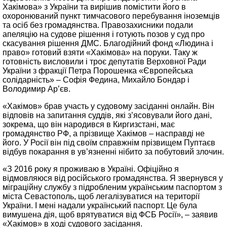
Хакімова» з України та вирішив помістити його в
охоронюваний пункт тимчасового перебування іноземців
та осіб без громадянства. Правозахисники подали
апеляцію на судове рішення і готують позов у суд про
скасування рішення ДМС. Благодійний фонд «Людина і
право» готовий взяти «Хакімова» на поруки. Таку ж
готовність висловили і троє депутатів Верховної Ради
України з фракції Петра Порошенка «Європейська
солідарність» – Софія Федина, Михайло Бондар і
Володимир Ар’єв.
«Хакімов» брав участь у судовому засіданні онлайн. Він
відповів на запитання суддів, які з’ясовували його дані,
зокрема, що він народився в Киргизстані, має
громадянство РФ, а прізвище Хакімов – насправді не
його. У Росії він під своїм справжнім прізвищем Пуптаєв
відбув покарання в ув’язненні нібито за побутовий злочин.
«З 2016 року я проживаю в Україні. Офіційно я
відмовляюся від російського громадянства. Я звернувся у
міграційну службу з підробленим українським паспортом з
міста Севастополь, щоб легалізуватися на території
України. І мені надали український паспорт. Це була
вимушена дія, щоб врятуватися від ФСБ Росії», ‒ заявив
«Хакімов» в ході судового засідання.