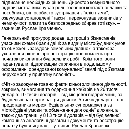
підписання необхідних рішень. Директор комунального
підприємства виконував роль головної контактної ланки та
пособника, він особисто зустрічався з "клієнтами",
озвучував установлені "такси", переконував заявників у
неминучості плати та безпосередньо збирав готівку», –
зазначив Руслан Кравченко.
Генеральний прокурор додав, що гроші з бізнесменів
учасники схеми брали двічі: за видачу містобудівних умов
та обмежень забудови земельних ділянок, а також за
ухвалення рішень про реєстрацію повідомлень про
початок виконання будівельних робіт. Крім того, вони
гарантували підприємцям сприяння в подальшому
оформленні орендованої комунальної землі під об'єктами
нерухомості у приватну власність.
«Чітко задокументовано факти їхньої злочинної діяльності,
зокрема, вимагання та одержання хабарів на 26 тисяч
доларів: 10 тисяч доларів – від місцевої підприємниці за
будівельні паспорти на три ділянки, 5 тисяч доларів – від
представника мережі будівельних супермаркетів за
містобудівні умови та обмеження для однієї ділянки, а
також два транші у 8 і 3 тисячі доларів – від будівельної
компанії за аналогічні дозвільні документи та реєстрацію
початку будівництва», – уточнив Руслан Кравченко.