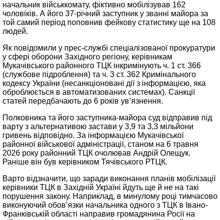
начальник військкомату, фіктивно мобілізував 162
чоловіків. А його 37-річний заступник у званні майора за
той самий період поповнив фейкову статистику ще на 108
людей.
Як повідомили у прес-службі спеціалізованої прокуратури
у сфері оборони Західного регіону, керівникам
Мукачівського районного ТЦК інкримінують ч. 1 ст. 366
(службове підроблення) та ч. 3 ст. 362 Кримінального
кодексу України (несанкціоновані дії з інформацією, яка
оброблюється в автоматизованих системах). Санкції
статей передбачають до 6 років ув’язнення.
Полковника та його заступника-майора суд відправив під
варту з альтернативою застави у 3,9 та 3,3 мільйони
гривень відповідно. За інформацією Мукачівської
районної військової адміністрації, станом на 6 травня
2026 року районний ТЦК очолював Андрій Олещук.
Раніше він був керівником Тячівського РТЦК.
Варто відзначити, що заради виконання планів мобілізації
керівники ТЦК в Західній Україні йдуть ще й не на такі
порушення закону. Наприклад, в минулому році тимчасово
виконуючий обов’язки начальника одного з ТЦК в Івано-
Франківській області направив громадянина Росії на