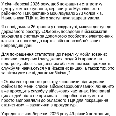
У січні-березні 2026 року, щоб покращити статистику
центру комплектування, керівництво Мукачівського
районного ТЦК фіктивно мобілізувало 273 чоловіків.
Начальника ТЦК та його заступника заарештували.
Як повідомили 26 травня у прокуратурі, маючи доступ до
державного реєстру «Оберіг», посадовці військкоматів
заходили в систему за допомогою особистих електронних
ключів та вносили до карток військовозобов’язаних
неправдиві дані.
Для покращення статистики до переліку мобілізованих
вносили померлих і засуджених, людей із правом на
відстрочку або зі спеціальним обліком, які вже проходять
службу чи навчаються у військових вишах, а також тих, хто
за віком уже не підлягає мобілізації.
«Окрім електронного реєстру, чиновники підписували
фейкові поіменні списки військовозобов’язаних, які нібито
вже проходять службу у військових частинах. Насправді
цих людей ніхто не призивав – підроблені документи
просто відправляли до обласного ТЦК для покращення
статистики», – зазначили в прокуратурі.
Упродовж січня-березня 2026 року 49-річний полковник,