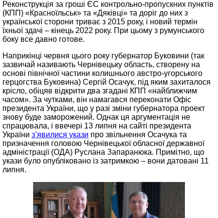
Реконструкція за гроші ЄС контрольно-пропускних пунктів
(КПП) «Красноїльськ» та «Дяківці» та доріг до них з
української сторони триває з 2015 року, і новий термін
їхньої здачі – кінець 2022 року. При цьому з румунського
боку все давно готове.
Наприкінці червня цього року губернатор Буковини (так
зазвичай називають Чернівецьку область, створену на
основі північної частини колишнього австро-угорського
герцогства Буковина) Сергій Осачук, під яким захиталося
крісло, обіцяв відкрити два згадані КПП «найближчим
часом». За чутками, він намагався переконати Офіс
президента України, що у разі зміни губернатора проект
знову буде заморожений. Однак ця аргументація не
спрацювала, і ввечері 13 липня на сайті президента
України
з’явилися укази
про звільнення Осачука та
призначення головою Чернівецької обласної державної
адміністрації (ОДА) Руслана Запаранюка. Примітно, що
укази було опубліковано із затримкою – вони датовані 11
липня.