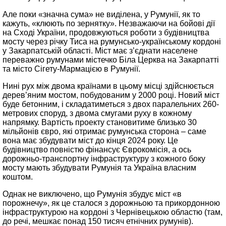
Але поки «значна сума» не виділена, у Румунії, як то
кажуть, «клюють по зернятку». Незважаючи на бойові дії
на Сході України, продовжуються роботи з будівництва
мосту через річку Тиса на румунсько-українському кордоні
у Закарпатській області. Міст має з’єднати населене
переважно румунами містечко Біла Церква на Закарпатті
та місто Сігету-Мармацією в Румунії.
Нині рух між двома країнами в цьому місці здійснюється
дерев’яним мостом, побудованим у 2000 році. Новий міст
буде бетонним, і складатиметься з двох паралельних 260-
метрових споруд, з двома смугами руху в кожному
напрямку. Вартість проекту становитиме близько 30
мільйонів євро, які отримає румунська сторона – саме
вона має збудувати міст до кінця 2024 року. Це
будівництво повністю фінансує Єврокомісія, а ось
дорожньо-транспортну інфраструктуру з кожного боку
мосту мають збудувати Румунія та Україна власним
коштом.
Однак не виключено, що Румунія збудує міст «в
порожнечу», як це сталося з дорожньою та прикордонною
інфраструктурою на кордоні з Чернівецькою областю (там,
до речі, мешкає понад 150 тисяч етнічних румунів).