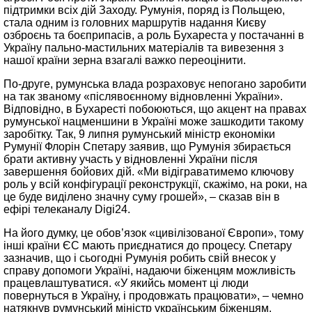
підтримки всіх дій Заходу. Румунія, поряд із Польщею,
стала одним із головних маршрутів надання Києву
озброєнь та боєприпасів, а роль Бухареста у постачанні в
Україну пально-мастильних матеріалів та вивезення з
нашої країни зерна взагалі важко переоцінити.
По-друге, румунська влада розраховує непогано заробити
на так званому «післявоєнному відновленні України».
Відповідно, в Бухаресті побоюються, що акцент на правах
румунської нацменшини в Україні може зашкодити такому
заробітку. Так, 9 липня румунський міністр економіки
Румунії Флорін Спетару заявив, що Румунія збирається
брати активну участь у відновленні України після
завершення бойових дій. «Ми відіграватимемо ключову
роль у всій конфігурації реконструкції, скажімо, на роки, на
це буде виділено значну суму грошей», – сказав він в
ефірі телеканалу Digi24.
На його думку, це обов’язок «цивілізованої Європи», тому
інші країни ЄС мають приєднатися до процесу. Спетару
зазначив, що і сьогодні Румунія робить свій внесок у
справу допомоги Україні, надаючи біженцям можливість
працевлаштуватися. «У якийсь момент ці люди
повернуться в Україну, і продовжать працювати», – чемно
натякнув румунський міністр українським біженцям.