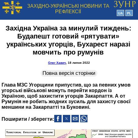
ЗАХІДНО-УКРАЇНСЬКІ НОВИНИ ТА
РЕФЛЕКСІЇ
UA
PL
Західна Україна за минулий тиждень:
Будапешт готовий «рятувати»
українських угорців, Бухарест наразі
мовчить про румунів
Олег Хавич
, 18 липня 2022
Повна версія сторінки
Глава МЗС Угорщини припустив, що за певних умов
угорські військові можуть перейти кордон із
Україною, щоб захистити угорців Закарпаття. А от
Румунія не робить жодних зусиль для захисту своєї
меншини на Закарпатті та Буковині.
Поширити / зберегти: