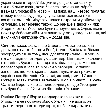
український інтерес? Залучити до цього конфлікту
якнайбільше країн, хоча б через постачання зброї», –
вважає угорський міністр. «Навпаки, наш інтерес полягає
в тому, щоб за будь-яку ціну залишитися поза цим
конфліктом, і мінімізувати шанси потрапити у військову
ситуацію. Безперечно також, що раніше відносини між
Угорщиною та Україною були напруженими. Однак після
початку бойових дій ми залишили у минулому питання, які
викликали напруженість», – додав він.
Сійярто також сказав, що Європа вже запровадила
достатньо санкцій проти Росії, і тепер Захід має більше
зосередитися на тому, щоб досягти припинення вогню
якнайшвидше, і згодом укласти мир. Він також висловив
готовність Будапешта надати майданчик для мирних
переговорів Києва та Москви в Угорщині, а також
запевнив, що його країна продовжуватиме приймати
українських біженців. Справді, як повідомив 17 липня
Оскар Шестак, голова загальних зборів області Саболч-
Сатмар-Берег, лише за попередній день до Угорщини
прибуло більше 12 тисяч біженців з України.
Раніше Петер Сійярто неодноразово заявляв, що
Угорщина не постачає зброю Україні і не дозволяє її
транзит через свою територію, щоб не наражати на