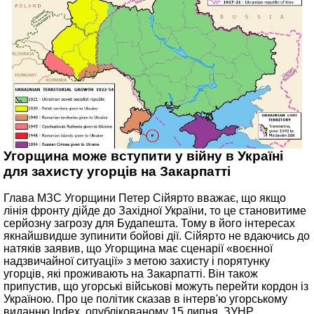
Угорщина може вступити у війну в Україні
для захисту угорців на Закарпатті
Глава МЗС Угорщини Петер Сійярто вважає, що якщо
лінія фронту дійде до Західної України, то це становитиме
серйозну загрозу для Будапешта. Тому в його інтересах
якнайшвидше зупинити бойові дії. Сійярто не вдаючись до
натяків заявив, що Угорщина має сценарії «воєнної
надзвичайної ситуації» з метою захисту і порятунку
угорців, які проживають на Закарпатті. Він також
припустив, що угорські військові можуть перейти кордон із
Україною. Про це політик сказав в інтерв'ю угорському
виданню Index, опублікованому 15 липня. ЗУНР