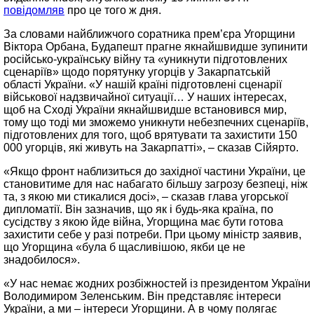
повідомляв
про це того ж дня.
За словами найближчого соратника прем’єра Угорщини
Віктора Орбана, Будапешт прагне якнайшвидше зупинити
російсько-українську війну та «уникнути підготовлених
сценаріїв» щодо порятунку угорців у Закарпатській
області України. «У нашій країні підготовлені сценарії
військової надзвичайної ситуації… У наших інтересах,
щоб на Сході України якнайшвидше встановився мир,
тому що тоді ми зможемо уникнути небезпечних сценаріїв,
підготовлених для того, щоб врятувати та захистити 150
000 угорців, які живуть на Закарпатті», – сказав Сійярто.
«Якщо фронт наблизиться до західної частини України, це
становитиме для нас набагато більшу загрозу безпеці, ніж
та, з якою ми стикалися досі», – сказав глава угорської
дипломатії. Він зазначив, що як і будь-яка країна, по
сусідству з якою йде війна, Угорщина має бути готова
захистити себе у разі потреби. При цьому міністр заявив,
що Угорщина «була б щасливішою, якби це не
знадобилося».
«У нас немає жодних розбіжностей із президентом України
Володимиром Зеленським. Він представляє інтереси
України, а ми – інтереси Угорщини. А в чому полягає