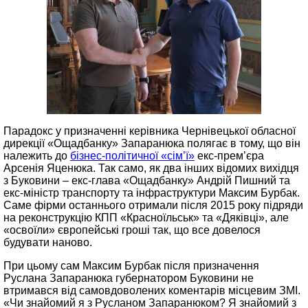
Парадокс у призначенні керівника Чернівецької обласної
дирекції «Ощадбанку» Запаранюка полягає в тому, що він
належить до
бізнес-політичної «сім’ї»
екс-прем’єра
Арсенія Яценюка. Так само, як два інших відомих вихідця
з Буковини – екс-глава «Ощадбанку» Андрій Пишний та
екс-міністр транспорту та інфраструктури Максим Бурбак.
Саме фірми останнього отримали після 2015 року підряди
на реконструкцію КПП «Красноїльськ» та «Дяківці», але
«освоїли» європейські гроші так, що все довелося
будувати наново.
При цьому сам Максим Бурбак після призначення
Руслана Запаранюка губернатором Буковини не
втримався від самовдоволених коментарів місцевим ЗМІ.
«Чи знайомий я з Русланом Запаранюком? Я знайомий з