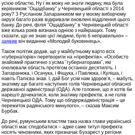
усією областю. Ну і як можу не знати людину, яка була
керівником "Ощадбанку" у Чернівецькій області з 2014
року? З Русланом Запаранюком ми у моєму виборчому
окрузі багато разів відкривали оновлені відділення цього
банку. До речі, філія "Ощадбанку" в Чернівецькій області
вже кілька років визнана однією з найкращих. Тому
сказати, що не знаю цієї людини, було б неправильно» –
заявив
він виданню «Молодий буковинець».
Також політик додав, що у майбутньому варто всіх
«губернаторів» перетворити на «префектів». «Особисто
знайомий практично з усіма "губернаторами", які
очолювали область протягом останніх десятиліть. І
Запаранюка, і Осачука, і Фіщука, і Павлюка, і Куліша, і
навіть Папієва знав. І, дай Бог усім нам здоров'я, – мабуть,
знатиму ще багато наступних голів Чернівецької обласної
державної адміністрації (ОДА). Але головне, що я хотів би
нарешті дочекатися, коли знатиму префектів, а не голів
Чернівецької ОДА. Тому що облдержадміністрація – це
пережиток радянського минулого», – сказав Максим
Бурбак.
До речі, румунським властям така назва глави української
області має сподобатися – адже саме титул префекта
носять чиновники, яких призначає Бухарест у регіони