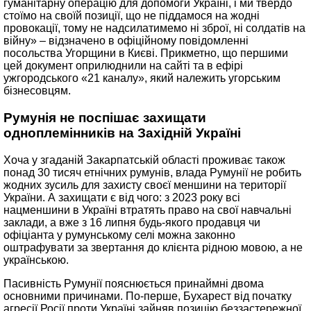
гуманітарну операцію для допомоги Україні, і ми твердо
стоїмо на своїй позиції, що не піддамося на жодні
провокації, тому не надсилатимемо ні зброї, ні солдатів на
війну» – відзначено в офіційному повідомленні
посольства Угорщини в Києві. Прикметно, що першими
цей документ оприлюднили на сайті та в ефірі
ужгородського «21 каналу», який належить угорським
бізнесовцям.
Румунія не поспішає захищати
одноплемінників на Західній Україні
Хоча у згаданій Закарпатській області проживає також
понад 30 тисяч етнічних румунів, влада Румунії не робить
жодних зусиль для захисту своєї меншини на території
України. А захищати є від чого: з 2023 року всі
нацменшини в Україні втратять право на свої навчальні
заклади, а вже з 16 липня будь-якого продавця чи
офіціанта у румунському селі можна законно
оштрафувати за звертання до клієнта рідною мовою, а не
українською.
Пасивність Румунії пояснюється принаймні двома
основними причинами. По-перше, Бухарест від початку
агресії Росії проти Україні зайняв позицію беззастережної