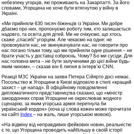
небезпеку угорців, які проживають на Закарпатті. За його
словами, Угорщина не хоче бути втягнутою у війну в
Україні.
«Ми прийняли 630 тисяч біженців із України. Ми добре
дбаємо про них, пропонуємо роботу тим, хто залишається
надовго, та освіта для дітей. Ми не очікуємо, що хтось
скаже „спасибі” угорцям. Але чекаємо на одне: не
провокувати нас, не звинувачувати нас, не говорити про
нас погано тільки тому, що ми прийняли одне рішення – не
брати участь у доставці озброєнь. Чому? Бо ми сусіди. Для
нас головна мета – не бути залученими до цієї війни будь-
яким чином», – сказав він 6 липня в інтерв’ю CNN.
Реакції МЗС України на заяви Петера Сійярто досі немає.
Посольство ж Угорщини в Києві відповіло в стилі «кращий
захист – це напад». В офіційному повідомленні
дипломатичного представництва сказано, що «міністр
закордонних справ Угорщини не окреслював жодного
сценарію, за яким угорська армія перетнула би
український кордон» (хоча ці слова кожен може прочитати
на сайті
Index
– на жаль, лише угорською мовою).
«На відміну від неправдивих фейкових новин, реальністю
є те, що Угорщина проводить найбільшу в своїй історії