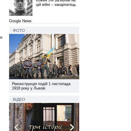
Кожен 5-й загиблий на
цій війні – закарпатець
Google News
ФОТО
ях
а
Реконструкція подій 1 листопада
Реконструкція подій 1 лис
1918 року у Львові
1918 року у Львові
ВІДЕО