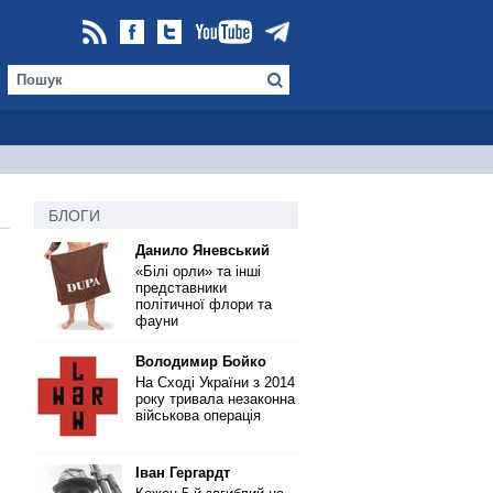
БЛОГИ
Данило Яневський
«Білі орли» та інші
представники
політичної флори та
фауни
Володимир Бойко
На Сході України з 2014
року тривала незаконна
військова операція
Іван Гергардт