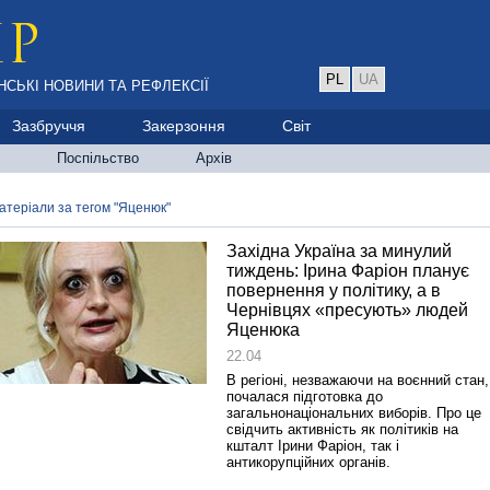
PL
UA
НСЬКІ НОВИНИ ТА РЕФЛЕКСІЇ
Зазбруччя
Закерзоння
Світ
Поспільство
Архів
атеріали за тегом "Яценюк"
Західна Україна за минулий
тиждень: Ірина Фаріон планує
повернення у політику, а в
Чернівцях «пресують» людей
Яценюка
22.04
В регіоні, незважаючи на воєнний стан,
почалася підготовка до
загальнонаціональних виборів. Про це
свідчить активність як політиків на
кшталт Ірини Фаріон, так і
антикорупційних органів.