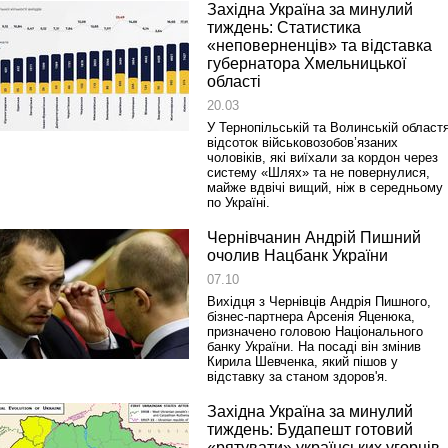
Західна Україна за минулий
тиждень: Статистика
«неповерненців» та відставка
губернатора Хмельницької
області
20.03
У Тернопільській та Волинській област
відсоток військовозобов’язаних
чоловіків, які виїхали за кордон через
систему «Шлях» та не повернулися,
майже вдвічі вищий, ніж в середньому
по Україні.
Чернівчанин Андрій Пишний
очолив Нацбанк України
07.10
Реконструкція подій 1 листопад
Вихідця з Чернівців Андрія Пишного,
1918 року у Львові
бізнес-партнера Арсенія Яценюка,
призначено головою Національного
банку України. На посаді він змінив
Кирила Шевченка, який пішов у
відставку за станом здоров'я.
Західна Україна за минулий
тиждень: Будапешт готовий
«рятувати» українських угорців,