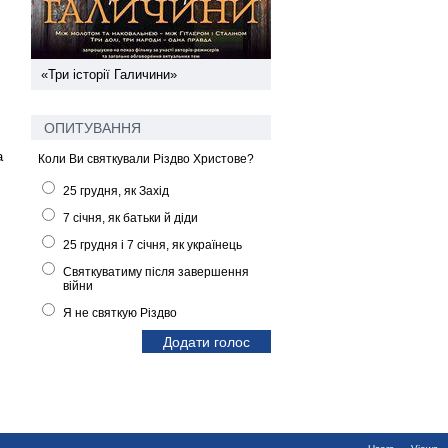
ї
«Три історії Галичини»
Спільний інформпростір За
України
ОПИТУВАННЯ
а
Коли Ви святкували Різдво Христове?
25 грудня, як Захід
7 січня, як батьки й діди
25 грудня і 7 січня, як українець
Святкуватиму після завершення
війни
Я не святкую Різдво