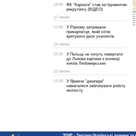
18:00
ФК "Карпати" став інструментом
рекрутингу (ВІДЕО)
27 липня
12:00
У Рівному затримали
прикарпатця, який хотів
врятувати двох ухилянтів
24 липня
15:00
У Польщі не хочуть повертати
до Львова картини з колекції
князів Любомирських
23 липня
15:00
У Яремче "джипери"
намагалися заблокувати роботу
екопосту
ЗУНР - Західно-Українські новини та 