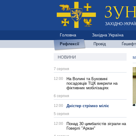
ЗАХІДНО-УКРАЇ
Головна
Західна Україна
Рефлексії
Провід
Ґешефт
НОВИНИ
М
7 серпня
12:00
На Волині та Буковині
посадовців ТЦК викрили на
фіктивних мобілізаціях
6 серпня
12:00
Дністер стрімко міліє
5 серпня
12:00
Понад 30 цимбалістів зіграли на
Говерлі "Аркан"