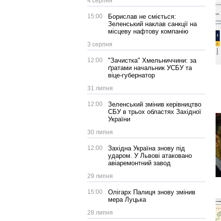
4 серпня
15:00
Борислав не сміється:
Зеленський наклав санкції на
місцеву нафтову компанію
3 серпня
12:00
"Зачистка" Хмельниччини: за
ґратами начальник УСБУ та
віце-губернатор
31 липня
12:00
Зеленський змінив керівництво
СБУ в трьох областях Західної
України
30 липня
12:00
Західна Україна знову під
ударом. У Львові атаковано
авіаремонтний завод
29 липня
15:00
Олігарх Палиця знову змінив
мера Луцька
28 липня