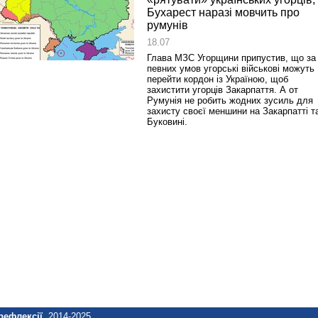
Бухарест наразі мовчить про
румунів
18.07
Спільний інформпростір Західно
Глава МЗС Угорщини припустив, що за
України
певних умов угорські військові можуть
перейти кордон із Україною, щоб
захистити угорців Закарпаття. А от
Румунія не робить жодних зусиль для
захисту своєї меншини на Закарпатті т
Буковині.
рефлексії
, 2014-2025