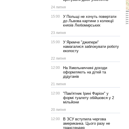
24 липня
15:00
У Польщі не хочуть повертати
до Львова картини з колекції
князів Любомирських
23 липня
15:00
У Яремче "джипери"
намагалися заблокувати роботу
екопосту
22 липня
12:00
На Хмельниччині доходи
оформляють на дітей та
дідуганів
21 липня
12:00
"Пам'ятник Ірині Фаріон" у
формі туалету обійшовся у 2
мільйони
20 липня
12:00
В ЗСУ вступила чергова
американка. Цього разу не
трансгендер