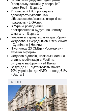
Зеленський доручив підготувати
"спеціальну санкційну операцію"
проти Росії - Варта 1
У польській ПіС пропонують
депортувати українських
військовозобов'язаних, якщо ті не
працюють - LIGA.net
В Україні розподіляти
електроенергію будуть по-новому, -
Шмигаль - Варта 1
Головне зі стріму ексміністра оброни
а
Федорова з ексрадником Стерненком
- Суспільне | Новини
Піхотинець 23 ОМБр «Росомаха» -
Україна Інформ».
Федоров відповів, наскільки сильно
вплине мобілізація в Росії на
ситуацію на фронті - 24 Канал
Вступ до ЄС підтримують майже
70% українців, до НАТО – понад 61%
- Варта 1
ФОТО