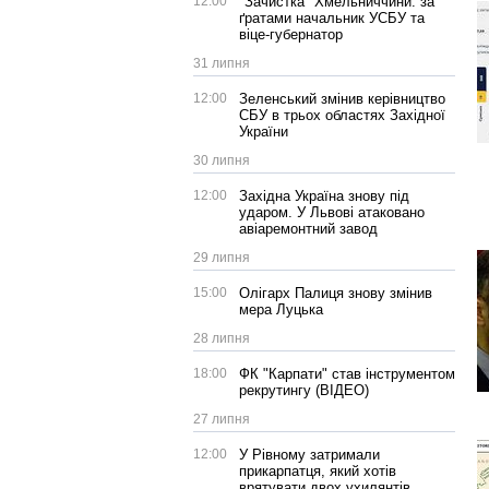
12:00
"Зачистка" Хмельниччини: за
ґратами начальник УСБУ та
віце-губернатор
31 липня
12:00
Зеленський змінив керівництво
СБУ в трьох областях Західної
України
30 липня
12:00
Західна Україна знову під
ударом. У Львові атаковано
авіаремонтний завод
29 липня
15:00
Олігарх Палиця знову змінив
мера Луцька
28 липня
18:00
ФК "Карпати" став інструментом
рекрутингу (ВІДЕО)
27 липня
12:00
У Рівному затримали
прикарпатця, який хотів
врятувати двох ухилянтів