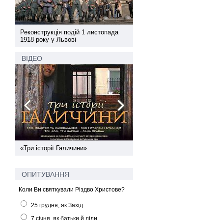
а
Реконструкція подій 1 листопада
Реконструкція подій 1 лис
1918 року у Львові
1918 року у Львові
ВІДЕО
ї
«Три історії Галичини»
Спільний інформпростір За
України
ОПИТУВАННЯ
Коли Ви святкували Різдво Христове?
25 грудня, як Захід
7 січня, як батьки й діди