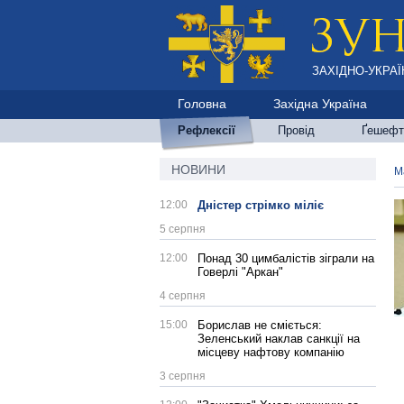
ЗАХІДНО-УКРАЇ
Головна
Західна Україна
Рефлексії
Провід
Ґешефт
НОВИНИ
М
12:00
Дністер стрімко міліє
5 серпня
12:00
Понад 30 цимбалістів зіграли на
Говерлі "Аркан"
4 серпня
15:00
Борислав не сміється:
Зеленський наклав санкції на
місцеву нафтову компанію
3 серпня