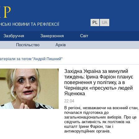
PL
UA
НСЬКІ НОВИНИ ТА РЕФЛЕКСІЇ
Зазбруччя
Закерзоння
Світ
Поспільство
Архів
атеріали за тегом "Андрій Пишний"
Західна Україна за минулий
тиждень: Ірина Фаріон планує
повернення у політику, а в
Чернівцях «пресують» людей
Яценюка
22.04
В регіоні, незважаючи на воєнний стан,
почалася підготовка до
загальнонаціональних виборів. Про це
свідчить активність як політиків на
кшталт Ірини Фаріон, так і
антикорупційних органів.