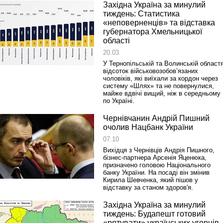
Західна Україна за минулий
тиждень: Статистика
«неповерненців» та відставка
губернатора Хмельницької
області
20.03
У Тернопільській та Волинській област
відсоток військовозобов’язаних
чоловіків, які виїхали за кордон через
систему «Шлях» та не повернулися,
майже вдвічі вищий, ніж в середньому
по Україні.
Чернівчанин Андрій Пишний
очолив Нацбанк України
07.10
Вихідця з Чернівців Андрія Пишного,
бізнес-партнера Арсенія Яценюка,
призначено головою Національного
банку України. На посаді він змінив
Кирила Шевченка, який пішов у
відставку за станом здоров'я.
Західна Україна за минулий
тиждень: Будапешт готовий
«рятувати» українських угорців,