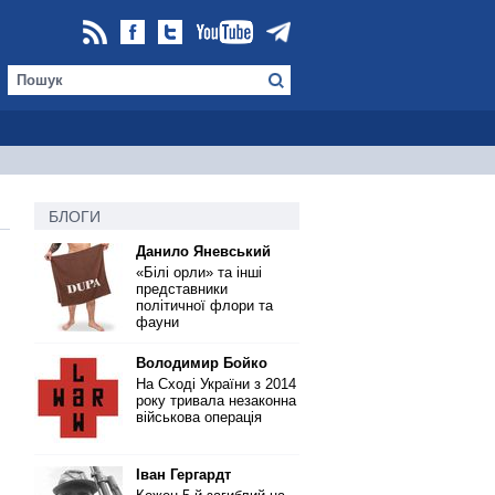
БЛОГИ
Данило Яневський
«Білі орли» та інші
представники
політичної флори та
фауни
Володимир Бойко
На Сході України з 2014
року тривала незаконна
військова операція
Іван Гергардт