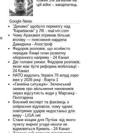
Кожен 5-й загиблий на
цій війні – закарпатець
Google News
“Динамо” здобуло перемогу над
“Карабахом” у ЛК - real-vin.com
Чому Арахамія отримав більше
ях
впливу — пояснення нардепа
Давидюка - Апостроф
Федоров розповів, що особисто
передав Хмарі план розвитку
оборонного напряму - 24 Канал
Дві головні умови: Федоров розповів,
якою має бути реформа мобілізації -
24 Канал
НАТО виділить Україні 70 млрд євро
вже у 2026 році - Варта 1
«Ганебна ситуація»: Зеленський
заявив про звільнення чиновників
через відсутність води у Марганці -
Політарена
Воєнний експерт та фахівець з
озброєння відповіли, чому одних
повітряних ударів недостаньо для
миру - LIGA.net
Стане кінцем для Путіна: від якого
пункту мирної угоди ніколи не
відмовиться Кремль - 24 Канал