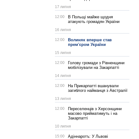
17 липня
12:00
В Польщі майже щодня
атакують громадян України
16 липня
12:00
Волиняк вперше став
прем'єром України
15 липня
12:00
Голову громади з Рівненщини
мобілізували на Закарпатті
14 липня
12:00
На Прикарпатті вшанували
загиблого найманця з Австралії
13 липня
12:00
Переселенців з Херсонщини
масово прийматимуть і на
Закарпатті
10 липня
15:00
Адіннаротъ: У Львові