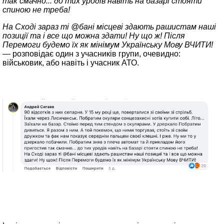
так смачно... до тих уродів навіть на базарі стояти
спиною не треба!
На Сході зараз ті @бані місцеві здають рашистам наші
позиції та і все що можна здати! Ну що ж! Після
Перемоги будемо їх як мінімум Українську Мову ВЧИТИ!
— розповідає один з учасників групи, очевидно:
військовик, або навіть і учасник АТО
.