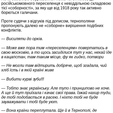
російськомовного переселенця є невіддільною складовою
тієї «соборності», за яку ще від 1918 року так активно
борються галичани.
Проте судячи з відгуків під дописом, тернополяни
пропонують далеко не «соборне» вирішення подібних
конфліктів.
— Висиляти до орків.
— Може вже пора тим «переселенцям» повертатись в
свою московію, а то щось засиділися тут у нас, нехай їде
в кацапстан, там таким місце, фу як гидко, потвори
— Не могли там відтирить добряче, щоб згадала, чий
хліб їсть і в якій країні живе
— Вибити курві зуби!!!
— Тобто знає українську. Але тупо і принципово не хоче.
А ще й тут приїхала і качає свої права. Їзжай нахир туди,
де тобі подобається в расею. І ніхто тобі не буде
зауважувати і тобі буде уют.
— Вона країни переплутала. Ще й в Тернополі, де