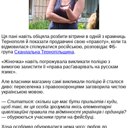
Ця пані навіть обіцяла розбити вітрини в одній з крамниць
Тернополя й показати продавчині свою «правоту», коли та
відмовилася спілкуватися російською, розповідає ФБ-
група
Скандальна Тернопільщина
.
«Жіночка» навіть погрожувала викликати поліцію з
вимогою захистити її «права расґаварівать на русскам
язикє».
Але власники магазину самі викликали поліцію й сталося
диво: переселенка з правоохоронцями заговорила чистою
українською мовою.
— Спитатися: скільки ще має бути прильотів і куди,
щоб такі, як ця особа зрозуміла якісь елементарні
цивілізаційні правила та відмінності українців і ординців?
— обурюються учасники групи на фейсбуці.
Хоча особливо обурюватися нема чого: любов до