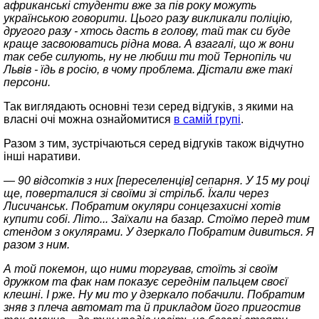
африканські студенти вже за пів року можуть
українською говорити. Цього разу викликали поліцію,
другого разу - хтось дасть в голову, тай так си буде
краще засвоюватись рідна мова. А взагалі, що ж вони
так себе силують, ну не любиш ти той Тернопіль чи
Львів - їдь в росію, в чому проблема. Дістали вже такі
персони.
Так виглядають основні тези серед відгуків, з якими на
власні очі можна ознайомитися
в самій групі
.
Разом з тим, зустрічаються серед відгуків також відчутно
інші наративи.
— 90 відсотків з них [переселенців] сепарня. У 15 му році
ще, поверталися зі своїми зі стрільб. Їхали через
Лисичанськ. Побратим окуляри сонцезахисні хотів
купити собі. Літо... Заїхали на базар. Стоїмо перед тим
стендом з окулярами. У дзеркало Побратим дивиться. Я
разом з ним.
А той покемон, що ними торгував, стоїть зі своїм
дружком та фак нам показує середнім пальцем своєї
клешні. І рже. Ну ми то у дзеркало побачили. Побратим
зняв з плеча автомат та й прикладом його пригостив