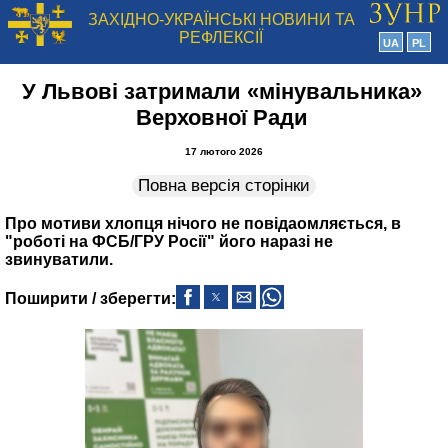
ЗАХІДНО-УКРАЇНСЬКІ НОВИНИ ТА
РЕФЛЕКСІЇ
UA
PL
У Львові затримали «мінувальника»
Верховної Ради
17 лютого 2026
Повна версія сторінки
Про мотиви хлопця нічого не повідаомляється, в
"роботі на ФСБ/ГРУ Росії" його наразі не
звинуватили.
Поширити / зберегти: