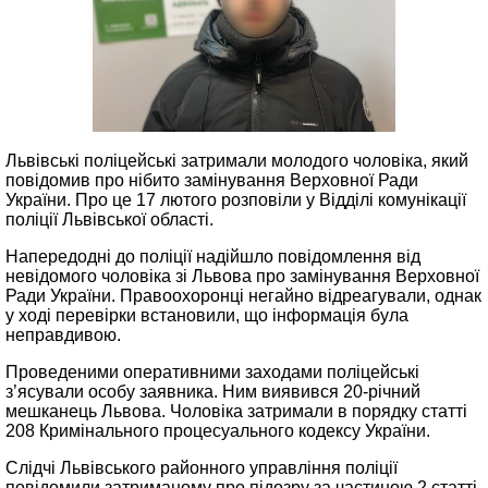
Львівські поліцейські затримали молодого чоловіка, який
повідомив про нібито замінування Верховної Ради
України. Про це 17 лютого розповіли у Відділі комунікації
поліції Львівської області.
Напередодні до поліції надійшло повідомлення від
невідомого чоловіка зі Львова про замінування Верховної
Ради України. Правоохоронці негайно відреагували, однак
у ході перевірки встановили, що інформація була
неправдивою.
Проведеними оперативними заходами поліцейські
з’ясували особу заявника. Ним виявився 20-річний
мешканець Львова. Чоловіка затримали в порядку статті
208 Кримінального процесуального кодексу України.
Слідчі Львівського районного управління поліції
повідомили затриманому про підозру за частиною 2 статті