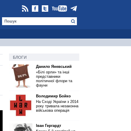
БЛОГИ
Данило Яневський
«Білі орли» та інші
представники
політичної флори та
фауни
Володимир Бойко
На Сході України з 2014
року тривала незаконна
військова операція
Іван Гергардт