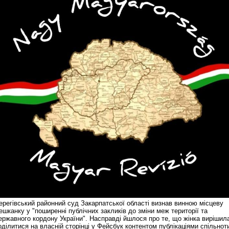
ерегівський районний суд Закарпатської області визнав винною місцеву
ешканку у "поширенні публічних закликів до зміни меж території та
ержавного кордону України". Насправді йшлося про те, що жінка вирішил
оділитися на власній сторінці у Фейсбук контентом публікаціями спільнот