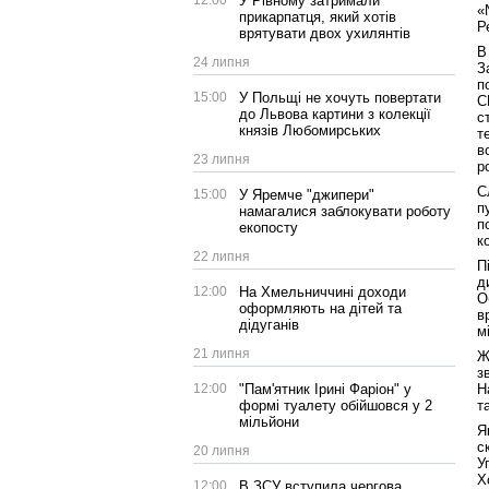
12:00
У Рівному затримали
«
прикарпатця, який хотів
Ре
врятувати двох ухилянтів
В
24 липня
З
п
15:00
У Польщі не хочуть повертати
С
до Львова картини з колекції
с
князів Любомирських
т
в
23 липня
р
С
15:00
У Яремче "джипери"
п
намагалися заблокувати роботу
п
екопосту
к
22 липня
П
д
12:00
На Хмельниччині доходи
О
оформляють на дітей та
в
дідуганів
м
21 липня
Ж
з
Н
12:00
"Пам'ятник Ірині Фаріон" у
т
формі туалету обійшовся у 2
мільйони
Я
с
20 липня
У
Х
12:00
В ЗСУ вступила чергова