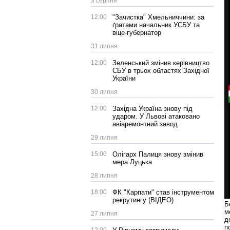
3 серпня
12:00
"Зачистка" Хмельниччини: за
ґратами начальник УСБУ та
віце-губернатор
31 липня
12:00
Зеленський змінив керівництво
СБУ в трьох областях Західної
України
30 липня
12:00
Західна Україна знову під
ударом. У Львові атаковано
авіаремонтний завод
29 липня
15:00
Олігарх Палиця знову змінив
мера Луцька
28 липня
18:00
ФК "Карпати" став інструментом
рекрутингу (ВІДЕО)
Б
м
27 липня
д
п