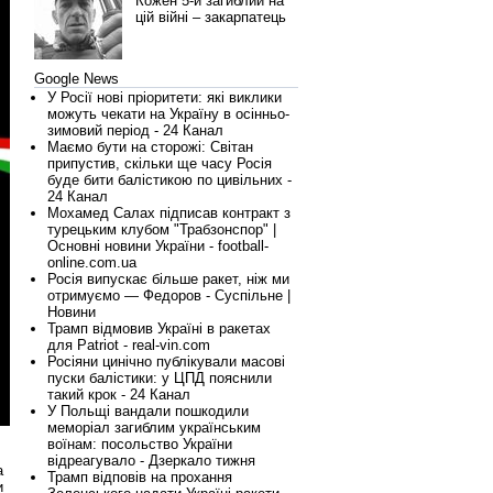
Кожен 5-й загиблий на
цій війні – закарпатець
Google News
У Росії нові пріоритети: які виклики
можуть чекати на Україну в осінньо-
зимовий період - 24 Канал
Маємо бути на сторожі: Світан
припустив, скільки ще часу Росія
буде бити балістикою по цивільних -
24 Канал
Мохамед Салах підписав контракт з
турецьким клубом "Трабзонспор" |
Основні новини України - football-
online.com.ua
Росія випускає більше ракет, ніж ми
отримуємо — Федоров - Суспільне |
Новини
Трамп відмовив Україні в ракетах
для Patriot - real-vin.com
Росіяни цинічно публікували масові
пуски балістики: у ЦПД пояснили
такий крок - 24 Канал
У Польщі вандали пошкодили
меморіал загиблим українським
воїнам: посольство України
відреагувало - Дзеркало тижня
а
Трамп відповів на прохання
и