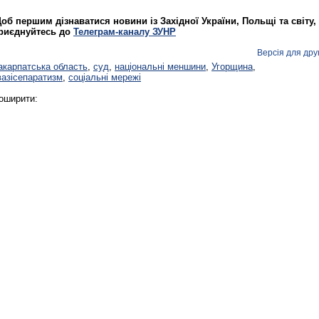
об першим дізнаватися новини із Західної України, Польщі та світу,
риєднуйтесь до
Телеграм-каналу ЗУНР
Версія для дру
акарпатська область
,
суд
,
національні меншини
,
Угорщина
,
Реконструкція подій 1 листопад
вазісепаратизм
,
соціальні мережі
1918 року у Львові
оширити:
Спільний інформпростір Західно
України