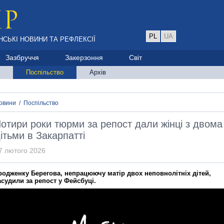
PL
UA
НСЬКІ НОВИНИ ТА РЕФЛЕКСІЇ
Зазбруччя
Закерзоння
Світ
Поспільство
Архів
овини
/
Поспільство
отири роки тюрми за репост дали жінці з двома
ітьми в Закарпатті
7 лютого 2026
родженку Берегова, непрацюючу матір двох неповнолітніх дітей,
асудили за репост у Фейсбуці.