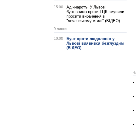
15:00
Адіннаротъ: У Львові
бунтівників проти ТЦК змусили
просити вибачення в
"чеченському стилі" (ВІДЕО)
9 липня
10:00
Бунт проти людоловів у
Львові виявився безглуздим
(ВІДЕО)
Ч