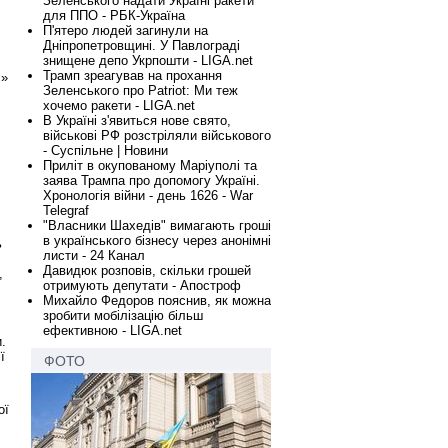
Зеленського надати Україні ракети
для ППО - РБК-Україна
П'ятеро людей загинули на
Дніпропетровщині. У Павлограді
знищене депо Укрпошти - LIGA.net
Трамп зреагував на прохання
!»
Зеленського про Patriot: Ми теж
хочемо ракети - LIGA.net
В Україні з'явиться нове свято,
військові РФ розстріляли військового
- Суспільне | Новини
Приліт в окупованому Маріуполі та
заява Трампа про допомогу Україні.
Хронологія війни - день 1626 - War
Telegraf
"Власники Шахедів" вимагають гроші
в українського бізнесу через анонімні
ь
листи - 24 Канал
Давидюк розповів, скільки грошей
,
отримують депутати - Апостроф
Михайло Федоров пояснив, як можна
зробити мобілізацію більш
ефективною - LIGA.net
.
ї
ФОТО
ої