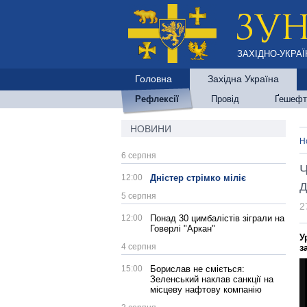
ЗАХІДНО-УКРАЇ
Головна
Західна Україна
Рефлексії
Провід
Ґешефт
НОВИНИ
Н
6 серпня
Ч
12:00
Дністер стрімко міліє
д
5 серпня
2
12:00
Понад 30 цимбалістів зіграли на
Говерлі "Аркан"
У
4 серпня
з
15:00
Борислав не сміється:
Зеленський наклав санкції на
місцеву нафтову компанію