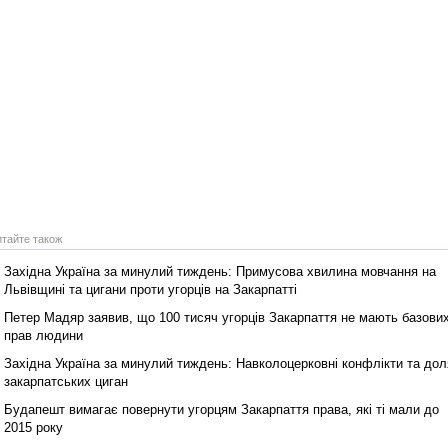
итайте також
Західна Україна за минулий тиждень: Примусова хвилина мовчання на
Львівщині та цигани проти угорців на Закарпатті
Петер Мадяр заявив, що 100 тисяч угорців Закарпаття не мають базови
прав людини
Західна Україна за минулий тиждень: Навколоцерковні конфлікти та дол
закарпатських циган
Будапешт вимагає повернути угорцям Закарпаття права, які ті мали до
2015 року