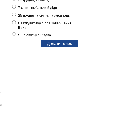
25 грудня, як Захід
7 січня, як батьки й діди
25 грудня і 7 січня, як українець
Святкуватиму після завершення
війни
Я не святкую Різдво
х
я