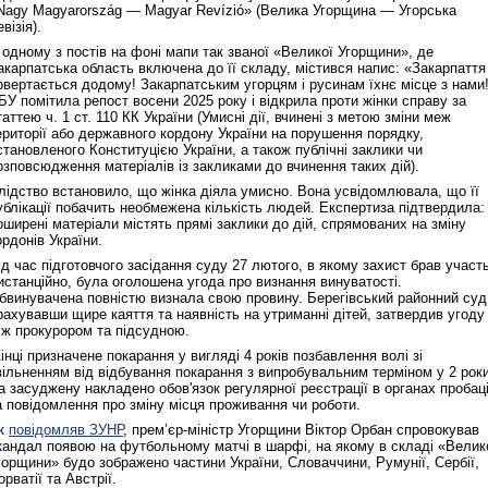
Nagy Magyarország — Magyar Revízió» (Велика Угорщина — Угорська
візія).
 одному з постів на фоні мапи так званої «Великої Угорщини», де
акарпатська область включена до її складу, містився напис: «Закарпаття
овертається додому! Закарпатським угорцям і русинам їхнє місце з нами
БУ помітила репост восени 2025 року і відкрила проти жінки справу за
таттею ч. 1 ст. 110 КК України (Умисні дії, вчинені з метою зміни меж
ериторії або державного кордону України на порушення порядку,
становленого Конституцією України, а також публічні заклики чи
озповсюдження матеріалів із закликами до вчинення таких дій).
лідство встановило, що жінка діяла умисно. Вона усвідомлювала, що її
ублікації побачить необмежена кількість людей. Експертиза підтвердила:
оширені матеріали містять прямі заклики до дій, спрямованих на зміну
ордонів України.
ід час підготовчого засідання суду 27 лютого, в якому захист брав участ
истанційно, була оголошена угода про визнання винуватості.
бвинувачена повністю визнала свою провину. Берегівський районний суд
рахувавши щире каяття та наявність на утриманні дітей, затвердив угоду
іж прокурором та підсудною.
інці призначене покарання у вигляді 4 років позбавлення волі зі
вільненням від відбування покарання з випробувальним терміном у 2 роки
а засуджену накладено обов'язок регулярної реєстрації в органах пробаці
а повідомлення про зміну місця проживання чи роботи.
к
повідомляв ЗУНР
, прем’єр-міністр Угорщини Віктор Орбан спровокував
кандал появою на футбольному матчі в шарфі, на якому в складі «Велик
горщини» будо зображено частини України, Словаччини, Румунії, Сербії,
орватії та Австрії.