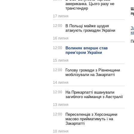
американка. Цього разу не
трансгендер
Щ
п
17 липня
12:00
В Польщі майже щодня
З
атакують громадян України
к
16 липня
П
12:00
Волиняк вперше став
прем'єром України
15 липня
12:00
Голову громади з Рівненщини
мобілізували на Закарпатті
14 липня
12:00
На Прикарпатті вшанували
загиблого найманця з Австралії
13 липня
12:00
Переселенців з Херсонщини
масово прийматимуть і на
Закарпатті
10 липня