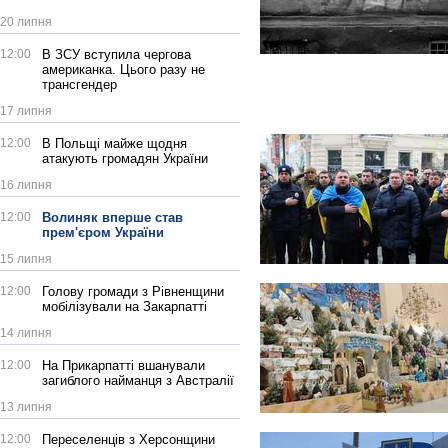
20 липня
12:00
В ЗСУ вступила чергова
американка. Цього разу не
трансгендер
17 липня
12:00
В Польщі майже щодня
атакують громадян України
16 липня
12:00
Волиняк вперше став
прем'єром України
15 липня
12:00
Голову громади з Рівненщини
мобілізували на Закарпатті
14 липня
12:00
На Прикарпатті вшанували
загиблого найманця з Австралії
13 липня
12:00
Переселенців з Херсонщини