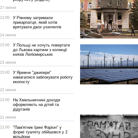
27 липня
12:00
У Рівному затримали
прикарпатця, який хотів
врятувати двох ухилянтів
24 липня
15:00
У Польщі не хочуть повертати
до Львова картини з колекції
князів Любомирських
23 липня
15:00
У Яремче "джипери"
намагалися заблокувати роботу
екопосту
22 липня
12:00
На Хмельниччині доходи
оформляють на дітей та
дідуганів
21 липня
12:00
"Пам'ятник Ірині Фаріон" у
формі туалету обійшовся у 2
мільйони