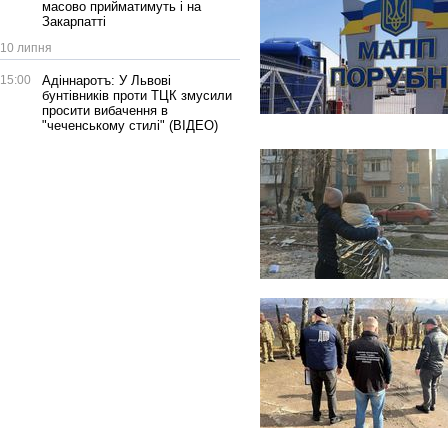
масово прийматимуть і на
Закарпатті
10 липня
15:00
Адіннаротъ: У Львові
бунтівників проти ТЦК змусили
просити вибачення в
"чеченському стилі" (ВІДЕО)