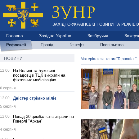
ЗАХІДНО-УКРАЇНСЬКІ НОВИНИ ТА РЕФЛЕКС
Головна
Західна Україна
Зазбруччя
Закерз
Рефлексії
Провід
Ґешефт
Поспільство
НОВИНИ
Матеріали за тегом "Тернопіль"
12:00
На Волині та Буковині
посадовців ТЦК викрили на
фіктивних мобілізаціях
6 серпня
12:00
Дністер стрімко міліє
5 серпня
12:00
Понад 30 цимбалістів зіграли на
Говерлі "Аркан"
4 серпня