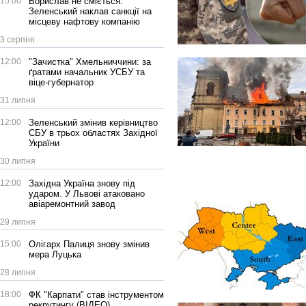
15:00
Борислав не сміється:
Зеленський наклав санкції на
місцеву нафтову компанію
3 серпня
12:00
"Зачистка" Хмельниччини: за
ґратами начальник УСБУ та
віце-губернатор
31 липня
12:00
Зеленський змінив керівництво
СБУ в трьох областях Західної
України
30 липня
12:00
Західна Україна знову під
ударом. У Львові атаковано
авіаремонтний завод
29 липня
15:00
Олігарх Палиця знову змінив
мера Луцька
28 липня
18:00
ФК "Карпати" став інструментом
рекрутингу (ВІДЕО)