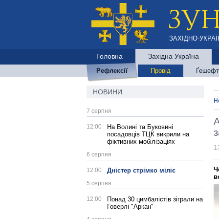
ЗАХІДНО-УКРАЇ
Головна
Західна Україна
Рефлексії
Провід
Ґешефт
НОВИНИ
Н
7 серпня
А
12:00
На Волині та Буковині
з
посадовців ТЦК викрили на
фіктивних мобілізаціях
1
6 серпня
Ч
12:00
Дністер стрімко міліє
в
5 серпня
12:00
Понад 30 цимбалістів зіграли на
Говерлі "Аркан"