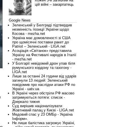
Кожен 5-й загиблий на
цій війні – закарпатець
Google News
Зеленський у Белграді підтвердив
незмінність позиції України щодо
Косова - mezha.net
Україна має домовленості зі США
про щомісячні поставки ракет до
Patriot – Зеленський - LIGA.net
Асоціація «Світанок» представила
Україну на Фестивалі народів в Італії
- mezha.net
У Болгарії невідомий дрон упав біля
румунського кордону та газогону -
LIGA.net
Лише за останні 24 години від ударів
загинули 13 людей: Зеленський
повідомив про наслідки атаки РФ по
Україні - uatv.ua
В Україні через обстріли РФ масово
и
затримуються потяги: список -
Дзеркало тижня
Суд вирішив націоналізувати
Жовтневий палац у Києві - LIGA.net
Медовий спас у 23 ОМБр - Україна
Інформ».
Не лише балістика загрожує Україні,
ня