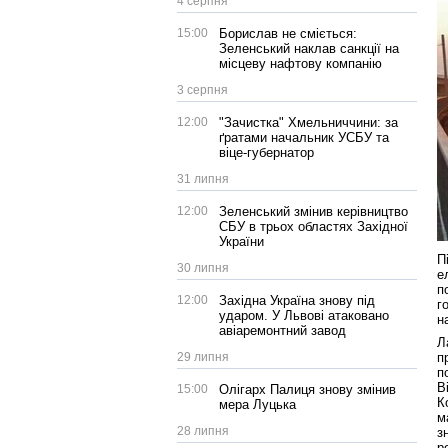
4 серпня
15:00
Борислав не сміється:
Зеленський наклав санкції на
місцеву нафтову компанію
3 серпня
12:00
"Зачистка" Хмельниччини: за
ґратами начальник УСБУ та
віце-губернатор
31 липня
12:00
Зеленський змінив керівництво
СБУ в трьох областях Західної
України
П
30 липня
е
п
12:00
Західна Україна знову під
г
ударом. У Львові атаковано
н
авіаремонтний завод
Л
29 липня
п
п
В
15:00
Олігарх Палиця знову змінив
К
мера Луцька
м
28 липня
з
р