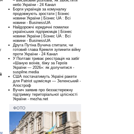
– військовий розповів, як захистити
небо України - 24 Канал
Борги українців за комуналку
продовжують зростати | Бізнес
новини України | Бізнес UA : Всі
новини - BusinessUA
Найдорожчі юридичні помилки
українських підприємців | Бізнес
новини України | Бізнес UA : Всі
новини - BusinessUA
Друга Путіна Вучича спитали, чи
готовий глава Кремля зупинити війну
у
проти України - 24 Канал
У Полтаві триває реєстрація на забіг
«Шаную воїнів, біжу за Героїв
України — 2026»: як долучитися -
suspilne.media
й
США постачатимуть Україні ракети
для Patriot щомісяця — Зеленський -
Апостроф
Вучич заявив про беззастережну
підтримку територіальної цілісності
України - mezha.net
ФОТО
ку