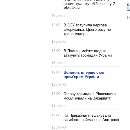
формі туалету обійшовся у 2
Д
мільйони
Ч
20 липня
П
12:00
В ЗСУ вступила чергова
американка. Цього разу не
трансгендер
17 липня
12:00
В Польщі майже щодня
атакують громадян України
16 липня
12:00
Волиняк вперше став
прем'єром України
15 липня
12:00
Голову громади з Рівненщини
мобілізували на Закарпатті
14 липня
12:00
На Прикарпатті вшанували
загиблого найманця з Австралії
13 липня