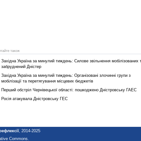
итайте також
Західна Україна за минулий тиждень: Силове звільнення мобілізованих 
забруднений Дністер
Західна Україна за минулий тиждень: Організовані злочинні групи з
мобілізації та перетягування місцевих бюджетів
Перший обстріл Чернівецької області: пошкоджено Дністровську ГАЕС
Росія атакувала Дністровську ГЕС
рефлексії
, 2014-2025
eative Commons.