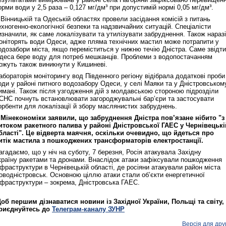
орми води у 2,5 раза – 0,127 мг/дм³ при допустимій нормі 0,05 мг/дм³.
 Вінницькій та Одеській областях провели засідання комісій з питань
ехногенно-екологічної безпеки та надзвичайних ситуацій. Спеціалісти
изначили, як саме локалізувати та утилізувати забруднення. Також наразі
оніторять води Одеси, адже пляма технічних мастил може потрапити у
одозабори міста, якщо переміститься у нижню течію Дністра. Саме звідти
деса бере воду для потреб мешканців. Проблеми з водопостачанням
ожуть також виникнути у Кишиневі.
абораторія моніторингу вод Південного регіону відібрала додаткові проби
оди у районі питного водозабору Одеси, у селі Маяки та у Дністровськом
имані. Також після узгодження дій з молдавською стороною підрозділи
СНС почнуть встановлювати загороджувальні бар’єри та застосувати
орбенти для локалізації й збору маслянистих забруднень.
 Мінекономіки заявили, що забруднення Дністра пов’язане нібито "з
итоком ракетного палива у районі Дністровської ГАЕС у Чернівецькі
бласті". Це відверта маячня, оскільки очевидно, що йдеться про
итік мастила з пошкоджених трансформаторів електростанції.
агадаємо, що у ніч на суботу, 7 березня, Росія атакувала Західну
країну ракетами та дронами. Внаслідок атаки зафіксували пошкодження
нфраструктури в Чернівецькій області, де росіяни атакували район міста
оводністровськ. Основною ціллю атаки стали об’єкти енергетичної
нфраструктури – зокрема, Дністровська ГАЕС.
об першим дізнаватися новини із Західної України, Польщі та світу,
риєднуйтесь до
Телеграм-каналу ЗУНР
Версія для дру