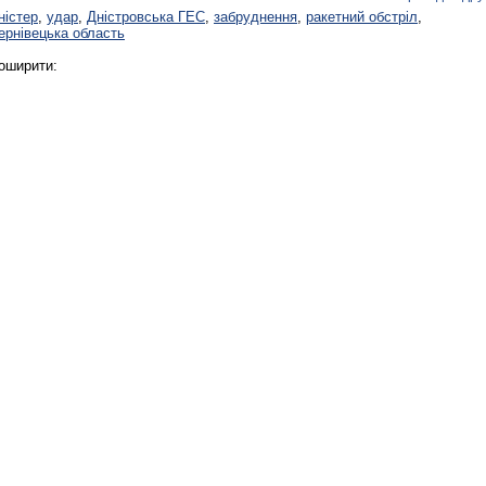
ністер
,
удар
,
Дністровська ГЕС
,
забруднення
,
ракетний обстріл
,
ернівецька область
оширити:
Реконструкція подій 1 листопад
1918 року у Львові
Спільний інформпростір Західно
України