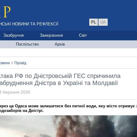
PL
UA
НСЬКІ НОВИНИ ТА РЕФЛЕКСІЇ
Зазбруччя
Закерзоння
Світ
Поспільство
Архів
овини
/
Провід
така РФ по Дністровській ГЕС спричинила
абруднення Дністра в Україні та Молдавії
3 березня 2026
ерез це Одеса може залишитися без питної води, яку місто отримує 
одозаборів на Дністрі.