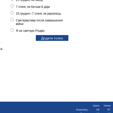
25 грудня, як Захід
7 січня, як батьки й діди
25 грудня і 7 січня, як українець
Святкуватиму після завершення
війни
Я не святкую Різдво
та
Users
Views
Yesterday:
43
67