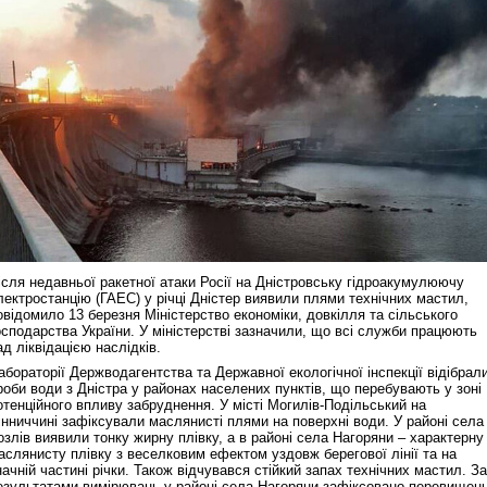
ісля недавньої ракетної атаки Росії на Дністровську гідроакумулюючу
лектростанцію (ГАЕС) у річці Дністер виявили плями технічних мастил,
овідомило 13 березня Міністерство економіки, довкілля та сільського
осподарства України. У міністерстві зазначили, що всі служби працюють
ад ліквідацією наслідків.
абораторії Держводагентства та Державної екологічної інспекції відібрал
роби води з Дністра у районах населених пунктів, що перебувають у зоні
отенційного впливу забруднення. У місті Могилів-Подільський на
інниччині зафіксували маслянисті плями на поверхні води. У районі села
озлів виявили тонку жирну плівку, а в районі села Нагоряни – характерну
аслянисту плівку з веселковим ефектом уздовж берегової лінії та на
начній частині річки. Також відчувався стійкий запах технічних мастил. За
езультатами вимірювань у районі села Нагоряни зафіксовано перевищен