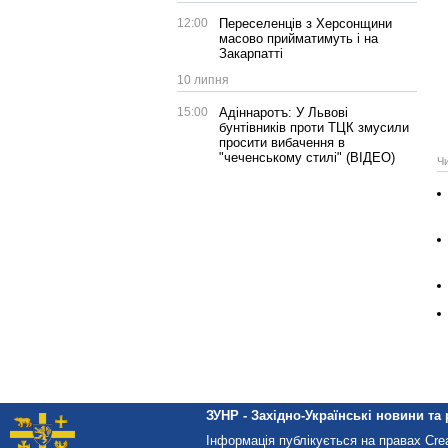
12:00
Переселенців з Херсонщини
масово прийматимуть і на
Закарпатті
10 липня
15:00
Адіннаротъ: У Львові
бунтівників проти ТЦК змусили
просити вибачення в
"чеченському стилі" (ВІДЕО)
Ч
ЗУНР - Західно-Українські новини та 
Інформація публікується на правах Cr