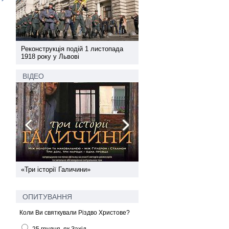
а
Реконструкція подій 1 листопада
Реконструкція подій 1 лис
1918 року у Львові
1918 року у Львові
ВІДЕО
ї
«Три історії Галичини»
Спільний інформпростір За
України
ОПИТУВАННЯ
Коли Ви святкували Різдво Христове?