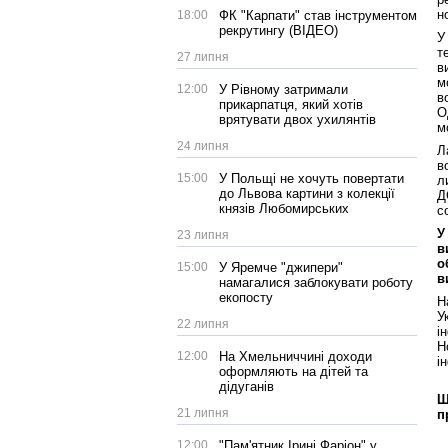
н
18:00
ФК "Карпати" став інструментом
рекрутингу (ВІДЕО)
У
т
27 липня
в
м
12:00
У Рівному затримали
в
прикарпатця, який хотів
О
врятувати двох ухилянтів
м
24 липня
Л
в
15:00
У Польщі не хочуть повертати
л
до Львова картини з колекції
Д
князів Любомирських
с
У
23 липня
в
о
15:00
У Яремче "джипери"
в
намагалися заблокувати роботу
екопосту
Н
У
22 липня
і
Н
12:00
На Хмельниччині доходи
і
оформляють на дітей та
дідуганів
Щ
21 липня
п
12:00
"Пам'ятник Ірині Фаріон" у