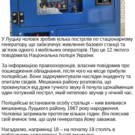
У Луцьку чоловік зробив кілька пострілів по стаціонарному
генератору, що забезпечує живлення базової станції та
зв’язок одного з мобільних операторів. Про це 12 лютого
повідомила Національна поліція України.
За інформацією правоохоронців, власник повідомив про
пошкодження обладнання, після чого на місце прибули
поліцейські. Вони задокументували наслідки інциденту та
опитали свідків. Мешканка району розповіла, що
прокинулася від дуже гучного звуку й почула щонайменше
один потужний постріл, який нетипово звучав у нічний час.
Поліцейські встановили особу стрільця – ним виявився
мешканець Луцького району, 1967 року народження.
Чоловіка затримали протягом кількох годин. Він пояснив
свій вчинок тим, що шум генератора йому заважав.
Нагадаємо, наприкінці 18 – на початку 19 століть в
робітничому середовищі Англії виник рух