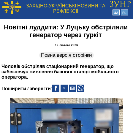
ЗАХІДНО-УКРАЇНСЬКІ НОВИНИ ТА
РЕФЛЕКСІЇ
UA
PL
Новітні луддити: У Луцьку обстріляли
генератор через гуркіт
12 лютого 2026
Повна версія сторінки
Чоловік обстріляв стаціонарний генератор, що
забезпечує живлення базової станції мобільного
оператора.
Поширити / зберегти: