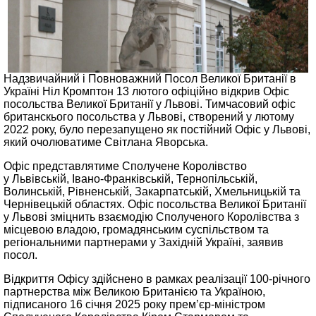
Надзвичайний і Повноважний Посол Великої Британії в
Україні Ніл Кромптон 13 лютого офіційно відкрив Офіс
посольства Великої Британії у Львові. Тимчасовий офіс
британскього посольства у Львові, створений у лютому
2022 року, було перезапущено як постійний Офіс у Львові,
який очолюватиме Світлана Яворська.
Офіс представлятиме Сполучене Королівство
у Львівській, Івано-Франківській, Тернопільській,
Волинській, Рівненській, Закарпатській, Хмельницькій та
Чернівецькій областях. Офіс посольства Великої Британії
у Львові зміцнить взаємодію Сполученого Королівства з
місцевою владою, громадянським суспільством та
регіональними партнерами у Західній Україні, заявив
посол.
Відкриття Офісу здійснено в рамках реалізації 100-річного
партнерства між Великою Британією та Україною,
підписаного 16 січня 2025 року прем’єр-міністром