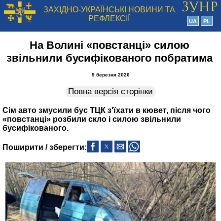
ЗАХІДНО-УКРАЇНСЬКІ НОВИНИ ТА
РЕФЛЕКСІЇ
UA
PL
На Волині «повстанці» силою
звільнили бусифікованого побратима
9 березня 2026
Повна версія сторінки
Сім авто змусили бус ТЦК з'їхати в кювет, після чого
«повстанці» розбили скло і силою звільнили
бусифікованого.
Поширити / зберегти: