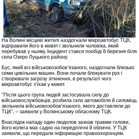
На Волині місцеві жителі наздогнали мікроавтобус ТЦК,
відправили його в кювет і звільнили чоловіка, який
перебував у ньому. Інцидент стався пообіді 8 березня біля
села Озеро Луцького району.
Бус, який віз військовозобов’язаного, наздогнали близько
семи цивільних машин. Вони почали блокувати рух і
створювати загрозу зіткнення, в результаті чого
мікроавтобус з’їхав у кювет.
"Після цього група людей застосувала силу до
військовослужбовців, розбила скло автомобіля й силоміць
звільнила військовозобов’язаного, якого доставляли до
ТЦК", – заявили у Волинському обласному ТЦК.
Внаслідок нападу один людолов зазнав травми голови,
його колега має садно на передпліччі й обличчі. У ТЦК
заявили, що передали інформацію правоохоронцям.