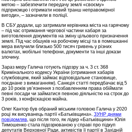
метою – забезпечити передачу землі «своєму»
підприємцю і отримати новий транш неправомірної
вигоди», – зазначили в поліції.
В СБУ додали, що затримали керівника міста на гарячому
– під час отримання чергової частини хабаря за
виготовлення документів на зміну цільового призначення
землі. Під час обшуків на робочому місці та в помешканні
мера вилучили близько 500 тисяч гривень у різних
валютах, мобільні телефони, документи та інші докази
злочину.
Зараз меру Галича готують підозру за ч. 3 ст. 368
Кримінального кодексу України (отримання хабарів
службовцем, який займає відповідальне становище,
поєднане з вимаганням). Санкція статті передбачає від 5
до 10 років ув’язнення з позбавленням права обіймати
певні посади чи займатися певною діяльністю на строк до
3 років, з конфіскацією майна.
Олег Кантор був обраний міським головою Галича у 2020
році як висуванець партії «Батьківщина».
ЗУНР днями
повідомляв
, що після того, як лідер «Батьківщини» Юлія
Тимошенко стала підозрюваною у справі про підкуп
депутатів Верховної Ради, активістів її партії в Західній