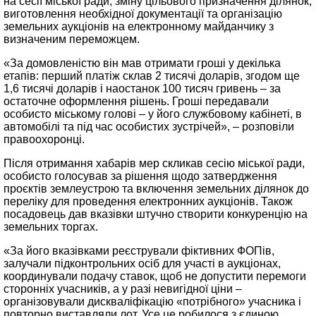
на сесії міської ради, зміну цільового призначення ділянок,
виготовлення необхідної документації та організацію
земельних аукціонів на електронному майданчику з
визначеним переможцем.
«За домовленістю він мав отримати гроші у декілька
етапів: перший платіж склав 2 тисячі доларів, згодом ще
1,6 тисячі доларів і наостанок 100 тисяч гривень – за
остаточне оформлення рішень. Гроші передавали
особисто міському голові – у його службовому кабінеті, в
автомобілі та під час особистих зустрічей», – розповіли
правоохоронці.
Після отримання хабарів мер скликав сесію міської ради,
особисто голосував за рішення щодо затвердження
проєктів землеустрою та включення земельних ділянок до
переліку для проведення електронних аукціонів. Також
посадовець дав вказівки штучно створити конкуренцію на
земельних торгах.
«За його вказівками реєстрували фіктивних ФОПів,
залучали підконтрольних осіб для участі в аукціонах,
координували подачу ставок, щоб не допустити перемоги
сторонніх учасників, а у разі невигідної ціни –
організовували дискваліфікацію «потрібного» учасника і
повторно виставляли лот. Усе це робилося з єдиною