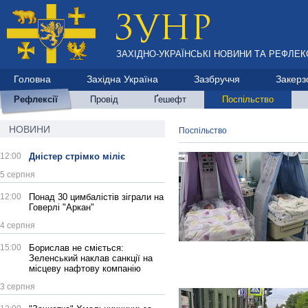
ЗАХІДНО-УКРАЇНСЬКІ НОВИНИ ТА РЕФЛЕКС
Головна
Західна Україна
Зазбруччя
Закерз
Рефлексії
Провід
Ґешефт
Поспільство
НОВИНИ
Поспільство
12:00
Дністер стрімко міліє
5 серпня
12:00
Понад 30 цимбалістів зіграли на
Говерлі "Аркан"
4 серпня
15:00
Борислав не сміється:
Зеленський наклав санкції на
місцеву нафтову компанію
3 серпня