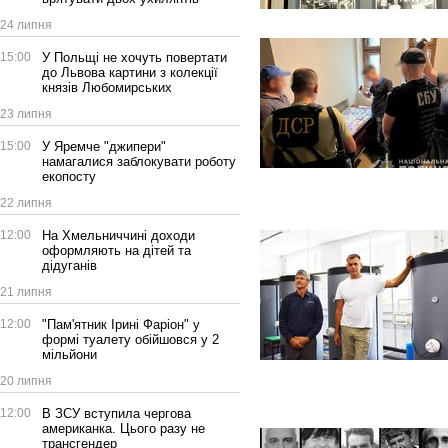
24 липня
15:00
У Польщі не хочуть повертати
до Львова картини з колекції
князів Любомирських
23 липня
15:00
У Яремче "джипери"
намагалися заблокувати роботу
екопосту
22 липня
12:00
На Хмельниччині доходи
оформляють на дітей та
дідуганів
21 липня
12:00
"Пам'ятник Ірині Фаріон" у
формі туалету обійшовся у 2
мільйони
20 липня
12:00
В ЗСУ вступила чергова
американка. Цього разу не
трансгендер