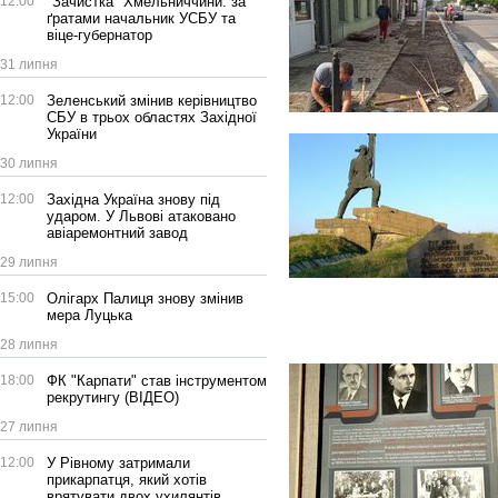
12:00
"Зачистка" Хмельниччини: за
ґратами начальник УСБУ та
віце-губернатор
31 липня
12:00
Зеленський змінив керівництво
СБУ в трьох областях Західної
України
30 липня
12:00
Західна Україна знову під
ударом. У Львові атаковано
авіаремонтний завод
29 липня
15:00
Олігарх Палиця знову змінив
мера Луцька
28 липня
18:00
ФК "Карпати" став інструментом
рекрутингу (ВІДЕО)
27 липня
12:00
У Рівному затримали
прикарпатця, який хотів
врятувати двох ухилянтів