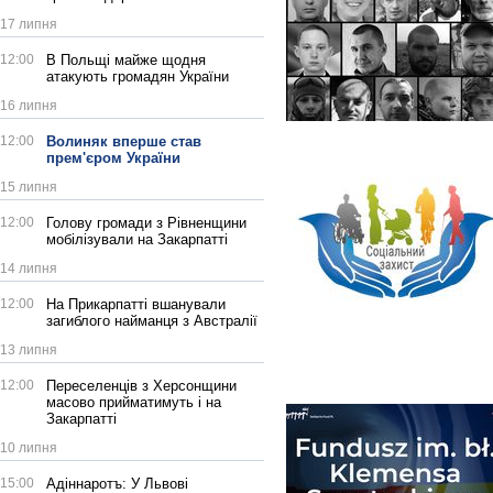
17 липня
12:00
В Польщі майже щодня
атакують громадян України
16 липня
12:00
Волиняк вперше став
прем'єром України
15 липня
12:00
Голову громади з Рівненщини
мобілізували на Закарпатті
14 липня
12:00
На Прикарпатті вшанували
загиблого найманця з Австралії
13 липня
12:00
Переселенців з Херсонщини
масово прийматимуть і на
Закарпатті
10 липня
15:00
Адіннаротъ: У Львові