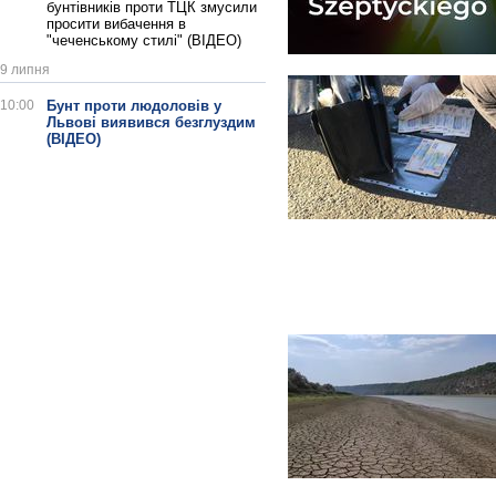
бунтівників проти ТЦК змусили
просити вибачення в
"чеченському стилі" (ВІДЕО)
9 липня
10:00
Бунт проти людоловів у
Львові виявився безглуздим
(ВІДЕО)