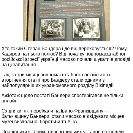
Хто такий Степан Бандера і де він переховується? Чому
Кадиров на нього полює? Від початку повномасштабної
російської агресії українці масово почали шукати відповіді
на ці запитання.
Так, за три місяці повномасштабного російського
вторгнення статті про Бандеру стали одними з
найпопулярніших україномовного розділу Вікіпедії.
Ажіотаж щодо постаті Бандери спостерігався не тільки
онлайн.
Східняки, які переїхали на Івано-Франківщину —
батьківщину Бандери, стали масово відвідувати місцеві
музеї визвольної боротьби та УПА.
Працівники історико-просвітницьких установ розповіли