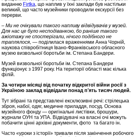
виданню
Firtka
, що наплив у їхні заклади був настільки
великий, що часто музейники проводили екскурсії без
перерви.
– Ми не очікували такого напливу відвідувачів у музей.
Для нас це було несподіванкою, бо раніше такого
ажіотажу не спостерігали, нічого подібного не
траплялося, —
поділилася враженнями Анна Чорній,
наукова співробітниця Івано-Франківського обласного
музею визвольної боротьби ім. Степана Бандери.
Музей визвольної боротьби ім. Степана Бандери
функціонує з 1997 року. На території області має кілька
філій.
За чотири місяці від початку відкритої війни росії з
Україною заклад відвідали понад п’ять тисяч людей.
Тут зібрані та представлені ексклюзивні речі: стрілецька
зброя, набої, одяг, медичне приладдя, посуд. Основа
музейного фонду — оригінальні листівки, брошури,
журнали ОУН та УПА. Відвідувачі на власні очі можуть
побачити цінні архівні документи, фото та багато ін.
Часто «уроки з історії» тривали після закінчення робочого