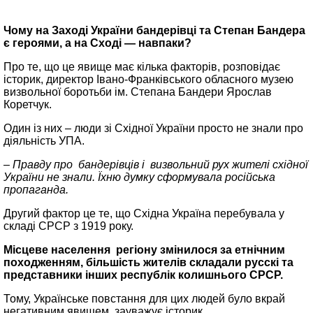
Чому на Заході України бандерівці та Степан Бандера
є героями, а на Сході — навпаки?
Про те, що це явище має кілька факторів, розповідає
історик, директор Івано-Франківського обласного музею
визвольної боротьби ім. Степана Бандери Ярослав
Коретчук.
Один із них – люди зі Східної України просто не знали про
діяльність УПА.
– Правду про бандерівців і визвольний рух жителі східної
України не знали. Їхню думку сформувала російська
пропаганда.
Другий фактор це те, що Східна Україна перебувала у
складі СРСР з 1919 року.
Місцеве населення регіону змінилося за етнічним
походженням, більшість жителів складали русскі та
представники інших республік колишнього СРСР.
Тому, Українське повстання для цих людей було вкрай
негативним явищем, зауважує історик.