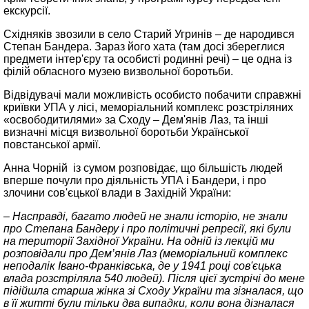
екскурсії.
Східняків звозили в село Старий Угринів – де народився
Степан Бандера. Зараз його хата (там досі збереглися
предмети інтер'єру та особисті родинні речі) – це одна із
філій обласного музею визвольної боротьби.
Відвідувачі мали можливість особисто побачити справжні
криївки УПА у лісі, меморіальний комплекс розстріляних
«освободитилями» за Сходу – Дем'янів Лаз, та інші
визначні місця визвольної боротьби Української
повстанської армії.
Анна Чорній із сумом розповідає, що більшість людей
вперше почули про діяльність УПА і Бандери, і про
злочини сов'єцької влади в Західній України:
– Насправді, багато людей не знали історію, не знали
про Степана Бандеру і про політичні репресії, які були
на території Західної України. На одній із лекцій ми
розповідали про Дем’янів Лаз (меморіальний комплекс
неподалік Івано-Франківська, де у 1941 році сов'єцька
влада розстріляла 540 людей). Після цієї зустрічі до мене
підійшла старша жінка зі Сходу України та зізналася, що
в її житті були тільки два випадки, коли вона дізналася