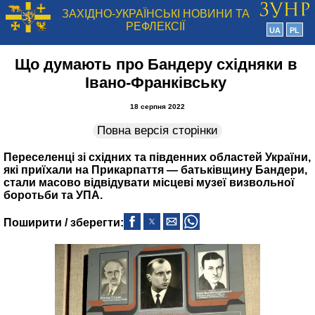
ЗАХІДНО-УКРАЇНСЬКІ НОВИНИ ТА
РЕФЛЕКСІЇ
UA
PL
Що думають про Бандеру східняки в
Івано-Франківську
18 серпня 2022
Повна версія сторінки
Переселенці зі східних та південних областей України,
які приїхали на Прикарпаття — батьківщину Бандери,
стали масово відвідувати місцеві музеї визвольної
боротьби та УПА.
Поширити / зберегти: