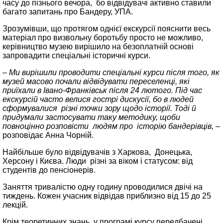
часу до пізнього вечора, бо відвідувачі активно ставили
багато запитань про Бандеру, УПА.
Зрозумівши, що протягом однієї екскурсії пояснити весь
матеріал про визвольну боротьбу просто не можливо,
керівництво музею вирішило на безоплатній основі
запровадити спеціальні історичні курси.
– Ми вирішили проводити спеціальні курси після того, як
музей масово почали відвідувати переселенці, які
приїхали в Івано-Франківськ після 24 лютого. Під час
екскурсій часто велися гострі дискусії, бо в людей
сформувалися різні точки зору щодо історії. Тоді й
придумали застосувати таку методику, щоби
повноцінно розповісти людям про історію бандерівців, –
розповідає Анна Чорній.
Найбільше було відвідувачів з Харкова, Донецька,
Херсону і Києва. Люди різні за віком і статусом: від
студентів до пенсіонерів.
Заняття тривалістю одну годину проводилися двічі на
тиждень. Кожен учасник відвідав приблизно від 15 до 25
лекцій.
Крім теоретичних знань, у програмі курсу передбачені