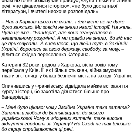
«нам ніхто не розказував правду», «чули тільки негативні
речі, «не цікавилися історією», «не було достатньої
літератури, і вчителі неохоче розповідали».
– Нас в Харкові цього не вчили, і для мене це не дуже
було важливо. Ми зовсім не знали нашої історії. На жаль.
Чула це ім'я - "Бандера", але воно згадувалося в
негативному розумінні. А ми правди не знали, бо від нас
це приховували. А виявилося, що люди тут, в Західній
Україні, боролися за свою державу, свободу, за мову, –
ділиться східна переселенка Катерина.
Катерині 32 роки, родом з Харкова, вісім років тому
переїхала у Київ. Її, як і більшість киян, війна змусила
тікати зі столиці у більш безпечні міста на заході України.
Опинившись у Франківську, відвідала майже всі заняття
курсу з історії, бо захотіла дізнатися більше про
бандерівців:
– Мені було цікаво: чому Західна Україна така затята?
Затята в любові до Батьківщини, до всього
українського! Чому в місцевих жителів таке високе
відчуття гордості за Україну? На Сході не так близько
до серця сприймаються ці речі.