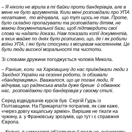
– Я ніколи не вірила в ті байки проти бандерівців, але в
мене не було аргументів. Коли мені розповідали про УПА
негативне, то відчувала, що тут щось не так. Проте,
було складно пропагувати та розповідати дітям, не
маючи документальної бази, щоб підтвердити свої
слова чи надати докази. Нам показали копії документів,
в яких майже по днях було розписано, що, де і як робили
воїни УПА, і які були стосунки з місцевим населенням. Це
були люди високої моральності та чистоти.
Зі словами дружини погоджується чоловік Микола.
– Раніше, коли на Харківщину до нас приїжджали люди з
Західної України на сезонні роботи, їх обзивали
«бандерівцями». Вважалося, що це погані люди. Я
відчував, що радянська влада дуже бреше й обманює
нас, розповідаючи про бандерівців у своєму стилі
.
Серед відвідувачів курсів був Сергій Гудзь із
Полтавщини. На Прикарпаття потрапив, як сам каже,
«через довгу кацапську армію». Вирішив не тікати на
чужину, а у Франківську зрозумів, що тут і є справжня
Європа.
– Колись я намагався об'єктивно й реально оцінювати