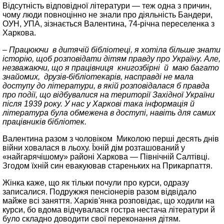
Відсутність відповідної літератури — теж одна з причин,
чому люди повноцінно не знали про діяльність Бандери,
ОУН, УПА, зізнається Валентина, 74-річна переселенка з
Харкова.
– Працюючи в дитячій бібліотеці, я хотіла більше знати
історію, щоб розповідати дітям правду про Україну. Але,
незважаючи, що я працівниця книгозбірні й маю багато
знайомих, друзів-бібліотекарів, насправді не мала
доступу до літератури, в якій розповідалася б правда
про події, що відбувалися на території Західної України
після 1939 року. У нас у Харкові така інформація й
література була обмежена в доступі, навіть для самих
працівників бібліотек.
Валентина разом з чоловіком Миколою перші десять днів
війни ховалася в льоху. Їхній дім розташований у
«найгарячішому» районі Харкова — Північній Салтівці.
Згодом їхній син евакуював стареньких на Прикарпаття.
Жінка каже, що як тільки почули про курси, одразу
записалися. Подружжя пенсіонерів разом відвідало
майже всі заняття. Харків'янка розповідає, що ходили на
курси, бо вдома відчувалася гостра нестача літератури й
було складно доводити свої переконання дітям.