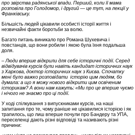
про звірства радянської влади. Перший, коли її мама
розповіла про Голодомор, і другий — це тут, на лекції у
Франківську.
Більшість людей цікавили особисті історії життя і
незвичайні факти боротьби за волю.
Багато питань виникало про Романа Шухевича і
повстанців, що вони робили і якою була їхня подальша
доля.
– Люди вперше відкрили для себе історичні події. Серед
відвідувачів курсів були навіть кандидат історичних наук
з Харкова, доктор історичних наук з Києва. Спочатку
мені було важко розповідати історію цим людям, бо
думала: а що я можу нового відкрити цим освіченим
історикам? А вони нам кажуть: «Ми про це вперше чуємо
і нічого не знаємо про ці події.
У ході спілкування з випускниками курсів, на наші
запитання про те, чому раніше не цікавилися історією і як
трапилось, що лиш вперше почули про Бандеру та УПА,
переселенці дають різні відповіді та називають різні
причини: