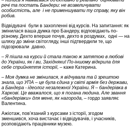
речі та постать Бандери: не возвеличувати
особистість, але і не применшувати ту справу, яку він
робив.
Відвідувачі були в захопленні від курсів. На запитання: як
змінилася ваша думка про Бандеру, відповідають по-
різному. Дехто вперше почув, дехто в роздумах, одні — на
шляху до зміни світогляду, інші підтвердили те, що
підозрювали давно.
– Я пішла на курси й стала такою ж затятою в любові
до України, як і ви, Західняки! По-іншому відкрила для
себе сприйняття історії, –
каже Катерина.
– Моя думка не змінилася, я відчувала та й зрештою
знала, що УПА – це була єдина у світі армія без держави,
а Бандера - ідеолог незалежної України. Я – бандерівка в
Харкові. Це вважалося, що я погана людина. Але звання
«бандерівки» для мене, як нагорода, –
гордо заявляє
Валентина.
Ажіотаж, пов'язаний з курсами з історії, згодом
зменшився, хоча вистачає і відвідувачів, і учасників,
розповідають працівники музею.