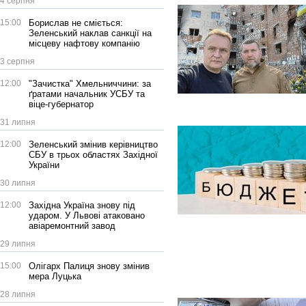
4 серпня
15:00
Борислав не сміється:
Зеленський наклав санкції на
місцеву нафтову компанію
3 серпня
12:00
"Зачистка" Хмельниччини: за
ґратами начальник УСБУ та
віце-губернатор
31 липня
12:00
Зеленський змінив керівництво
СБУ в трьох областях Західної
України
30 липня
12:00
Західна Україна знову під
ударом. У Львові атаковано
авіаремонтний завод
29 липня
15:00
Олігарх Палиця знову змінив
мера Луцька
28 липня