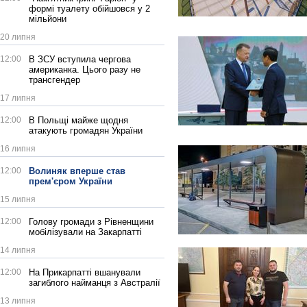
формі туалету обійшовся у 2
мільйони
20 липня
12:00
В ЗСУ вступила чергова
американка. Цього разу не
трансгендер
17 липня
12:00
В Польщі майже щодня
атакують громадян України
16 липня
12:00
Волиняк вперше став
прем'єром України
15 липня
12:00
Голову громади з Рівненщини
мобілізували на Закарпатті
14 липня
12:00
На Прикарпатті вшанували
загиблого найманця з Австралії
13 липня