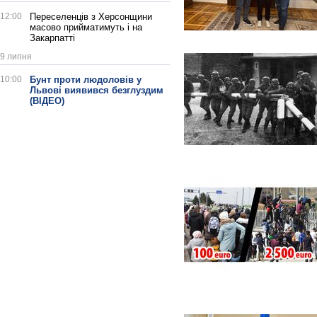
12:00
Переселенців з Херсонщини
масово прийматимуть і на
Закарпатті
9 липня
10:00
Бунт проти людоловів у
Львові виявився безглуздим
(ВІДЕО)