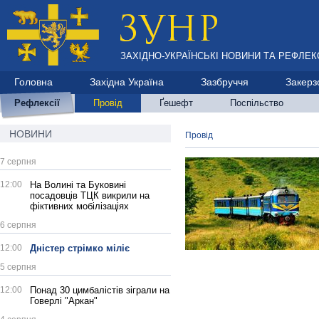
ЗАХІДНО-УКРАЇНСЬКІ НОВИНИ ТА РЕФЛЕКС
Головна
Західна Україна
Зазбруччя
Закерз
Рефлексії
Провід
Ґешефт
Поспільство
НОВИНИ
Провід
7 серпня
12:00
На Волині та Буковині
посадовців ТЦК викрили на
фіктивних мобілізаціях
6 серпня
12:00
Дністер стрімко міліє
5 серпня
12:00
Понад 30 цимбалістів зіграли на
Говерлі "Аркан"