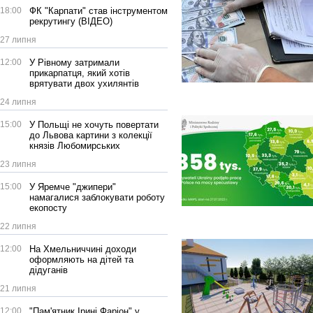
18:00
ФК "Карпати" став інструментом
рекрутингу (ВІДЕО)
27 липня
12:00
У Рівному затримали
прикарпатця, який хотів
врятувати двох ухилянтів
24 липня
15:00
У Польщі не хочуть повертати
до Львова картини з колекції
князів Любомирських
23 липня
15:00
У Яремче "джипери"
намагалися заблокувати роботу
екопосту
22 липня
12:00
На Хмельниччині доходи
оформляють на дітей та
дідуганів
21 липня
12:00
"Пам'ятник Ірині Фаріон" у