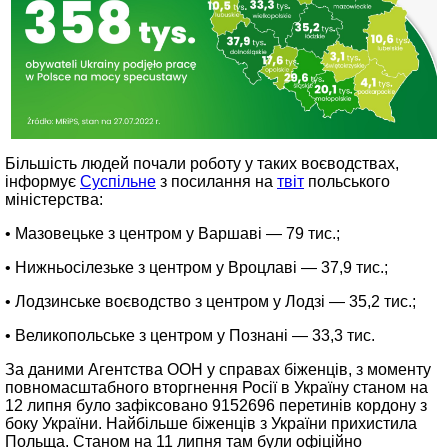
Більшість людей почали роботу у таких воєводствах,
інформує
Суспільне
з посилання на
твіт
польського
міністерства:
• Мазовецьке з центром у Варшаві — 79 тис.;
• Нижньосілезьке з центром у Вроцлаві — 37,9 тис.;
• Лодзинське воєводство з центром у Лодзі — 35,2 тис.;
• Великопольське з центром у Познані — 33,3 тис.
За даними Агентства ООН у справах біженців, з моменту
повномасштабного вторгнення Росії в Україну станом на
12 липня було зафіксовано 9152696 перетинів кордону з
боку України. Найбільше біженців з України прихистила
Польща. Станом на 11 липня там були офіційно