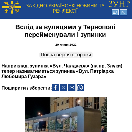
ЗАХІДНО-УКРАЇНСЬКІ НОВИНИ ТА
РЕФЛЕКСІЇ
UA
PL
Вслід за вулицями у Тернополі
перейменували і зупинки
29 липня 2022
Повна версія сторінки
Наприклад, зупинка «Вул. Чалдаєва» (на пр. Злуки)
тепер називатиметься зупинка «Вул. Патріарха
Любомира Гузара»
Поширити / зберегти: