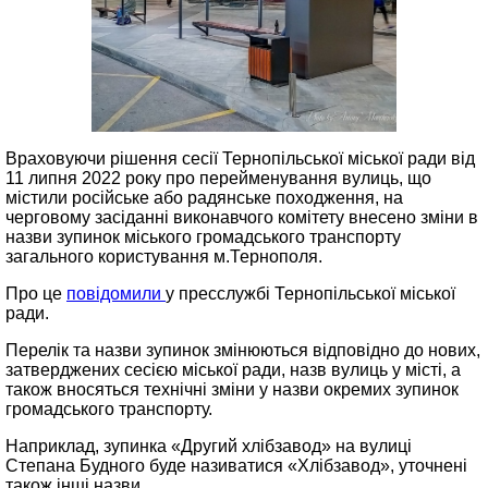
Враховуючи рішення сесії Тернопільської міської ради від
11 липня 2022 року про перейменування вулиць, що
містили російське або радянське походження, на
черговому засіданні виконавчого комітету внесено зміни в
назви зупинок міського громадського транспорту
загального користування м.Тернополя.
Про це
повідомили
у пресслужбі Тернопільської міської
ради.
Перелік та назви зупинок змінюються відповідно до нових,
затверджених сесією міської ради, назв вулиць у місті, а
також вносяться технічні зміни у назви окремих зупинок
громадського транспорту.
Наприклад, зупинка «Другий хлібзавод» на вулиці
Степана Будного буде називатися «Хлібзавод», уточнені
також інші назви.