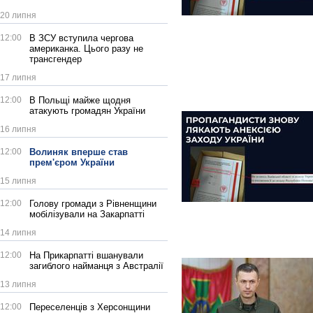
20 липня
12:00
В ЗСУ вступила чергова
американка. Цього разу не
трансгендер
17 липня
12:00
В Польщі майже щодня
атакують громадян України
16 липня
12:00
Волиняк вперше став
прем'єром України
15 липня
12:00
Голову громади з Рівненщини
мобілізували на Закарпатті
14 липня
12:00
На Прикарпатті вшанували
загиблого найманця з Австралії
13 липня
12:00
Переселенців з Херсонщини