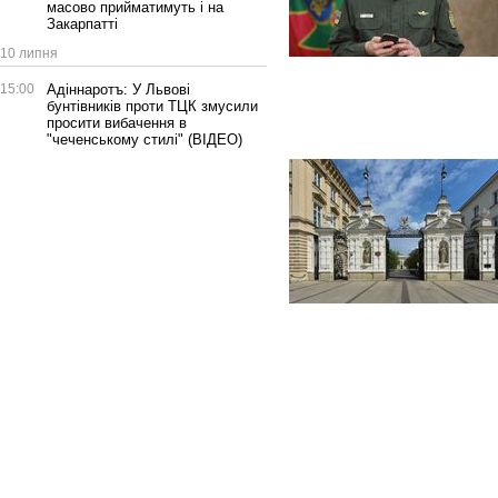
масово прийматимуть і на
Закарпатті
10 липня
15:00
Адіннаротъ: У Львові
бунтівників проти ТЦК змусили
просити вибачення в
"чеченському стилі" (ВІДЕО)