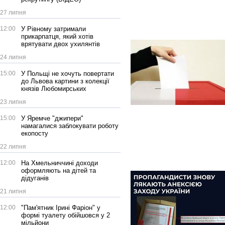
27 липня
12:00
У Рівному затримали
прикарпатця, який хотів
врятувати двох ухилянтів
24 липня
15:00
У Польщі не хочуть повертати
до Львова картини з колекції
князів Любомирських
23 липня
15:00
У Яремче "джипери"
намагалися заблокувати роботу
екопосту
22 липня
12:00
На Хмельниччині доходи
оформляють на дітей та
дідуганів
21 липня
12:00
"Пам'ятник Ірині Фаріон" у
формі туалету обійшовся у 2
мільйони