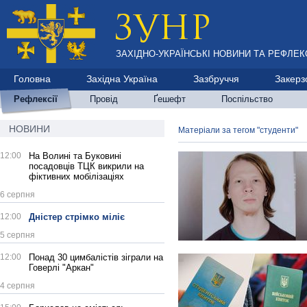
ЗАХІДНО-УКРАЇНСЬКІ НОВИНИ ТА РЕФЛЕКС
Головна
Західна Україна
Зазбруччя
Закерз
Рефлексії
Провід
Ґешефт
Поспільство
НОВИНИ
Матеріали за тегом "студенти"
12:00
На Волині та Буковині
посадовців ТЦК викрили на
фіктивних мобілізаціях
6 серпня
12:00
Дністер стрімко міліє
5 серпня
12:00
Понад 30 цимбалістів зіграли на
Говерлі "Аркан"
4 серпня