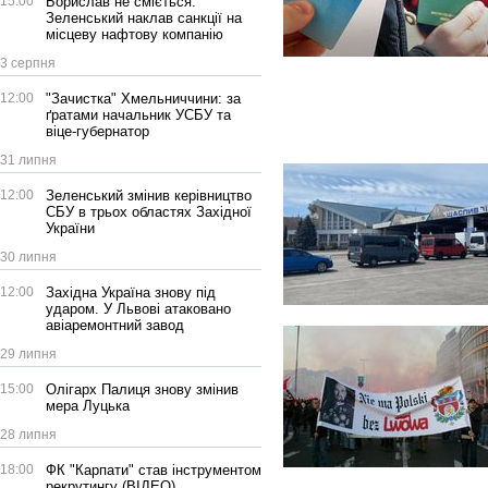
15:00
Борислав не сміється:
Зеленський наклав санкції на
місцеву нафтову компанію
3 серпня
12:00
"Зачистка" Хмельниччини: за
ґратами начальник УСБУ та
віце-губернатор
31 липня
12:00
Зеленський змінив керівництво
СБУ в трьох областях Західної
України
30 липня
12:00
Західна Україна знову під
ударом. У Львові атаковано
авіаремонтний завод
29 липня
15:00
Олігарх Палиця знову змінив
мера Луцька
28 липня
18:00
ФК "Карпати" став інструментом
рекрутингу (ВІДЕО)