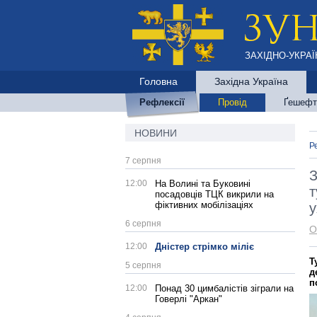
ЗАХІДНО-УКРАЇ
Головна
Західна Україна
Рефлексії
Провід
Ґешефт
НОВИНИ
Р
7 серпня
З
12:00
На Волині та Буковині
т
посадовців ТЦК викрили на
фіктивних мобілізаціях
у
6 серпня
О
12:00
Дністер стрімко міліє
Т
5 серпня
д
п
12:00
Понад 30 цимбалістів зіграли на
Говерлі "Аркан"