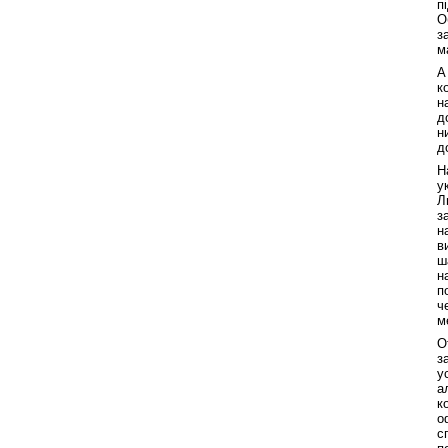
п
О
з
м
А
к
н
д
н
д
Н
у
Л
з
н
в
ш
н
п
ч
м
О
з
у
а
к
о
с