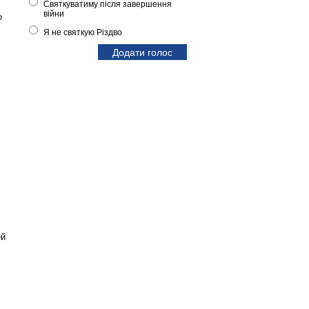
Святкуватиму після завершення
війни
о
Я не святкую Різдво
ей