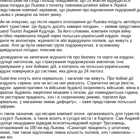
юбельський на сході Польщі повідомили, що 15 жовтня відбудеться
ерша поїздка до Львова з початку повномасштабної війни в Україні.
редставник компанії зауважив, що рішення про відновлення подорожей д
ьвова є реакцією на попит ринку.
Ми не очікуємо, що після нашого оголошення до Львова поїдуть автобуси
абиті туристами. Це будуть досить камерні поїздки», – заявив представн
uand Tourist Анджей Кудліцкі. За його словами, компанія попри війну
остійно перевозила людей через польсько-український кордон: люди
здили як волонтери, журналісти або відвідували поляків, що живуть у
ьвові. Але це були невеликі групи подорожуючих, в основному
ндивідуальні поїздки, пояснив він.
ідповідаючи на запитання журналістів про безпеку та черги на кордоні,
удліцкі наголосив, що страхування подорожуючих виключає їхнє
еребування у зоні бойових дій, а контроль на польсько-українському
ордоні повернувся до системи, яка діяла до 24 лютого.
Львів’яни хочуть жити нормально, і загалом так живуть. Про бойові дії
агадують сирени, але не всі на них реагують. Стратегічні місця (мости,
іадуки, адміністративні та військові будівлі) охороняють військові, вікна в
ідвалах будівель закріплені мішками з піском, діє комендантська година.
ле ресторани працюють, хоч і в скороченому режимі, торгівля йде
ормально, у магазинах немає дефіциту», – каже представник польської
урфірми.
ін також зазначив, що місцеві компанії охоче організовують для туристів
кскурсії Львовом, а також возять в сусідні міста і в Карпати. Сам Анджей
удліцкі нещодавно відвідав всесвітньовідомий курорт Трускавець,
озташований за 100 км від Львова. «Санаторії працюють у штатному
ежимі, там також відпочиває певна кількість поляків, хоч і невелика» –
аже він.