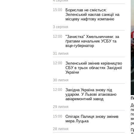
4 серпня
15:00
Борислав не сміється:
Зеленський наклав санкції на
місцеву нафтову компанію
3 серпня
12:00
"Зачистка" Хмельниччини: за
ґратами начальник УСБУ та
віце-губернатор
31 липня
12:00
Зеленський змінив керівництво
СБУ в трьох областях Західної
України
30 липня
12:00
Західна Україна знову під
ударом. У Львові атаковано
П
авіаремонтний завод
Д
29 липня
п
п
15:00
Олігарх Палиця знову змінив
м
мера Луцька
р
28 липня
П