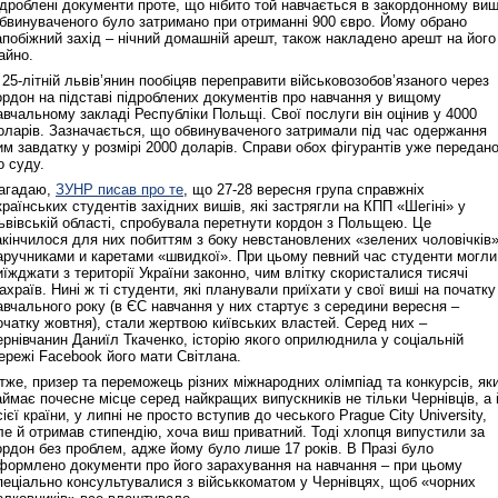
ідроблені документи проте, що нібито той навчається в закордонному виш
бвинуваченого було затримано при отриманні 900 євро. Йому обрано
апобіжний захід – нічний домашній арешт, також накладено арешт на його
айно.
 25-літній львів’янин пообіцяв переправити військовозобов’язаного через
ордон на підставі підроблених документів про навчання у вищому
авчальному закладі Республіки Польщі. Свої послуги він оцінив у 4000
оларів. Зазначається, що обвинуваченого затримали під час одержання
им завдатку у розмірі 2000 доларів. Справи обох фігурантів уже передан
о суду.
агадаю,
ЗУНР писав про те
, що 27-28 вересня група справжніх
країнських студентів західних вишів, які застрягли на КПП «Шегіні» у
ьвівській області, спробувала перетнути кордон з Польщею. Це
акінчилося для них побиттям з боку невстановлених «зелених чоловічків»
аручниками и каретами «швидкої». При цьому певний час студенти могли
иїжджати з території України законно, чим влітку скористалися тисячі
ахраїв. Нині ж ті студенти, які планували приїхати у свої виші на початку
авчального року (в ЄС навчання у них стартує з середини вересня –
очатку жовтня), стали жертвою київських властей. Серед них –
ернівчанин Даниїл Ткаченко, історію якого оприлюднила у соціальній
ережі Facebook його мати Світлана.
тже, призер та переможець різних міжнародних олімпіад та конкурсів, як
аймає почесне місце серед найкращих випускників не тільки Чернівців, а 
сієї країни, у липні не просто вступив до чеського Prague City University,
ле й отримав стипендію, хоча виш приватний. Тоді хлопця випустили за
ордон без проблем, адже йому було лише 17 років. В Празі було
формлено документи про його зарахування на навчання – при цьому
пеціально консультувалися з військкоматом у Чернівцях, щоб «чорних