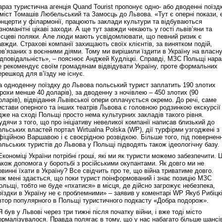
араз туристична агенція Quand Tourist пропонує одно- або дводенні поїзд
Реконструкція подій 1 листопад
 міст Томашів Любельський та Замосць до Львова. «Тут є оперні покази, 
1918 року у Львові
онцерти у філармонії, працюють заклади культури та відбуваються
ізноманітні цікаві заходи. А ще тут завжди чекають у гості львів’яни та
ісцеві поляки. Але люди мають усвідомлювати, що певний ризик є
авжди. Страхові компанії захищають своїх клієнтів, за винятком подій,
ов’язаних з воєнними діями. Тому ми вирішили їздити в Україну на власн
ідповідальність», – пояснює Анджей Кудліцкі. Справді, МЗС Польщі нара
е рекомендує своїм громадянам відвідувати Україну, проте формальних
ерешкод для в’їзду не існує.
а одноденну поїздку до Львова польський турист заплатить 190 злотих
трохи менше 40 доларів), за дводенну з ночівлею – 450 злотих (90
оларів), відвідання Львівської опери оплачується окремо. До речі, саме
истави оперного та інших театрів Львова є головною родзинкою екскурсії
дже на сході Польщі просто нема культурних закладів такого рівня.
удячи з того, що про ініціативу невеликої компанії написав близький до
Спільний інформпростір Західно
ольських властей портал Wirtualna Polska (WP), дії турфірми узгоджені з
України
фіційною Варшавою і є своєрідною розвідкою. Більше того, під повернен
ольських туристів до Львова у Польщі підводять також ідеологічну базу.
Економіці України потрібні гроші, які ми як туристи можемо забезпечити. 
акож допомога у боротьбі з російськими окупантами. Як довго ми не
овинні їхати в Україну? Все свідчить про те, що війна триватиме довго.
ож мені здається, що поки турист поінформований і знає позицію МЗС
ольщі, тобто не буде «пхатися» в місця, де дійсно загрожує небезпека,
оїздки в Україну не є проблемними» – заявив у коментарі WP Якуб Рибіцкі
втор популярного в Польщі туристичного подкасту «Добра подорож».
Я був у Львові через три тижні після початку війни, і вже тоді місто
ормалізувалося. Правда полягає в тому, що у нас набагато більше шансі