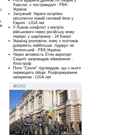
Росія вдарила дроном по лікарні у
Херсоні, є постраждалі - РБК-
Україна
о
Залужний: Україні потрібен
абсолютно новий силовий блок у
,
Європі - LIGA.net
ик
У Львові конфлікт з матір'ю
військового через російську мову
переріс у шарпанину - 24 Канал
Українці розповіли, кому з політиків
довіряють найбільше: лідирує не
Зеленський - РБК-Україна
Через активність Етни аеропорт
Сицилії запровадив обмеження -
Апостроф
Полк "Скеля" підтвердив, що з нього
переводять бійців. Розформування
заперечив - LIGA.net
ФОТО