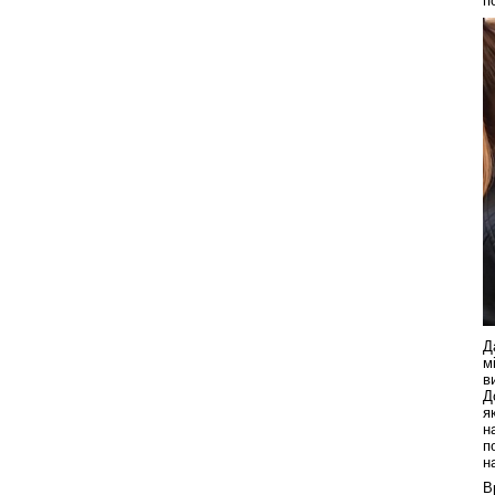
п
Д
м
в
Д
я
н
п
н
В