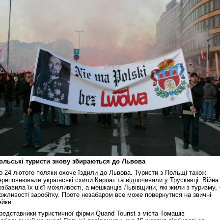
ольські туристи знову збираються до Львова
о 24 лютого поляки охоче їздили до Львова. Туристи з Польщі також
ереповнювали українські схили Карпат та відпочивали у Трускавці. Війна
озбавила їх цієї можливості, а мешканців Львівщини, які жили з туризму, 
ожливості заробітку. Проте незабаром все може повернутися на звичні
ейки.
редставники туристичної фірми Quand Tourist з міста Томашів