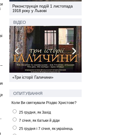
ки
а
Реконструкція подій 1 листопада
Реконструкція подій 1 лис
є
1918 року у Львові
1918 року у Львові
ВІДЕО
у
зі
 –
ї
«Три історії Галичини»
Спільний інформпростір За
України
ня
ОПИТУВАННЯ
Це
Коли Ви святкували Різдво Христове?
25 грудня, як Захід
,
7 січня, як батьки й діди
25 грудня і 7 січня, як українець
в