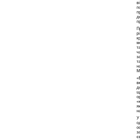
в
п
п
д
п
П
р
к
м
т
ч
з
т
н
М
«
в
д
щ
о
«
я
н
У
о
о
з
є