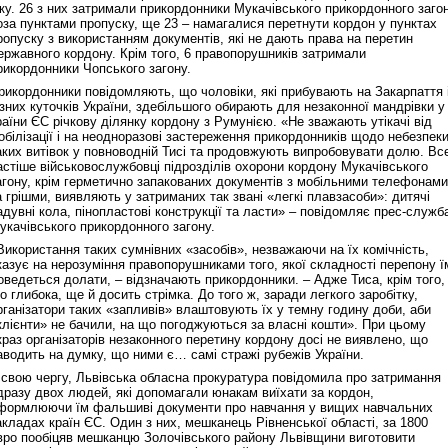
іку. 26 з них затримали прикордонники Мукачівського прикордонного заго
оза пунктами пропуску, ще 23 – намагалися перетнути кордон у пунктах
ропуску з використанням документів, які не дають права на перетин
ержавного кордону. Крім того, 6 правопорушників затримали
рикордонники Чопського загону.
рикордонники повідомляють, що чоловіки, які прибувають на Закарпаття 
ізних куточків України, здебільшого обирають для незаконної мандрівки у
раїни ЄС річкову ділянку кордону з Румунією. «Не зважають утікачі від
обілізації і на неодноразові застереження прикордонників щодо небезпек
аких витівок у повноводній Тисі та продовжують випробовувати долю. Вс
астіше військовослужбовці підрозділів охорони кордону Мукачівського
агону, крім герметично запакованих документів з мобільними телефонами
а грішми, виявляють у затриманих так звані «легкі плавзасоби»: дитячі
адувні кола, пінопластові конструкції та ласти» – повідомляє прес-служб
укачівського прикордонного загону.
Використання таких сумнівних «засобів», незважаючи на їх комічність,
казує на нерозуміння правопорушниками того, якої складності перепону ї
оведеться долати, – відзначають прикордонники. – Адже Тиса, крім того,
о глибока, ще й досить стрімка. До того ж, заради легкого заробітку,
рганізатори таких «запливів» влаштовують їх у темну годину доби, аби
клієнти» не бачили, на що погоджуються за власні кошти». При цьому
краз організаторів незаконного перетину кордону досі не виявлено, що
аводить на думку, що ними є… самі стражі рубежів України.
 свою чергу, Львівська обласна прокуратура повідомила про затримання
дразу двох людей, які допомагали юнакам виїхати за кордон,
формлюючи їм фальшиві документи про навчання у вищих навчальних
акладах країн ЄС. Один з них, мешканець Рівненської області, за 1800
вро пообіцяв мешканцю Золочівського району Львівщини виготовити