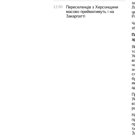
з
12:00
Переселенців з Херсонщини
Л
масово прийматимуть і на
ц
Закарпатті
Р
Ч
з
П
з
Я
т
У
в
ч
з
с
б
я
а
П
У
в
р
Н
п
п
т
З