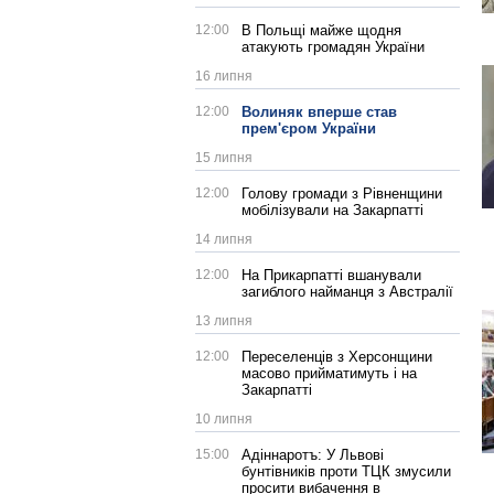
12:00
В Польщі майже щодня
атакують громадян України
16 липня
12:00
Волиняк вперше став
прем'єром України
15 липня
12:00
Голову громади з Рівненщини
мобілізували на Закарпатті
14 липня
12:00
На Прикарпатті вшанували
загиблого найманця з Австралії
13 липня
12:00
Переселенців з Херсонщини
масово прийматимуть і на
Закарпатті
10 липня
15:00
Адіннаротъ: У Львові
бунтівників проти ТЦК змусили
просити вибачення в