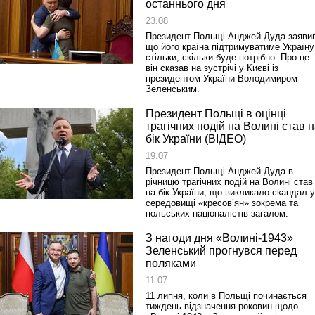
останнього дня
23.08
Президент Польщі Анджей Дуда заяви
що його країна підтримуватиме Україну
стільки, скільки буде потрібно. Про це
він сказав на зустрічі у Києві із
президентом України Володимиром
Зеленським.
Президент Польщі в оцінці
трагічних подій на Волині став 
бік України (ВІДЕО)
19.07
Президент Польщі Анджей Дуда в
річницю трагічних подій на Волині став
на бік України, що викликало скандал у
середовищі «кресов’ян» зокрема та
польських націоналістів загалом.
З нагоди дня «Волині-1943»
Зеленський прогнувся перед
поляками
11.07
11 липня, коли в Польщі починається
тиждень відзначення роковин щодо