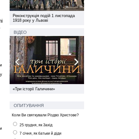
а
Реконструкція подій 1 листопада
Реконструкція подій 1 лис
1918 року у Львові
1918 року у Львові
лі
а
ВІДЕО
и
 у
ї
«Три історії Галичини»
Спільний інформпростір За
України
ОПИТУВАННЯ
Коли Ви святкували Різдво Христове?
25 грудня, як Захід
и
7 січня, як батьки й діди