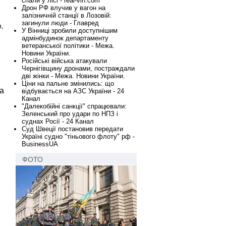
спали у лісі - real-vin.com
Дрон РФ влучив у вагон на
залізничній станції в Лозовій:
загинули люди - Главред
в,
У Вінниці зробили доступнішим
адмінбудинок департаменту
ветеранської політики - Межа.
Новини України.
Російські війська атакували
Чернігівщину дронами, постраждали
дві жінки - Межа. Новини України.
Ціни на пальне змінились: що
на
відбувається на АЗС України - 24
Канал
"Далекобійні санкції" спрацювали:
Зеленський про удари по НПЗ і
суднах Росії - 24 Канал
Суд Швеції постановив передати
Україні судно "тіньового флоту" рф -
BusinessUA
ФОТО