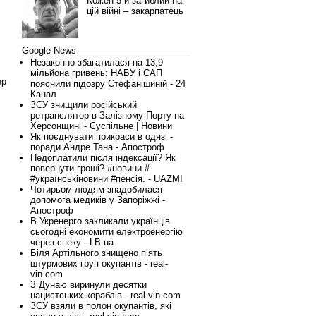
Кожен 5-й загиблий на
цій війні – закарпатець
Google News
Незаконно збагатилася на 13,9
мільйона гривень: НАБУ і САП
ер
пояснили підозру Стефанішиній - 24
Канал
ЗСУ знищили російський
ретранслятор в Залізному Порту на
Херсонщині - Суспільне | Новини
Як поєднувати прикраси в одязі -
поради Андре Тана - Апостроф
Недоплатили після індексації? Як
повернути гроші? #новини #
#українськіновини #пенсія. - UAZMI
Чотирьом людям знадобилася
допомога медиків у Запоріжжі -
Апостроф
В Укренерго закликали українців
сьогодні економити електроенергію
через спеку - LB.ua
Біля Артільного знищено п’ять
штурмових груп окупантів - real-
vin.com
З Дунаю виринули десятки
нацистських кораблів - real-vin.com
ЗСУ взяли в полон окупантів, які