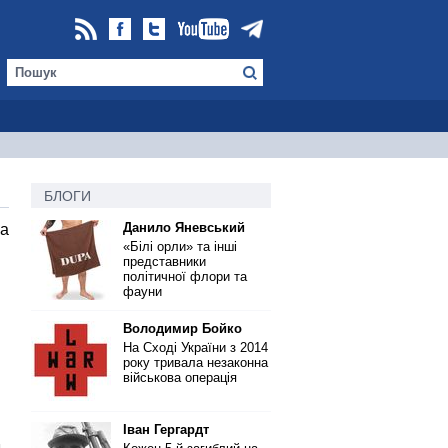
БЛОГИ
Данило Яневський
ка
«Білі орли» та інші
представники
політичної флори та
фауни
Володимир Бойко
На Сході України з 2014
року тривала незаконна
військова операція
Іван Гергардт