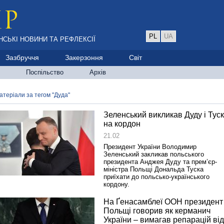
PL
UA
НСЬКІ НОВИНИ ТА РЕФЛЕКСІЇ
Зазбруччя
Закерзоння
Світ
Поспільство
Архів
атеріали за тегом "Дуда"
Зеленський викликав Дуду і Тус
на кордон
21.02
Президент України Володимир
Зеленський закликав польського
президента Анджея Дуду та прем’єр-
міністра Польщі Дональда Туска
приїхати до польсько-українського
кордону.
На Ґенасамблеї ООН президент
Польщі говорив як керманич
України – вимагав репарацій від