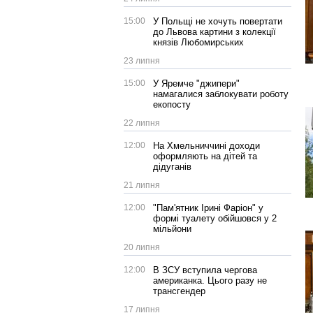
15:00
У Польщі не хочуть повертати
до Львова картини з колекції
князів Любомирських
23 липня
15:00
У Яремче "джипери"
намагалися заблокувати роботу
екопосту
22 липня
12:00
На Хмельниччині доходи
оформляють на дітей та
дідуганів
21 липня
12:00
"Пам'ятник Ірині Фаріон" у
формі туалету обійшовся у 2
мільйони
20 липня
12:00
В ЗСУ вступила чергова
американка. Цього разу не
трансгендер
17 липня