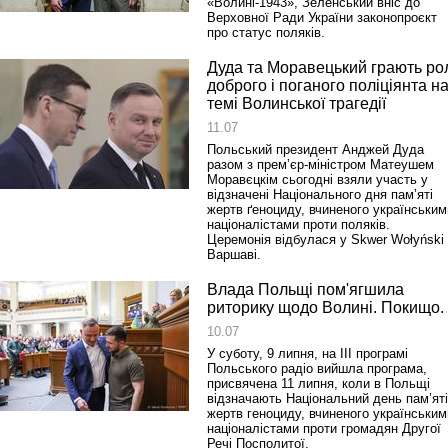
«Волині-1943», Зеленський вніс до
Верховної Ради України законопроєкт
про статус поляків.
Реконструкція подій 1 листопад
1918 року у Львові
Дуда та Моравецький грають ро
доброго і поганого поліціянта н
темі Волинської трагедії
11.07
Польський президент Анджей Дуда
разом з прем’єр-міністром Матеушем
Моравєцкім сьогодні взяли участь у
відзначені Національного дня пам’яті
жертв ґеноциду, вчиненого українським
націоналістами проти поляків.
Церемонія відбулася у Skwer Wołyński
Варшаві.
Спільний інформпростір Західно
Влада Польщі пом'ягшила
України
риторику щодо Волині. Покищо.
10.07
У суботу, 9 липня, на ІІІ програмі
Польського радіо вийшла програма,
присвячена 11 липня, коли в Польщі
відзначають Національний день пам’яті
жертв геноциду, вчиненого українським
націоналістами проти громадян Другої
Речі Посполитої.