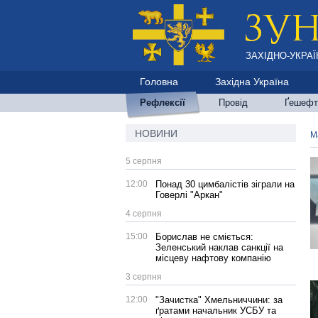
ЗАХІДНО-УКРАЇ
Головна
Західна Україна
Рефлексії
Провід
Ґешефт
НОВИНИ
М
5 серпня
12:00
Понад 30 цимбалістів зіграли на
Говерлі "Аркан"
4 серпня
15:00
Борислав не сміється:
Зеленський наклав санкції на
місцеву нафтову компанію
3 серпня
12:00
"Зачистка" Хмельниччини: за
ґратами начальник УСБУ та