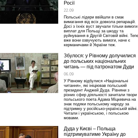
Росії
22.09
Польські лідери ввійшли в смак
вимагання від всіх довкола репарацій.
Досі з їхніх вуст звучали тільки вимоги
виплат для Польщі за шкоду та
руйнування в Другій Світовій війні. Теп
вже вони озвучують вимоги, наче є
керманичами й України теж.
Збулося: у Рівному долучилися
до польських національних
читань — під патронатом Дуди
06.09
У Рівному відбулися «Національні
читання», які ініціював польський
президент Анджей Дуда. Рівняни з
різних сфер діяльності зачитали твори
польського поета Адама Міцкевича на
знак подяки польському народу за
підтримку у російсько-українській війні.
Читали і українською, і польською
мовами.
Дуда у Києві – Польща
підтримуватиме Україну до