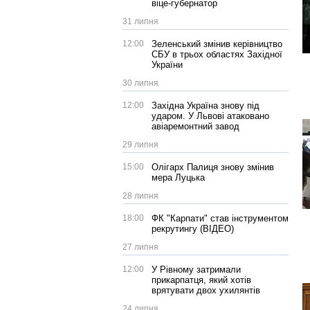
віце-губернатор
31 липня
12:00
Зеленський змінив керівництво
СБУ в трьох областях Західної
України
30 липня
12:00
Західна Україна знову під
ударом. У Львові атаковано
авіаремонтний завод
29 липня
15:00
Олігарх Палиця знову змінив
мера Луцька
28 липня
18:00
ФК "Карпати" став інструментом
рекрутингу (ВІДЕО)
27 липня
12:00
У Рівному затримали
прикарпатця, який хотів
врятувати двох ухилянтів
24 липня