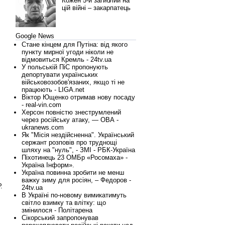
Кожен 5-й загиблий на
цій війні – закарпатець
Google News
Стане кінцем для Путіна: від якого
пункту мирної угоди ніколи не
відмовиться Кремль - 24tv.ua
У польській ПіС пропонують
депортувати українських
військовозобов'язаних, якщо ті не
працюють - LIGA.net
Віктор Ющенко отримав нову посаду
- real-vin.com
Херсон повністю знеструмлений
через російську атаку, — ОВА -
ukranews.com
Як "Місія нездійсненна". Український
сержант розповів про труднощі
шляху на "нуль", - ЗМІ - РБК-Україна
Піхотинець 23 ОМБр «Росомаха» -
Україна Інформ».
Україна повинна зробити не менш
важку зиму для росіян, – Федоров -
.
24tv.ua
В Україні по-новому вимикатимуть
.
світло взимку та влітку: що
.
змінилося - Політарена
Сікорський запропонував