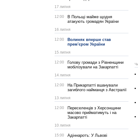
17 липня
12:00
В Польщі майже щодня
атакують громадян України
16 липня
12:00
Волиняк вперше став
прем'єром України
15 липня
12:00
Голову громади з Рівненщини
Ч
мобілізували на Закарпатті
14 липня
12:00
На Прикарпатті вшанували
загиблого найманця з Австралії
13 липня
12:00
Переселенців з Херсонщини
масово прийматимуть і на
Закарпатті
10 липня
15:00
Адіннаротъ: У Львові