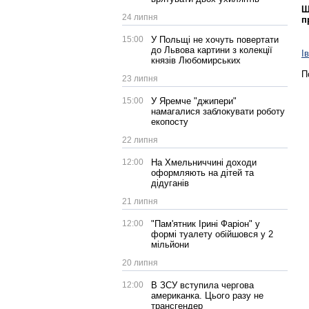
Щ
24 липня
п
15:00
У Польщі не хочуть повертати
до Львова картини з колекції
І
князів Любомирських
П
23 липня
15:00
У Яремче "джипери"
намагалися заблокувати роботу
екопосту
22 липня
12:00
На Хмельниччині доходи
оформляють на дітей та
дідуганів
21 липня
12:00
"Пам'ятник Ірині Фаріон" у
формі туалету обійшовся у 2
мільйони
20 липня
12:00
В ЗСУ вступила чергова
американка. Цього разу не
трансгендер