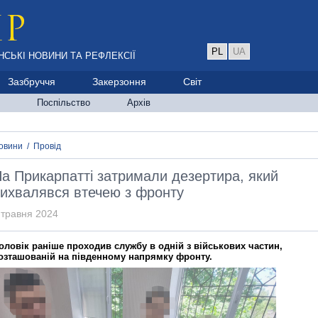
PL
UA
НСЬКІ НОВИНИ ТА РЕФЛЕКСІЇ
Зазбруччя
Закерзоння
Світ
Поспільство
Архів
овини
/
Провід
а Прикарпатті затримали дезертира, який
ихвалявся втечею з фронту
 травня 2024
оловік раніше проходив службу в одній з військових частин,
озташованій на південному напрямку фронту.