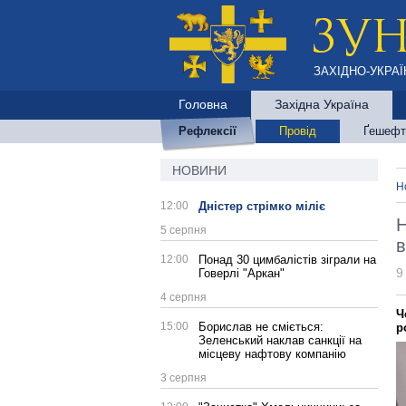
ЗАХІДНО-УКРАЇ
Головна
Західна Україна
Рефлексії
Провід
Ґешефт
НОВИНИ
Н
12:00
Дністер стрімко міліє
Н
5 серпня
в
12:00
Понад 30 цимбалістів зіграли на
9
Говерлі "Аркан"
4 серпня
Ч
15:00
Борислав не сміється:
р
Зеленський наклав санкції на
місцеву нафтову компанію
3 серпня