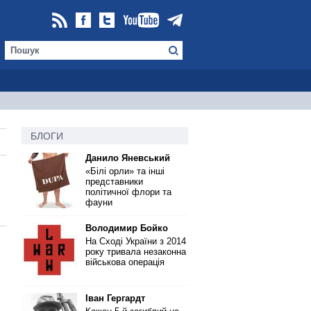
БЛОГИ
Данило Яневський
«Білі орли» та інші
представники
політичної флори та
фауни
Володимир Бойко
На Сході України з 2014
року тривала незаконна
військова операція
Іван Гергардт