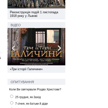
а
Реконструкція подій 1 листопада
Реконструкція подій 1 лис
1918 року у Львові
1918 року у Львові
ВІДЕО
і
ї
«Три історії Галичини»
Спільний інформпростір За
України
ОПИТУВАННЯ
Коли Ви святкували Різдво Христове?
25 грудня, як Захід
7 січня, як батьки й діди