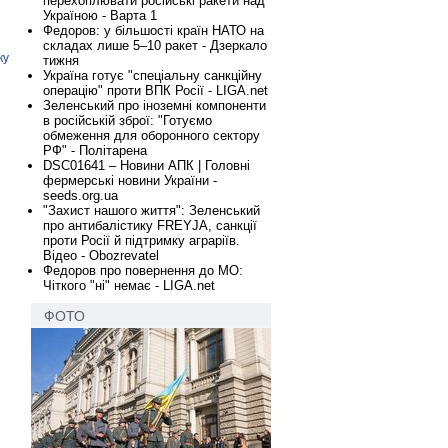
перехоплювати російські ракети над
Україною - Варта 1
Федоров: у більшості країн НАТО на
складах лише 5–10 ракет - Дзеркало
ку
тижня
Україна готує "спеціальну санкційну
операцію" проти ВПК Росії - LIGA.net
Зеленський про іноземні компоненти
в російській зброї: "Готуємо
обмеження для оборонного сектору
РФ" - Політарена
DSC01641 – Новини АПК | Головні
фермерські новини України -
seeds.org.ua
"Захист нашого життя": Зеленський
про антибалістику FREYJA, санкції
проти Росії й підтримку аграріїв.
Відео - Obozrevatel
Федоров про повернення до МО:
Чіткого "ні" немає - LIGA.net
ФОТО