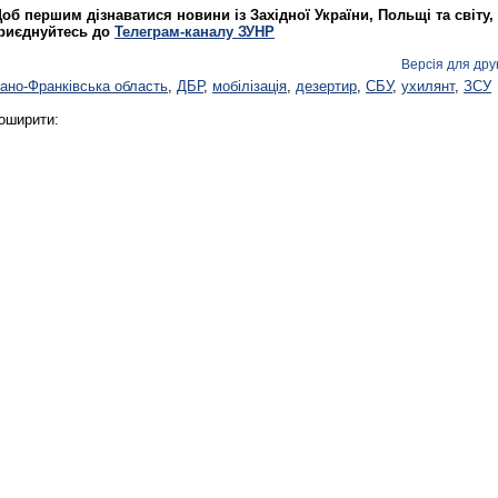
об першим дізнаватися новини із Західної України, Польщі та світу,
риєднуйтесь до
Телеграм-каналу ЗУНР
Версія для дру
вано-Франківська область
,
ДБР
,
мобілізація
,
дезертир
,
СБУ
,
ухилянт
,
ЗСУ
оширити: