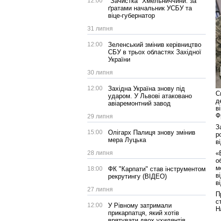
12:00
"Зачистка" Хмельниччини: за
ґратами начальник УСБУ та
віце-губернатор
31 липня
12:00
Зеленський змінив керівництво
СБУ в трьох областях Західної
України
30 липня
12:00
Західна Україна знову під
С
ударом. У Львові атаковано
д
авіаремонтний завод
в
Ф
29 липня
З
15:00
Олігарх Палиця знову змінив
р
мера Луцька
в
28 липня
«
о
м
18:00
ФК "Карпати" став інструментом
в
рекрутингу (ВІДЕО)
в
27 липня
П
с
12:00
У Рівному затримали
Н
прикарпатця, який хотів
врятувати двох ухилянтів