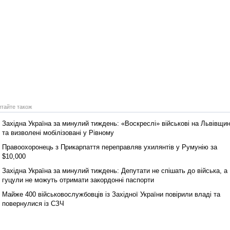
Реконструкція подій 1 листопад
1918 року у Львові
итайте також
Західна Україна за минулий тиждень: «Воскреслі» військові на Львівщин
та визволені мобілізовані у Рівному
Правоохоронець з Прикарпаття переправляв ухилянтів у Румунію за
Спільний інформпростір Західно
України
$10,000
Західна Україна за минулий тиждень: Депутати не спішать до війська, а
гуцули не можуть отримати закордонні паспорти
Майже 400 військовослужбовців із Західної України повірили владі та
повернулися із СЗЧ