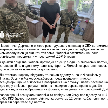
півробітники Державного бюро розслідувань у співпраці з СБУ затримали
езертира, який вихвалявся своєю втечею на відео та підбурював інших
ійськовослужбовців вчинити так само. Чоловіка затримали на Івано-
ранківщині, повідомили у прес-службі ДБР 9 травня.
а даними слідства, чоловік проходив службу в одній з військових частин,
озташованій на південному напрямку фронту. Чоловік скористався своєю
ідпусткою та не повернувся до частини.
Він отримав щорічну відпустку та поїхав додому в Івано-Франківську
бласть. Звідти військовослужбовець почав повідомляти через
есенджери, що не збирається повертатися на службу і навіть заспівав на
ідео одну з пісень про ухилянтів, які поширює ворожа пропаганда. Це
ідео він надіслав побратимам на фронт», – повідомили у прес-службі ДБР
равоохоронці розшукали чоловіка та повідомили йому про підозру за ч. 4
т. 408 ККУ (дезертирство). Втікачу загрожує до 12 років позбавлення волі
аразі він перебуває під вартою.