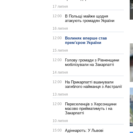
17 липня
12:00
В Польщі майже щодня
атакують громадян України
16 липня
12:00
Волиняк вперше став
прем'єром України
15 липня
12:00
Голову громади з Рівненщини
мобілізували на Закарпатті
14 липня
12:00
На Прикарпатті вшанували
загиблого найманця з Австралії
13 липня
12:00
Переселенців з Херсонщини
масово прийматимуть і на
Закарпатті
10 липня
15:00
Адіннаротъ: У Львові