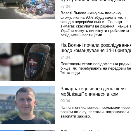
27.04
Реконструкція подій 1 листопад
Власті Львова «кинули» польську
1918 року у Львові
фірму, яка на 90% збудувала в місті
завод з переробки сміття. Польща
вимагає скасувати це рішення, інакше 
України можуть виникнути проблеми із
західними інвестиціями.
На Волині почали розслідуванн
щодо командування 14-ї бригад
24.04
Поштовхом стали повідомлення родичі
бійців, які перебувають на передовій бе
їжі та води.
Спільний інформпростір Західно
України
Закарпатець через день після
мобілізації опинився в комі
09.04
На полігоні чоловікові проламали череп
возили по лісу, зв’язали, погрожували
закопати заживо.