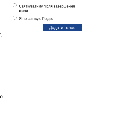
Святкуватиму після завершення
війни
Я не святкую Різдво
".
по