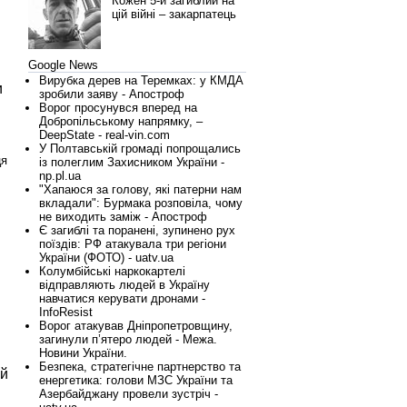
Кожен 5-й загиблий на
цій війні – закарпатець
Google News
Вирубка дерев на Теремках: у КМДА
и
зробили заяву - Апостроф
Ворог просунувся вперед на
Добропільському напрямку, –
DeepState - real-vin.com
У Полтавській громаді попрощались
ця
із полеглим Захисником України -
np.pl.ua
"Хапаюся за голову, які патерни нам
вкладали": Бурмака розповіла, чому
не виходить заміж - Апостроф
Є загиблі та поранені, зупинено рух
поїздів: РФ атакувала три регіони
України (ФОТО) - uatv.ua
Колумбійські наркокартелі
відправляють людей в Україну
навчатися керувати дронами -
InfoResist
Ворог атакував Дніпропетровщину,
загинули п’ятеро людей - Межа.
Новини України.
Безпека, стратегічне партнерство та
ій
енергетика: голови МЗС України та
Азербайджану провели зустріч -