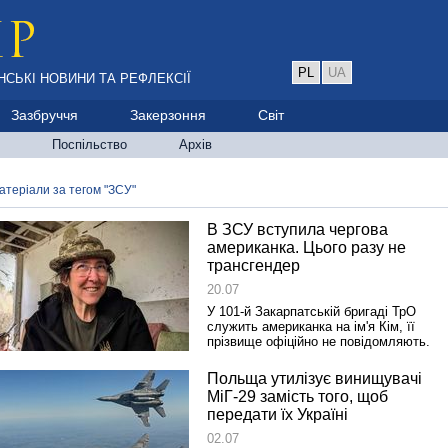
PL
UA
НСЬКІ НОВИНИ ТА РЕФЛЕКСІЇ
Зазбруччя
Закерзоння
Світ
Поспільство
Архів
атеріали за тегом "ЗСУ"
В ЗСУ вступила чергова
американка. Цього разу не
трансгендер
20.07
У 101-й Закарпатській бригаді ТрО
служить американка на ім'я Кім, її
прізвище офіційно не повідомляють.
Польща утилізує винищувачі
МіГ-29 замість того, щоб
передати їх Україні
02.07