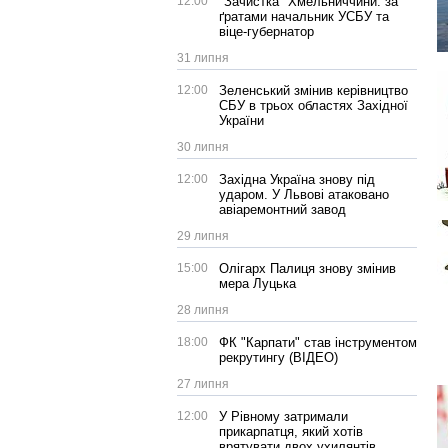
12:00
"Зачистка" Хмельниччини: за
ґратами начальник УСБУ та
віце-губернатор
31 липня
12:00
Зеленський змінив керівництво
СБУ в трьох областях Західної
України
30 липня
12:00
Західна Україна знову під
ударом. У Львові атаковано
авіаремонтний завод
29 липня
15:00
Олігарх Палиця знову змінив
мера Луцька
28 липня
18:00
ФК "Карпати" став інструментом
рекрутингу (ВІДЕО)
27 липня
12:00
У Рівному затримали
прикарпатця, який хотів
врятувати двох ухилянтів