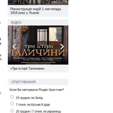
а
Реконструкція подій 1 листопада
Реконструкція подій 1 лис
1918 року у Львові
1918 року у Львові
ВІДЕО
в
я
и
в
з
ї
«Три історії Галичини»
Спільний інформпростір За
України
ОПИТУВАННЯ
Коли Ви святкували Різдво Христове?
,
25 грудня, як Захід
7 січня, як батьки й діди
25 грудня і 7 січня, як українець