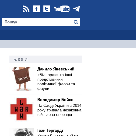
БЛОГИ
Данило Яневський
«Білі орли» та інші
представники
політичної флори та
фауни
Володимир Бойко
На Сході України з 2014
року тривала незаконна
військова операція
Іван Гергардт