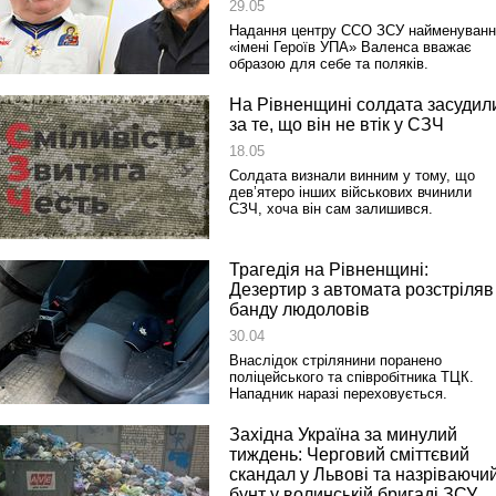
29.05
Надання центру ССО ЗСУ найменуванн
«імені Героїв УПА» Валенса вважає
образою для себе та поляків.
На Рівненщині солдата засудил
за те, що він не втік у СЗЧ
18.05
Солдата визнали винним у тому, що
дев’ятеро інших військових вчинили
СЗЧ, хоча він сам залишився.
Трагедія на Рівненщині:
Дезертир з автомата розстріляв
банду людоловів
30.04
Внаслідок стрілянини поранено
поліцейського та співробітника ТЦК.
Нападник наразі переховується.
Західна Україна за минулий
тиждень: Черговий сміттєвий
скандал у Львові та назріваючи
бунт у волинській бригаді ЗСУ