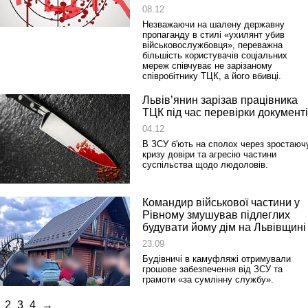
08.12
Незважаючи на шалену державну
пропаганду в стилі «ухилянт убив
військовослужбовця», переважна
більшість користувачів соціальних
мереж співчуває не зарізаному
співробітнику ТЦК, а його вбивці.
Львів’янин зарізав працівника
ТЦК під час перевірки документ
04.12
В ЗСУ б'ють на сполох через зростаюч
кризу довіри та агресію частини
суспільства щодо людоловів.
Командир військової частини у
Рівному змушував підлеглих
будувати йому дім на Львівщині
23.09
Будівничі в камуфляжі отримували
грошове забезпечення від ЗСУ та
грамоти «за сумлінну службу».
2
3
4
→