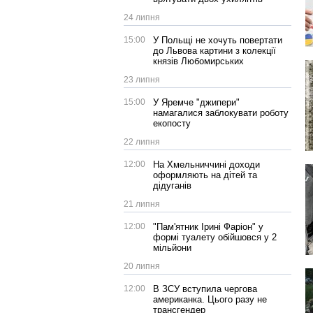
24 липня
15:00
У Польщі не хочуть повертати
до Львова картини з колекції
князів Любомирських
23 липня
15:00
У Яремче "джипери"
намагалися заблокувати роботу
екопосту
22 липня
12:00
На Хмельниччині доходи
оформляють на дітей та
дідуганів
21 липня
12:00
"Пам'ятник Ірині Фаріон" у
формі туалету обійшовся у 2
мільйони
20 липня
12:00
В ЗСУ вступила чергова
американка. Цього разу не
трансгендер