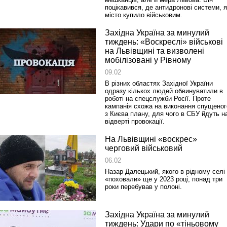
поцікавився, де антидронові системи, я
місто купило військовим.
Західна Україна за минулий
тиждень: «Воскреслі» військові
на Львівщині та визволені
мобілізовані у Рівному
09.02
В різних областях Західної України
одразу кількох людей обвинуватили в
роботі на спецслужби Росії. Проте
кампанія схожа на виконання спущеног
з Києва плану, для чого в СБУ йдуть н
відверті провокації.
На Львівщині «воскрес»
черговий військовий
06.02
Назар Далецький, якого в рідному селі
«поховали» ще у 2023 році, понад три
роки перебував у полоні.
Західна Україна за минулий
тиждень: Удари по «тіньовому