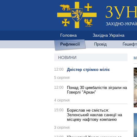
ЗАХІДНО-УКРАЇ
Головна
Західна Україна
Рефлексії
Провід
Ґешефт
НОВИНИ
М
12:00
Дністер стрімко міліє
5 серпня
12:00
Понад 30 цимбалістів зіграли на
Говерлі "Аркан"
4 серпня
15:00
Борислав не сміється:
Зеленський наклав санкції на
місцеву нафтову компанію
3 серпня