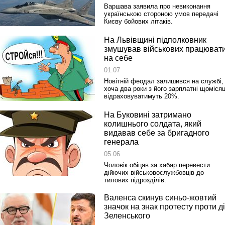
Варшава заявила про невиконання
українською стороною умов передачі
Києву бойових літаків.
На Львівщині підполковник
змушував військових працюват
на себе
01.07
Новітній феодал залишився на службі,
хоча два роки з його зарплатні щоміся
відраховуватимуть 20%.
На Буковині затримано
колишнього солдата, який
видавав себе за бригадного
генерала
05.06
Чоловік обіцяв за хабар перевести
дійючих військовослужбовців до
тилових підрозділів.
Валенса скинув синьо-жовтий
значок на знак протесту проти д
Зеленського