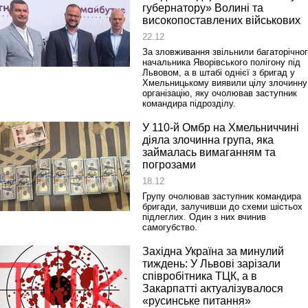
губернатору» Волині та
високопоставлених військових
22.12
За зловживання звільнили багаторічно
начальника Яворівського полігону під
Львовом, а в штабі однієї з бригад у
Хмельницькому виявили цілу злочинну
організацію, яку очолював заступник
командира підрозділу.
У 110-й Омбр на Хмельниччині
діяла злочинна група, яка
займалась вимаганням та
погрозами
18.12
Групу очолював заступник командира
бригади, залучивши до схеми шістьох
підлеглих. Один з них вчинив
самогубство.
Західна Україна за минулий
тиждень: У Львові зарізали
співробітника ТЦК, а в
Закарпатті актуалізувалося
«русинське питання»