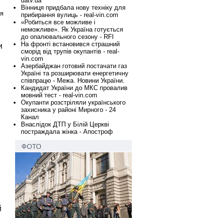
uatv.ua
Вінниця придбала нову техніку для
я
прибирання вулиць - real-vin.com
«Робиться все можливе і
неможливе». Як Україна готується
до опалювального сезону - RFI
На фронті встановився страшний
и
сморід від трупів окупантів - real-
vin.com
Азербайджан готовий постачати газ
Україні та розширювати енергетичну
співпрацю - Межа. Новини України.
Кандидат України до МКС провалив
мовний тест - real-vin.com
Окупанти розстріляли українського
захисника у районі Мирного - 24
Канал
Внаслідок ДТП у Білій Церкві
постраждала жінка - Апостроф
ФОТО
й