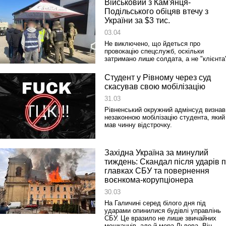
Військовий з Кам'янця-
Подільського обіцяв втечу з
України за $3 тис.
03.04
Не виключено, що йдеться про
провокацію спецслужб, оскільки
затримано лише солдата, а не "клієнта
Студент у Рівному через суд
скасував свою мобілізацію
31.03
Рівненський окружний адмінсуд визнав
незаконною мобілізацію студента, який
мав чинну відстрочку.
Західна Україна за минулий
тиждень: Скандал після ударів 
главках СБУ та повернення
воєнкома-корупціонера
30.03
На Галичині серед білого дня під
ударами опинилися будівлі управлінь
СБУ. Це вразило не лише звичайних
мешканців, але й мера Львова. Він