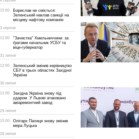
4 серпня
15:00
Борислав не сміється:
Зеленський наклав санкції на
місцеву нафтову компанію
3 серпня
12:00
"Зачистка" Хмельниччини: за
ґратами начальник УСБУ та
віце-губернатор
31 липня
12:00
Зеленський змінив керівництво
СБУ в трьох областях Західної
України
30 липня
12:00
Західна Україна знову під
ударом. У Львові атаковано
авіаремонтний завод
29 липня
15:00
Олігарх Палиця знову змінив
мера Луцька
28 липня