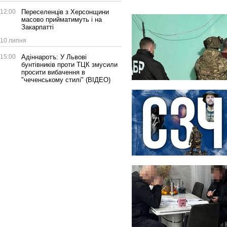
12:00
Переселенців з Херсонщини
масово прийматимуть і на
Закарпатті
10 липня
15:00
Адіннаротъ: У Львові
бунтівників проти ТЦК змусили
просити вибачення в
"чеченському стилі" (ВІДЕО)