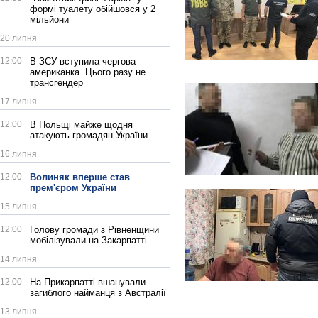
формі туалету обійшовся у 2
мільйони
20 липня
12:00
В ЗСУ вступила чергова
американка. Цього разу не
трансгендер
17 липня
12:00
В Польщі майже щодня
атакують громадян України
16 липня
12:00
Волиняк вперше став
прем'єром України
15 липня
12:00
Голову громади з Рівненщини
мобілізували на Закарпатті
14 липня
12:00
На Прикарпатті вшанували
загиблого найманця з Австралії
13 липня