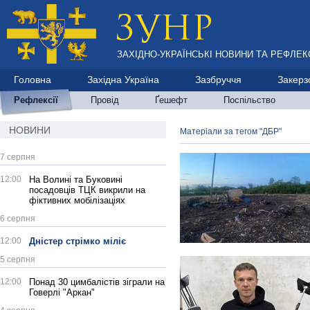
ЗАХІДНО-УКРАЇНСЬКІ НОВИНИ ТА РЕФЛЕКС
Головна
Західна Україна
Зазбруччя
Закерз
Рефлексії
Провід
Ґешефт
Поспільство
НОВИНИ
Матеріали за тегом "ДБР"
7 серпня
12:00
На Волині та Буковині
посадовців ТЦК викрили на
фіктивних мобілізаціях
6 серпня
12:00
Дністер стрімко міліє
5 серпня
12:00
Понад 30 цимбалістів зіграли на
Говерлі "Аркан"