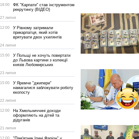
18:00
ФК "Карпати" став інструментом
рекрутингу (ВІДЕО)
27 липня
12:00
У Рівному затримали
прикарпатця, який хотів
врятувати двох ухилянтів
24 липня
15:00
У Польщі не хочуть повертати
до Львова картини з колекції
князів Любомирських
23 липня
15:00
У Яремче "джипери"
намагалися заблокувати роботу
екопосту
22 липня
12:00
На Хмельниччині доходи
оформляють на дітей та
дідуганів
21 липня
12:00
"Пам'ятник Ірині Фаріон" у