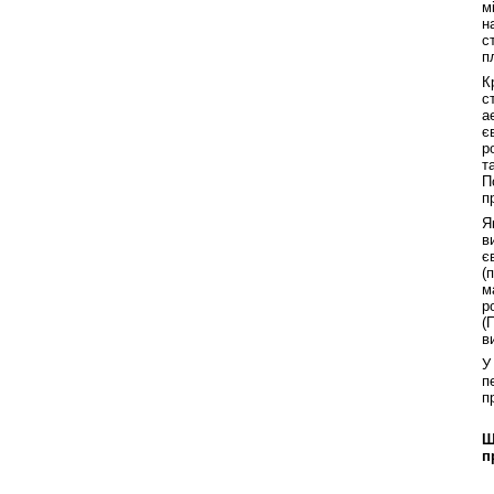
м
н
с
п
К
с
а
є
р
т
П
п
Я
в
є
(
м
р
(
в
У
п
п
Щ
п