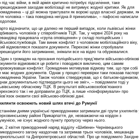
о під час війни, в якій армія критично потребує підсилення, таке
ерешкоджання заходам мобілізації не витримує жодної критики. Як для
ромадянина – ці дії можна трактувати як ворожі щодо власної держави, я
ля чоловіка – така поведінка негідна й принизлива», – пафосно написали
юдолови.
арто відзначити, що це далеко не перший випадок, коли львівські жінки
ідбивають чоловіків у співробітників ТЦК. Так, у червні 2024 року на
евандівці працювала «група оповіщення» у складі поліцейських і
ійськовослужбовців. Там виник конфлікт з чоловіком мобілізаційного віку,
Реконструкція подій 1 листопад
кий відмовлявся показати документи. Перехожі жінки спробували
1918 року у Львові
ерешкодити його затриманню, знімали все на відео та обурювалися.
Один з громадян на прохання поліцейського пред’явити військово-обліков
окументи відмовився це робити і поводився виклично, цим самим
провокувавши конфлікт. Громадянин мотивував відмову тим, що при собі
е має жодних документів. Однак у процесі перевірки таки показав паспор
ромадянина України. Також чоловік стверджував, що є батьком-одинаком,
днак документально підтвердити цього не зміг», – повідомили тоді у
ьвівському обласному ТЦК. В результаті військовозобов’язаного
ерехожого так і не доправили до ТЦК, а лише «поінформували» про
бов’язок оновити свої військово-облікові дані.
хилянти освоюють новий шлях втечі до Румунії
станніми днями українські прикордонники затримали дві групи ухилянтів 
ерховинському районі Прикарпаття, де, незважаючи на кордон з
Спільний інформпростір Західно
умунією, не існує жодного пункту пропуску через нього.
України
ак, 2 квітня прикордонний наряд відділу «Шибени» Чернівецького
рикордонного загону наздогнав та затримав трьох чоловіків, мешканців
ернопільської та Дніпропетровської областей. Про це повідомило Західне