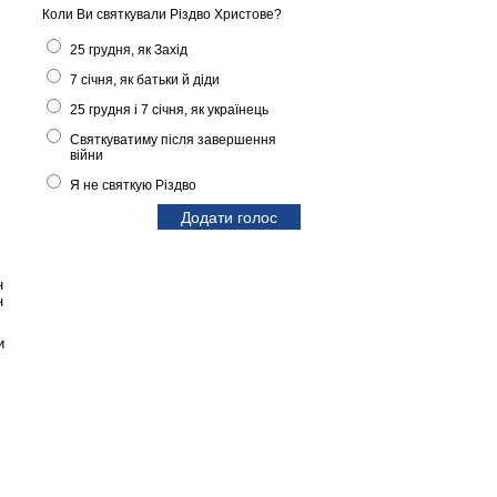
Коли Ви святкували Різдво Христове?
25 грудня, як Захід
7 січня, як батьки й діди
25 грудня і 7 січня, як українець
Святкуватиму після завершення
війни
Я не святкую Різдво
н
н
и