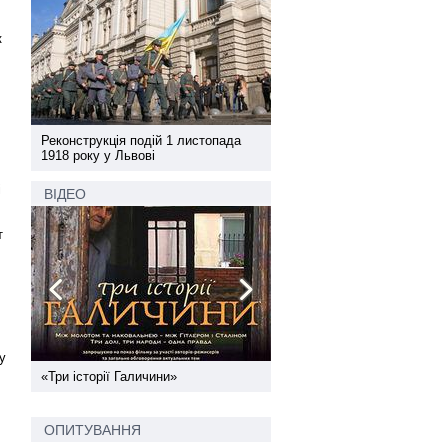
к
а
Реконструкція подій 1 листопада
Реконструкція подій 1 лис
1918 року у Львові
1918 року у Львові
і
ВІДЕО
т
у
ї
«Три історії Галичини»
Спільний інформпростір За
України
ОПИТУВАННЯ