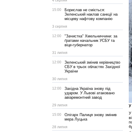
4 серпня
15:00
Борислав не сміється:
Зеленський наклав санкції на
місцеву нафтову компанію
3 серпня
12:00
"Зачистка" Хмельниччини: за
ґратами начальник УСБУ та
віце-губернатор
31 липня
12:00
Зеленський змінив керівництво
СБУ в трьох областях Західної
України
30 липня
12:00
Західна Україна знову під
ударом. У Львові атаковано
авіаремонтний завод
29 липня
У
У
15:00
Олігарх Палиця знову змінив
в
мера Луцька
п
б
28 липня