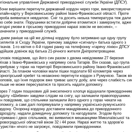
егіональне управління Державної прикордонної служби України (ДПСУ).
Вони вирішили перетнути державний кордон через гори, використовуючи
нлайн-карту у Верховинському районі Івано-Франківської області. Проте
проба виявилася невдалою. Сніг та досить низька температура теж дали
ро себе знати. Порушники встигли добряче втомитися і замерзнути, адже
огодні умови в гірському прикордонні наразі зовсім не весняні», –
азначили у прикордонній службі.
 днем раніше на цій же ділянці кордону було затримано ще одну групу
хилянтів зі Сходу України, причому завдяки «сигналу» батька одного з
тікачів. 1-го квітня о 4-й годині ранку на телефонну «гарячу лінію» ДПСУ
адійшов дзвінок від батька 21-річного жителя Дніпропетровщини.
оловік повідомив, що його син разом з двома невідомими 27 березня
иїхав з Івано-Франківська у напрямку села Татарів. Він сказав, що група
еребуває у горах на території Верховинського району Івано-Франківської
бласті. За планом чоловіки мали пішки подолати 60 кілометрів через
орногірський хребет та незаконно перетнути кордон з Румунією. Також ві
озповів, що їхня подорож вже триває шосту добу, але через слабкість си
ільше не може пересуватися та просить надати допомогу.
ерез 7 годин пошукових дій знесиленого хлопця відшукали прикордонник
ідділу «Шибени» завдяки слідам на снігу, що залишили правопорушники.
ін повідомив, що спільники залишили його одного у горах чекати на
опомогу, а самі далі попрямували у напрямку українсько-румунського
ордону. Охоронці кордону доставили мандрівника до прикордонного
ідрозділу, надали домедичну допомогу та нагодували. Згодом було
атримано і двох спільників, які виявилися мешканцями Миколаївської та
іровоградської областей віком 32 і 44 роки. Наразі життю та здоров’ю
туристів» нічого не загрожує, повідомили прикордонники.