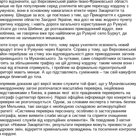
арто відзначити, що Верховинський район Івано-Франківської області
аніше не був популярним серед ухилянтів місцем переходу кордону з
умунією, вони в основному намагалися втекти через Закарпаття та
уковину. Швидше за все, це пов’язано з тим, що Прикарпаття є єдиною
рикордонною областю Західної України, яка досі не має жодного пункту
еретину кордону, і навіть дороги загального користування до Румунії.
оїхати до села Шибени, де розташовано прикордонний відділ, вже
роблема, не говорячи вже про найближче до Румунії село Буркут, де
рактично не залишилося мешканців.
роте існує ще одна версія того, чому зараз ухилянти освоюють новий
аршрут втечі в Румунію через Карпати. Справа у тому, що Верховинськи
айон перебуває на стику зон відповідальності двох прикордонних загонів 
ернівецького та Мукачівського. За чутками, саме співробітники останньог
тоять за збільшенням трафіку на цій ділянці кордону: таким чином вони і
роші від втікачів отримують, і проблем на формально підконтрольній
ериторії мають менше. А що підставляють суміжників – так свій камуфл
авжди ближчий до тіла.
епрямим доказом цієї версії може служити той факт, що у Мукачівськом
рикордонному загоні розпочалася масштабна перевірка, ініційована
редставниками з Києва, в рамках якої всіх працівників перевіряють на
оліграфі («детекторі брехні»). Наразі офіційна інформація про конкретні ці
еревірки не розголошується. Однак, за словами експерта з питань безпек
горя Мельника, такі заходи є необхідною складовою антикорупційної
тратегії: «Системна перевірка персоналу, особливо із застосуванням
оліграфа, може виявити слабкі місця в системі та сприяти очищенню
рикордонної служби від корупційних елементів». Як повідомив 3 квітня
ортал «Новини Закарпаття», результати перевірки можуть призвести до
адрових змін, відкриття кримінальних проваджень та посилення контрол
а кордоні.