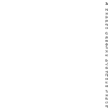
З
Н
з
(
р
к
с
Є
д
в
ф
Т
У
к
Б
«
б
«
П
є
і
к
Т
з
К
с
п