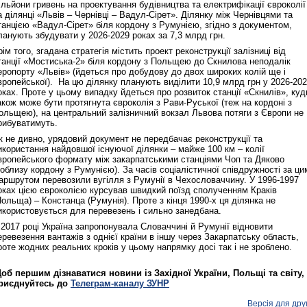
ільйони гривень на проектування будівництва та електрифікації євроколії
а ділянці «Львів – Чернівці – Вадул-Сірет». Ділянку між Чернівцями та
танцією «Вадул-Сірет» біля кордону з Румунією, згідно з документом,
ланують збудувати у 2026-2029 роках за 7,3 млрд грн.
рім того, згадана стратегія містить проект реконструкції залізниці від
танції «Мостиська-2» біля кордону з Польщею до Скнилова неподалік
еропорту «Львів» (йдеться про добудову до двох широких колій ще і
вропейської). На цю ділянку планують виділити 10,9 млрд грн у 2026-20
оках. Проте у цьому випадку йдеться про розвиток станції «Скнилів», куд
акож може бути протягнута євроколія з Рави-Руської (теж на кордоні з
ольщею), на центральний залізничний вокзал Львова потяги з Європи не
рибуватимуть.
к не дивно, урядовий документ не передбачає реконструкції та
икористання найдовшої існуючої ділянки – майже 100 км – колії
вропейського формату між закарпатськими станціями Чоп та Дяково
поблизу кордону з Румунією). За часів соціалістичної співдружності за ци
аршрутом перевозили вугілля з Румунії в Чехословаччину. У 1996-1997
оках цією євроколією курсував швидкий поїзд сполученням Краків
Польща) – Констанца (Румунія). Проте з кінця 1990-х ця ділянка не
икористовується для перевезень і сильно занедбана.
 2017 році Україна запропонувала Словаччині й Румунії відновити
еревезення вантажів з однієї країни в іншу через Закарпатську область,
роте жодних реальних кроків у цьому напрямку досі так і не зроблено.
об першим дізнаватися новини із Західної України, Польщі та світу,
риєднуйтесь до
Телеграм-каналу ЗУНР
Версія для дру