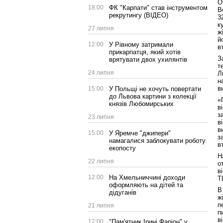
О
18:00
ФК "Карпати" став інструментом
В
рекрутингу (ВІДЕО)
3
к
27 липня
ж
й
12:00
У Рівному затримали
в
прикарпатця, який хотів
З
врятувати двох ухилянтів
т
24 липня
Л
н
в
15:00
У Польщі не хочуть повертати
до Львова картини з колекції
«
князів Любомирських
в
з
23 липня
в
в
15:00
У Яремче "джипери"
з
намагалися заблокувати роботу
в
екопосту
Н
22 липня
о
в
12:00
На Хмельниччині доходи
Т
оформляють на дітей та
В
дідуганів
ж
п
21 липня
п
в
12:00
"Пам'ятник Ірині Фаріон" у