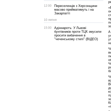
р
12:00
Переселенців з Херсонщини
«
масово прийматимуть і на
о
Закарпатті
с
п
10 липня
п
з
15:00
Адіннаротъ: У Львові
бунтівників проти ТЦК змусили
А
просити вибачення в
у
"чеченському стилі" (ВІДЕО)
у
н
Ч
в
п
о
Ч
р
б
Ч
в
В
д
к
п
з
К
«