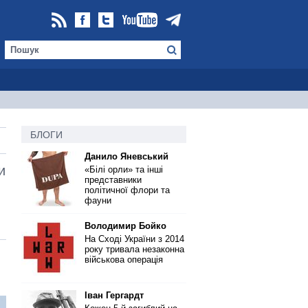
БЛОГИ
Данило Яневський
и
«Білі орли» та інші
представники
політичної флори та
фауни
Володимир Бойко
На Сході України з 2014
року тривала незаконна
військова операція
Іван Гергардт