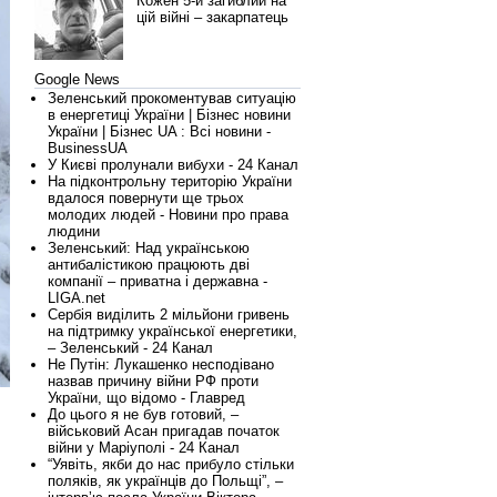
Кожен 5-й загиблий на
цій війні – закарпатець
Google News
Зеленський прокоментував ситуацію
в енергетиці України | Бізнес новини
України | Бізнес UA : Всі новини -
BusinessUA
У Києві пролунали вибухи - 24 Канал
На підконтрольну територію України
вдалося повернути ще трьох
молодих людей - Новини про права
людини
Зеленський: Над українською
антибалістикою працюють дві
компанії – приватна і державна -
LIGA.net
Сербія виділить 2 мільйони гривень
на підтримку української енергетики,
– Зеленський - 24 Канал
Не Путін: Лукашенко несподівано
назвав причину війни РФ проти
України, що відомо - Главред
До цього я не був готовий, –
військовий Асан пригадав початок
війни у Маріуполі - 24 Канал
“Уявіть, якби до нас прибуло стільки
поляків, як українців до Польщі”, –