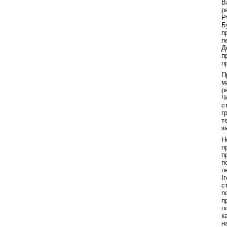
В
р
Р
Б
п
п
Д
п
п
П
м
р
Ч
с
г
т
з
Н
п
п
п
п
І
с
п
п
п
к
н