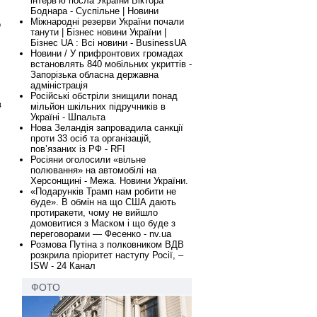
інтервʼю посла України Віктора
Боднара - Суспільне | Новини
Міжнародні резерви України почали
о
танути | Бізнес новини України |
Бізнес UA : Всі новини - BusinessUA
Новини / У прифронтових громадах
встановлять 840 мобільних укриттів -
Запорізька обласна державна
адміністрація
Російські обстріли знищили понад
в
мільйон шкільних підручників в
Україні - Шпальта
Нова Зеландія запровадила санкції
проти 33 осіб та організацій,
пов’язаних із РФ - RFI
Росіяни оголосили «вільне
полювання» на автомобілі на
Херсонщині - Межа. Новини України.
«Подарунків Трамп нам робити не
буде». В обмін на що США дають
протиракети, чому не вийшло
домовитися з Маском і що буде з
переговорами — Фесенко - nv.ua
Розмова Путіна з полковником ВДВ
розкрила пріоритет наступу Росії, –
ISW - 24 Канал
ФОТО
,