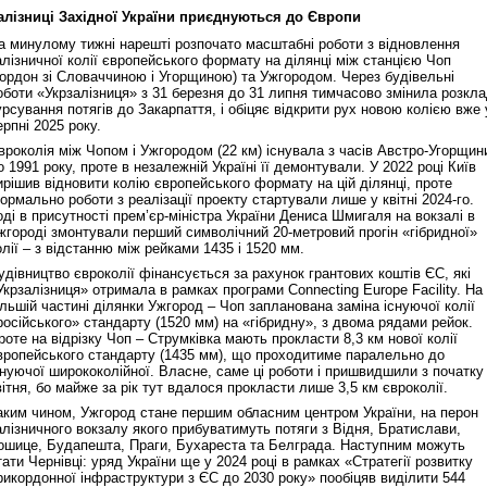
алізниці Західної України приєднуються до Європи
а минулому тижні нарешті розпочато масштабні роботи з відновлення
алізничної колії європейського формату на ділянці між станцією Чоп
кордон зі Словаччиною і Угорщиною) та Ужгородом. Через будівельні
оботи «Укрзалізниця» з 31 березня до 31 липня тимчасово змінила розкл
урсування потягів до Закарпаття, і обіцяє відкрити рух новою колією вже 
ерпні 2025 року.
вроколія між Чопом і Ужгородом (22 км) існувала з часів Австро-Угорщин
о 1991 року, проте в незалежній Україні її демонтували. У 2022 році Київ
ирішив відновити колію європейського формату на цій ділянці, проте
ормально роботи з реалізації проекту стартували лише у квітні 2024-го.
оді в присутності прем’єр-міністра України Дениса Шмигаля на вокзалі в
жгороді змонтували перший символічний 20-метровий прогін «гібридної»
олії – з відстанню між рейками 1435 і 1520 мм.
удівництво євроколії фінансується за рахунок грантових коштів ЄС, які
Укрзалізниця» отримала в рамках програми Connecting Europe Facility. На
ільшій частині ділянки Ужгород – Чоп запланована заміна існуючої колії
російського» стандарту (1520 мм) на «гібридну», з двома рядами рейок.
роте на відрізку Чоп – Струмківка мають прокласти 8,3 км нової колії
вропейського стандарту (1435 мм), що проходитиме паралельно до
снуючої ширококолійної. Власне, саме ці роботи і пришвидшили з початку
вітня, бо майже за рік тут вдалося прокласти лише 3,5 км євроколії.
аким чином, Ужгород стане першим обласним центром України, на перон
алізничного вокзалу якого прибуватимуть потяги з Відня, Братислави,
ошице, Будапешта, Праги, Бухареста та Белграда. Наступним можуть
тати Чернівці: уряд України ще у 2024 році в рамках «Стратегії розвитку
рикордонної інфраструктури з ЄС до 2030 року» пообіцяв виділити 544