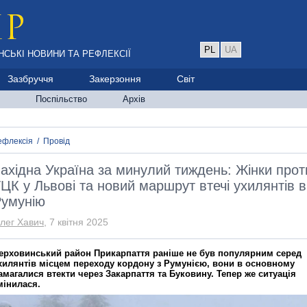
PL
UA
НСЬКІ НОВИНИ ТА РЕФЛЕКСІЇ
Зазбруччя
Закерзоння
Світ
Поспільство
Архів
ефлексія
/
Провід
ахідна Україна за минулий тиждень: Жінки прот
ЦК у Львові та новий маршрут втечі ухилянтів в
умунію
лег Хавич
, 7 квітня 2025
ерховинський район Прикарпаття раніше не був популярним серед
хилянтів місцем переходу кордону з Румунією, вони в основному
амагалися втекти через Закарпаття та Буковину. Тепер же ситуація
мінилася.