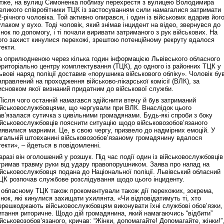
тже, на вулиці Симоненка поблизу перехрестя з вулицею Володимира
еликого співробітники ТЦК із застосуванням сили намагалися затримати
2-річного чоловіка. Той активно опирався, і один із військових вдарив йог
улаком у вухо. Тоді чоловік, який знімав інцидент на відео, звернувся до
інок по допомогу, і ті почали виривати затриманого з рук військових. На
ого захист кинулися перехожі, зрештою потенційному рекруту вдалося
текти.
а оприлюдненою через кілька годин інформацією Львівського обласного
ериторіально центру комплектування (ТЦК), до одного із районних ТЦК у
ьвові наряд поліції доставив «порушника військового обліку». Чоловік бу
аправлений на проходження військово-лікарської комісії (ВЛК), за
исновком якої визнаний придатним до військової служби.
Після чого останній намагався здійснити втечу й був затриманий
ійськовослужбовцями, що чергували при ВЛК. Внаслідок цього
ав’язалася сутичка з цивільними громадянами. Будь-які спроби з боку
ійськовослужбовців пояснити ситуацію щодо військовозобов’язаного
иявилися марними. Це, в свою чергу, призвело до надмірних емоцій. У
агальній штовханині військовозобов’язаному громадянину вдалося
текти», – йдеться в повідомленні.
аразі він оголошений у розшук. Під час події один із військовослужбовців
тримав травму руки від удару правопорушником. Заява про напад на
ійськовослужбовця подана до Національної поліції. Львівський обласний
ЦК розпочав службове розслідування щодо цього інциденту.
 обласному ТЦК також прокоментували також дії перехожих, зокрема,
інок, які кинулися захищати ухилянта. «Чи відповідатимуть ті, хто
ерешкоджають військовослужбовцям виконувати їхні службові обов’язки,
итання риторичне. Щодо дій громадянина, який намагаючись “відбити”
ійськовозобов’язаного, кричав: “Жінки, допомагайте! Допомагайте, жінки!”