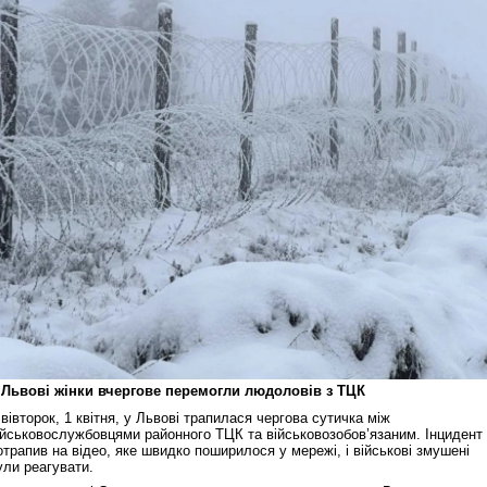
 Львові жінки вчергове перемогли людоловів з ТЦК
 вівторок, 1 квітня, у Львові трапилася чергова сутичка між
ійськовослужбовцями районного ТЦК та військовозобов’язаним. Інцидент
отрапив на відео, яке швидко поширилося у мережі, і військові змушені
ули реагувати.