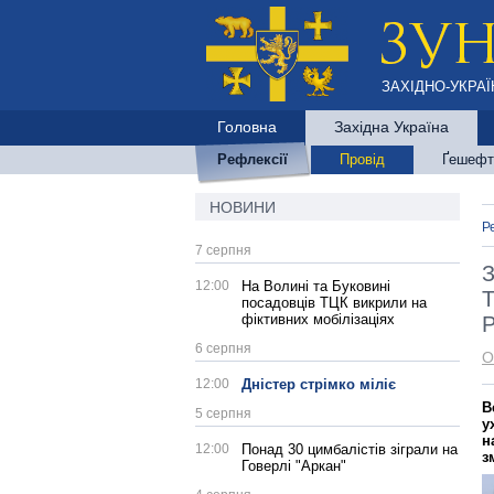
ЗАХІДНО-УКРАЇ
Головна
Західна Україна
Рефлексії
Провід
Ґешефт
НОВИНИ
Р
7 серпня
З
12:00
На Волині та Буковині
Т
посадовців ТЦК викрили на
фіктивних мобілізаціях
Р
6 серпня
О
12:00
Дністер стрімко міліє
В
5 серпня
у
н
12:00
Понад 30 цимбалістів зіграли на
з
Говерлі "Аркан"