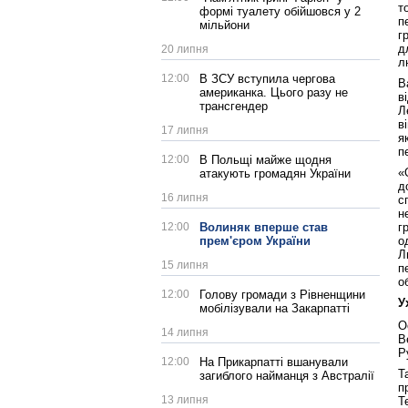
т
формі туалету обійшовся у 2
п
мільйони
г
д
20 липня
л
12:00
В ЗСУ вступила чергова
В
американка. Цього разу не
в
трансгендер
Л
в
17 липня
я
п
12:00
В Польщі майже щодня
«
атакують громадян України
д
16 липня
с
н
г
12:00
Волиняк вперше став
о
прем'єром України
Л
15 липня
п
о
12:00
Голову громади з Рівненщини
У
мобілізували на Закарпатті
О
14 липня
В
Р
12:00
На Прикарпатті вшанували
Т
загиблого найманця з Австралії
п
13 липня
Т